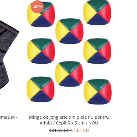
-40%
imea M -
Minge de jonglerie din piele PU pentru
Adulti / Copii 5 x 5 cm - NOU
101,99 Lei
61,01 Lei