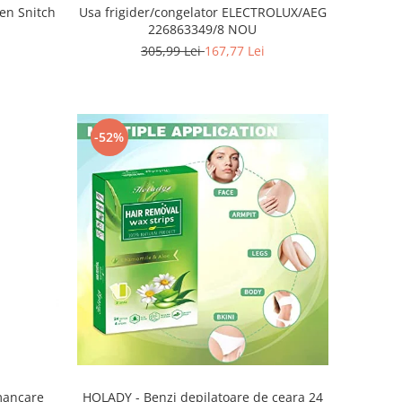
den Snitch
Usa frigider/congelator ELECTROLUX/AEG
226863349/8 NOU
305,99 Lei
167,77 Lei
-52%
HOLADY - Benzi depilatoare de ceara 24
 mancare