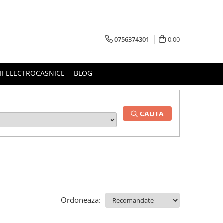
0756374301
0,00
RII ELECTROCASNICE
BLOG
CAUTA
Ordoneaza: