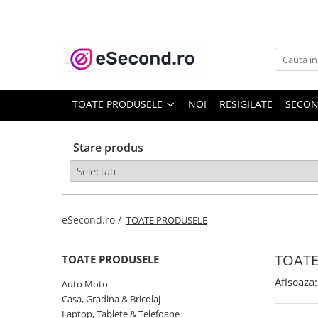
TOATE PRODUSELE
Auto Moto
Accesorii Auto
TOATE PRODUSELE
NOI
RESIGILATE
SECO
Anvelope & Jante
Covorase auto
Stare produs
Echipamente pentru Atelier
Electronice Auto
Intretinere & Cosmetica auto
Moto
eSecond.ro /
TOATE PRODUSELE
Reparatii si echipamente auto
Trotinete electrice
TOATE
TOATE PRODUSELE
Casa, Gradina & Bricolaj
Afiseaza:
Auto Moto
Accesorii usi
Casa, Gradina & Bricolaj
Bucatarie & Servire
Laptop, Tablete & Telefoane