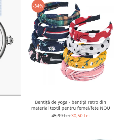
-34%
Bentiță de yoga - bentiță retro din
material textil pentru femei/fete NOU
45,99 Lei
30,50 Lei