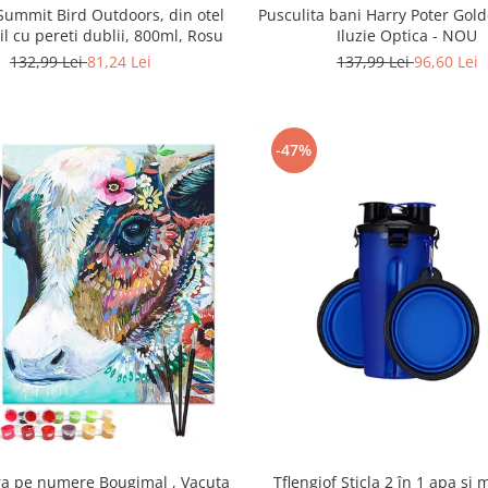
Pusculita bani Harry Poter Gol
ummit Bird Outdoors, din otel
Iluzie Optica - NOU
il cu pereti dublii, 800ml, Rosu
137,99 Lei
96,60 Lei
132,99 Lei
81,24 Lei
-47%
ra pe numere Bougimal , Vacuta
Tflengiof Sticla 2 în 1 apa si