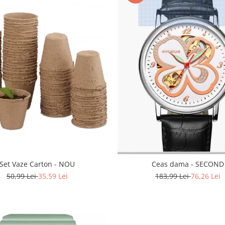
Set Vaze Carton - NOU
Ceas dama - SECOND
50,99 Lei
35,59 Lei
183,99 Lei
76,26 Lei