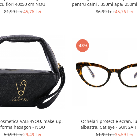
cu flori 40x50 cm NOU
pentru caini , 350ml apa/ 250
- Albastru NOU
81,99 Lei
45,76 Lei
86,99 Lei
45,76 Lei
-43%
cosmetica VALE4YOU, make-up,
Ochelari protectie ecran, 
forma hexagon - NOU
albastra, Cat eye - SUNGA
50,99 Lei
29,49 Lei
61,99 Lei
35,59 Lei