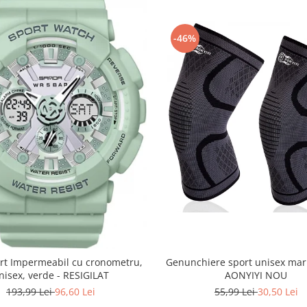
-46%
Genunchiere sport unisex mar
rt Impermeabil cu cronometru,
AONYIYI NOU
nisex, verde - RESIGILAT
55,99 Lei
30,50 Lei
193,99 Lei
96,60 Lei