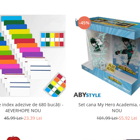
-45%
 index adezive de 680 bucăți -
Set cana My Hero Academia, 
4EVERHOPE NOU
NOU
45,99 Lei
23,39 Lei
101,99 Lei
55,92 Lei