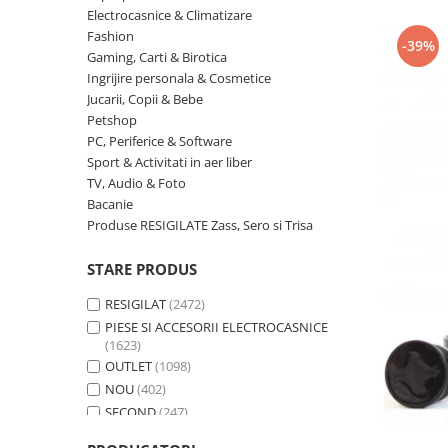
Curatenie si intretinere
Electrocasnice & Climatizare
Decoratiuni
Fashion
-39%
Gaming, Carti & Birotica
Gradinarit
Ingrijire personala & Cosmetice
Hobby-uri creative
Jucarii, Copii & Bebe
Iluminat & Electrice
Petshop
Jaluzele
PC, Periferice & Software
Sport & Activitati in aer liber
Kit-uri automatizari porti si usi
garaj
TV, Audio & Foto
Bacanie
Mobila dormitor
Produse RESIGILATE Zass, Sero si Trisa
Mobila gradina & terasa
Mobila Living & Dining
STARE PRODUS
Organizare si depozitare
RESIGILAT
(2472)
Rafturi
PIESE SI ACCESORII ELECTROCASNICE
Sanitare
(1623)
Scule electrice si unelte
OUTLET
(1098)
NOU
(402)
Silicon, spume si solutii tehnice
SECOND
(247)
Sisteme Incalzire
Textile si covoare