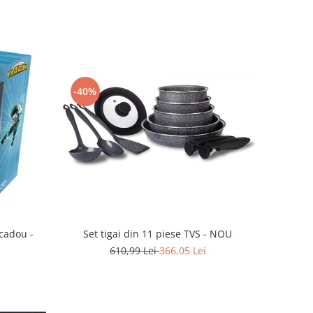
-40%
Set tigai din 11 piese TVS - NOU
cadou -
610,99 Lei
366,05 Lei