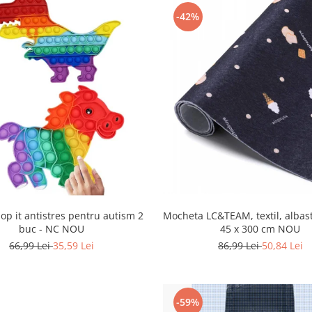
-42%
Mocheta LC&TEAM, textil, albast
pop it antistres pentru autism 2
45 x 300 cm NOU
buc - NC NOU
86,99 Lei
50,84 Lei
66,99 Lei
35,59 Lei
-59%