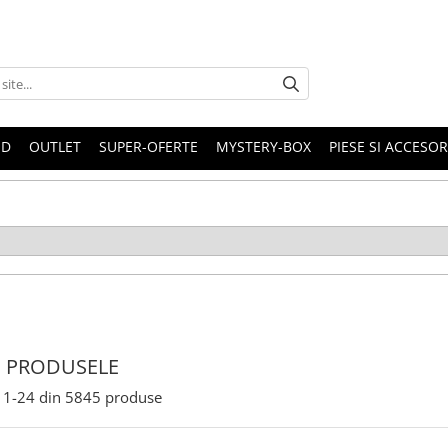
ND
OUTLET
SUPER-OFERTE
MYSTERY-BOX
PIESE SI ACCESO
 PRODUSELE
1-
24
din
5845
produse