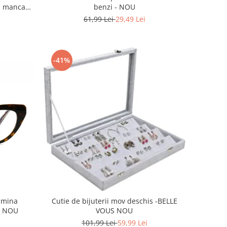
benzi - NOU
ml mancare
61,99 Lei
29,49 Lei
-41%
lumina
Cutie de bijuterii mov deschis -BELLE
IT NOU
VOUS NOU
101,99 Lei
59,99 Lei