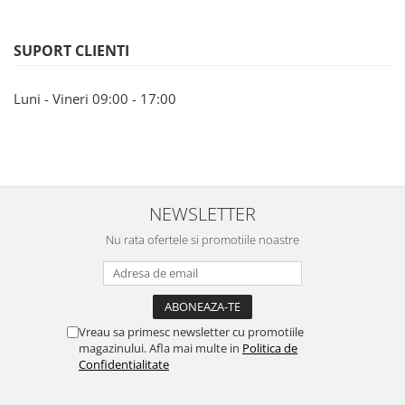
Fiare de calcat si masini de cusut
Ingrijire Locuinta
SUPORT CLIENTI
Purificatoare de aer
Fashion
Luni - Vineri 09:00 - 17:00
Bijuterii
Ceasuri barbatesti
Ceasuri dama
Cutii, curele si accesorii ceasuri
Genti si accesorii barbati
NEWSLETTER
Genti si accesorii femei
Nu rata ofertele si promotiile noastre
Imbracaminte barbati
Imbracaminte femei
Imbracaminte si Incaltaminte copii
Incaltaminte barbati
Vreau sa primesc newsletter cu promotiile
Incaltaminte femei
magazinului. Afla mai multe in
Politica de
Confidentialitate
Ochelari de soare
Ochelari de vedere