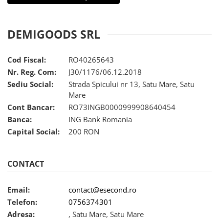
Uscatoare rufe
Utilaje si materiale de constructii
DEMIGOODS SRL
Laptop, Tablete & Telefoane
Accesorii tablete
Cod Fiscal:
RO40265643
Laptopuri si Accesorii
Nr. Reg. Com:
J30/1176/06.12.2018
Telefoane Mobile & accesorii
Sediu Social:
Strada Spicului nr 13, Satu Mare, Satu
Wearable & Gadgeturi
Mare
Electrocasnice & Climatizare
Cont Bancar:
RO73INGB0000999908640454
Accesorii si piese masini spalat
Banca:
ING Bank Romania
rufe si uscatoare
Capital Social:
200 RON
Accesorii si piese masini spalat
vase
Aparate Frigorifice
CONTACT
Aparate Racire Aer
Aragaze si cuptoare cu microunde
Email:
contact@esecond.ro
Climatizare & sisteme de incalzire
Telefon:
0756374301
Electrocasnice pentru Bucatarie
Adresa:
, Satu Mare, Satu Mare