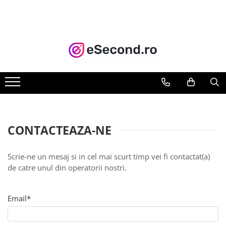
TOATE PRODUSELE
Auto Moto
Accesorii Auto
Anvelope & Jante
Covorase auto
Echipamente pentru Atelier
Electronice Auto
CONTACTEAZA-NE
Intretinere & Cosmetica auto
Moto
Scrie-ne un mesaj si in cel mai scurt timp vei fi contactat(a)
Reparatii si echipamente auto
de catre unul din operatorii nostri.
Trotinete electrice
Casa, Gradina & Bricolaj
Email*
Accesorii usi
Bucatarie & Servire