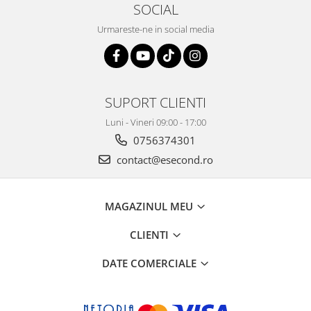
SOCIAL
Gaming, Carti & Birotica
Urmareste-ne in social media
Birotica & Papetarie
Console, Jocuri & Accesorii
Ingrijire personala & Cosmetice
Accesorii aparate de ras electrice
SUPORT CLIENTI
Accesorii aparate hair styling
Luni - Vineri 09:00 - 17:00
Aparate & Accesorii ingrijire
personala
0756374301
Aparate cosmetice
contact@esecond.ro
Articole Sanatate si Wellness
Consumabile sanitare
MAGAZINUL MEU
Cosmetice si produse ingrijire
personala
CLIENTI
Igiena dentara
Jucarii, Copii & Bebe
DATE COMERCIALE
Camera copilului
Hrana bebelusi