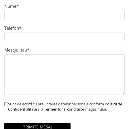
Curatenie si intretinere
Nume*
Decoratiuni
Gradinarit
Hobby-uri creative
Telefon*
Iluminat & Electrice
Jaluzele
Kit-uri automatizari porti si usi
Mesajul tau*
garaj
Mobila dormitor
Mobila gradina & terasa
Mobila Living & Dining
Organizare si depozitare
Rafturi
Sanitare
Sunt de acord cu prelucrarea datelor personale conform
Politicii de
Scule electrice si unelte
Confidentialitate
si a
Termenilor si conditiilor
magazinului.
Silicon, spume si solutii tehnice
Sisteme Incalzire
Textile si covoare