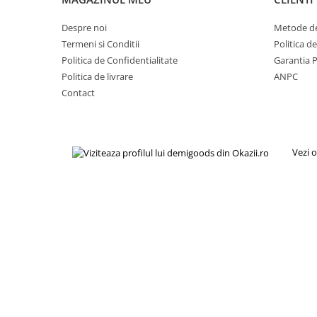
Fiare de calcat si masini de cusut
Ingrijire Locuinta
Despre noi
Metode de
Termeni si Conditii
Politica d
Purificatoare de aer
Politica de Confidentialitate
Garantia 
Fashion
Politica de livrare
ANPC
Bijuterii
Contact
Ceasuri barbatesti
Ceasuri dama
Cutii, curele si accesorii ceasuri
Vezi o
Genti si accesorii barbati
Genti si accesorii femei
Imbracaminte barbati
Imbracaminte femei
Imbracaminte si Incaltaminte copii
Incaltaminte barbati
Incaltaminte femei
Ochelari de soare
Ochelari de vedere