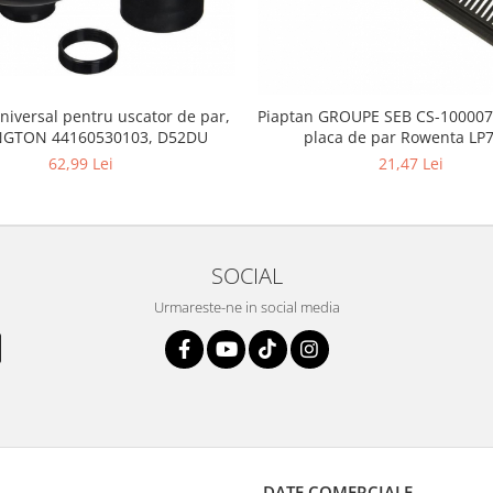
niversal pentru uscator de par,
Piaptan GROUPE SEB CS-100007
GTON 44160530103, D52DU
placa de par Rowenta LP
62,99 Lei
21,47 Lei
SOCIAL
Urmareste-ne in social media
DATE COMERCIALE