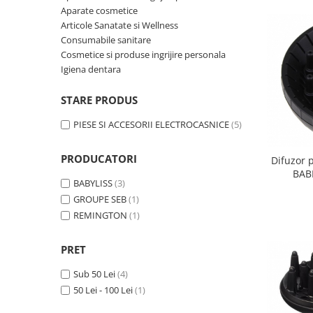
Curatenie si intretinere
Aparate cosmetice
Decoratiuni
Articole Sanatate si Wellness
Consumabile sanitare
Gradinarit
Cosmetice si produse ingrijire personala
Hobby-uri creative
Igiena dentara
Iluminat & Electrice
Jaluzele
STARE PRODUS
Kit-uri automatizari porti si usi
PIESE SI ACCESORII ELECTROCASNICE
(5)
garaj
Mobila dormitor
PRODUCATORI
Difuzor 
Mobila gradina & terasa
BAB
Mobila Living & Dining
BABYLISS
(3)
GROUPE SEB
(1)
Organizare si depozitare
REMINGTON
(1)
Rafturi
Sanitare
PRET
Scule electrice si unelte
Silicon, spume si solutii tehnice
Sub 50 Lei
(4)
50 Lei - 100 Lei
(1)
Sisteme Incalzire
Textile si covoare