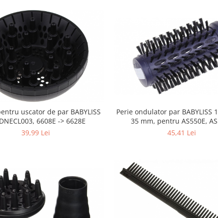
Perie ondulator par BABYLISS 
pentru uscator de par BABYLISS
35 mm, pentru AS550E, A
DNECL003, 6608E -> 6628E
45,41 Lei
39,99 Lei