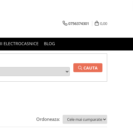
0756374301
0,00
RII ELECTROCASNICE
BLOG
CAUTA
Ordoneaza: