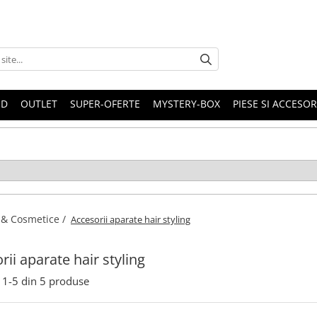
ND
OUTLET
SUPER-OFERTE
MYSTERY-BOX
PIESE SI ACCESO
a & Cosmetice /
Accesorii aparate hair styling
rii aparate hair styling
1-
5
din
5
produse