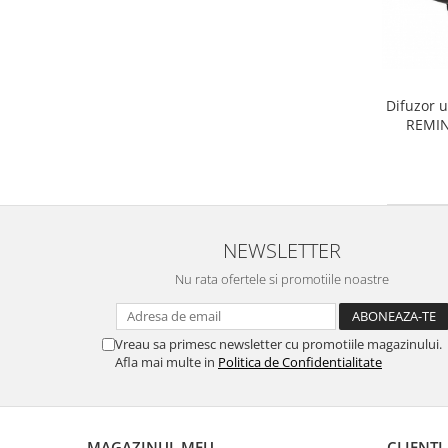
Uscatoare rufe
Utilaje si materiale de constructii
Laptop, Tablete & Telefoane
Accesorii tablete
Difuzor u
REMIN
Laptopuri si Accesorii
Telefoane Mobile & accesorii
Wearable & Gadgeturi
Electrocasnice & Climatizare
Accesorii si piese masini spalat
NEWSLETTER
rufe si uscatoare
Nu rata ofertele si promotiile noastre
Accesorii si piese masini spalat
vase
Aparate Frigorifice
Vreau sa primesc newsletter cu promotiile magazinului.
Aparate Racire Aer
Afla mai multe in
Politica de Confidentialitate
Aragaze si cuptoare cu microunde
Climatizare & sisteme de incalzire
Electrocasnice pentru Bucatarie
MAGAZINUL MEU
CLIENTI