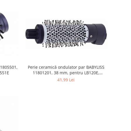
11805501,
Perie ceramică ondulator par BABYLISS
S551E
11801201, 38 mm, pentru LB120E,
AS120E, AS121E, LP120E
41,99 Lei