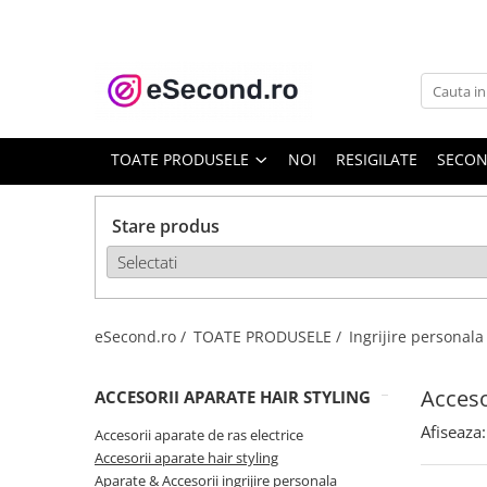
TOATE PRODUSELE
Auto Moto
Accesorii Auto
TOATE PRODUSELE
NOI
RESIGILATE
SECO
Anvelope & Jante
Covorase auto
Stare produs
Echipamente pentru Atelier
Electronice Auto
Intretinere & Cosmetica auto
Moto
eSecond.ro /
TOATE PRODUSELE /
Ingrijire personal
Reparatii si echipamente auto
Trotinete electrice
Acceso
ACCESORII APARATE HAIR STYLING
Casa, Gradina & Bricolaj
Afiseaza:
Accesorii aparate de ras electrice
Accesorii usi
Accesorii aparate hair styling
Bucatarie & Servire
Aparate & Accesorii ingrijire personala