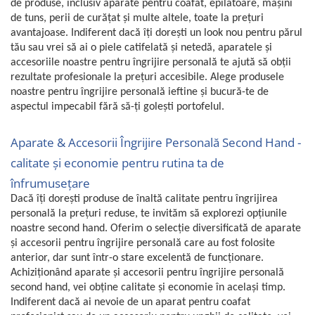
de produse, inclusiv aparate pentru coafat, epilatoare, mașini
Gaming, Carti & Birotica
de tuns, perii de curățat și multe altele, toate la prețuri
Birotica & Papetarie
avantajoase. Indiferent dacă îți dorești un look nou pentru părul
Console, Jocuri & Accesorii
tău sau vrei să ai o piele catifelată și netedă, aparatele și
accesoriile noastre pentru îngrijire personală te ajută să obții
Ingrijire personala & Cosmetice
rezultate profesionale la prețuri accesibile. Alege produsele
Accesorii aparate de ras electrice
noastre pentru îngrijire personală ieftine și bucură-te de
Accesorii aparate hair styling
aspectul impecabil fără să-ți golești portofelul.
Aparate & Accesorii ingrijire
personala
Aparate & Accesorii Îngrijire Personală Second Hand -
Aparate cosmetice
calitate și economie pentru rutina ta de
Articole Sanatate si Wellness
înfrumusețare
Consumabile sanitare
Dacă îți dorești produse de înaltă calitate pentru îngrijirea
Cosmetice si produse ingrijire
personală la prețuri reduse, te invităm să explorezi opțiunile
personala
noastre second hand. Oferim o selecție diversificată de aparate
și accesorii pentru îngrijire personală care au fost folosite
Igiena dentara
anterior, dar sunt într-o stare excelentă de funcționare.
Jucarii, Copii & Bebe
Achiziționând aparate și accesorii pentru îngrijire personală
Camera copilului
second hand, vei obține calitate și economie în același timp.
Hrana bebelusi
Indiferent dacă ai nevoie de un aparat pentru coafat