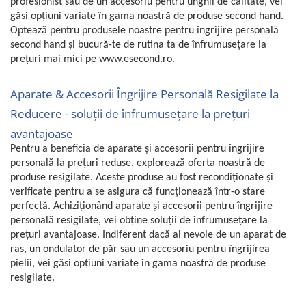
profesionist sau de un accesoriu pentru unghii de calitate, vei
Igiena si ingrijire
găsi opțiuni variate în gama noastră de produse second hand.
Jucarii si Jocuri
Optează pentru produsele noastre pentru îngrijire personală
Maternitate
second hand și bucură-te de rutina ta de înfrumusețare la
Petshop
prețuri mai mici pe www.esecond.ro.
Accesorii animale de companie
Aparate & Accesorii Îngrijire Personală Resigilate la
Acvaristica
Reducere - soluții de înfrumusețare la prețuri
Castroane si adapatori animale
avantajoase
Igiena animale de companie
Pentru a beneficia de aparate și accesorii pentru îngrijire
Mobila si transport animale de
personală la prețuri reduse, explorează oferta noastră de
companie
produse resigilate. Aceste produse au fost recondiționate și
Zgarzi, lese si hamuri
verificate pentru a se asigura că funcționează într-o stare
PC, Periferice & Software
perfectă. Achiziționând aparate și accesorii pentru îngrijire
personală resigilate, vei obține soluții de înfrumusețare la
Componente PC
prețuri avantajoase. Indiferent dacă ai nevoie de un aparat de
Desktop PC & Monitoare
ras, un ondulator de păr sau un accesoriu pentru îngrijirea
Imprimante, Scanere &
pielii, vei găsi opțiuni variate în gama noastră de produse
Consumabile
resigilate.
Periferice PC