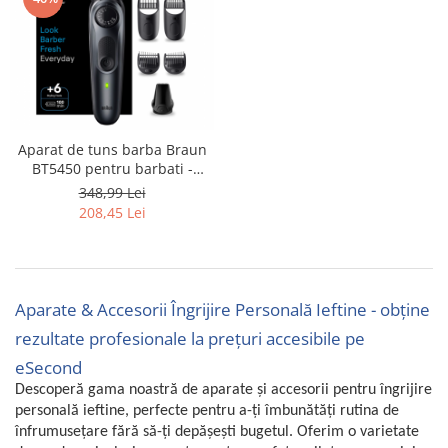
Fiare de calcat si masini de cusut
Ingrijire Locuinta
Purificatoare de aer
Fashion
Bijuterii
Ceasuri barbatesti
Aparat de tuns barba Braun
BT5450 pentru barbati -
Ceasuri dama
RESIGILAT
348,99 Lei
Cutii, curele si accesorii ceasuri
208,45 Lei
Genti si accesorii barbati
Genti si accesorii femei
Imbracaminte barbati
Imbracaminte femei
Aparate & Accesorii Îngrijire Personală Ieftine - obține
Imbracaminte si Incaltaminte copii
rezultate profesionale la prețuri accesibile pe
Incaltaminte barbati
eSecond
Incaltaminte femei
Descoperă gama noastră de aparate și accesorii pentru îngrijire
Ochelari de soare
personală ieftine, perfecte pentru a-ți îmbunătăți rutina de
înfrumusețare fără să-ți depășești bugetul. Oferim o varietate
Ochelari de vedere