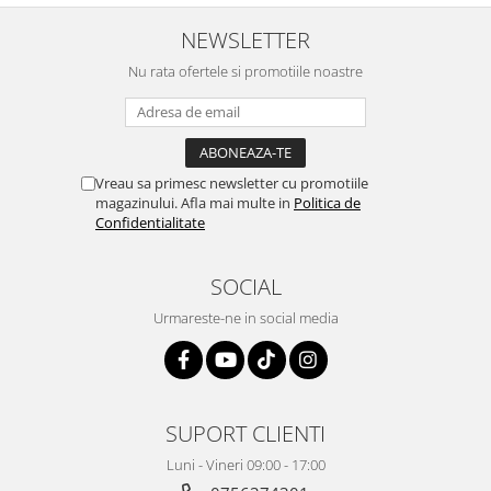
Retelistica & Supraveghere
Servere, Componente & UPS
NEWSLETTER
Telecomenzi garaj
Nu rata ofertele si promotiile noastre
Sport & Activitati in aer liber
Accesorii antrenament
Accesorii Fitness
Accesorii sportive
Vreau sa primesc newsletter cu promotiile
magazinului. Afla mai multe in
Politica de
Articole Voiaj
Confidentialitate
Camping
Ciclism
SOCIAL
Sporturi acvatice
Urmareste-ne in social media
Sporturi de interior
TV, Audio & Foto
Aparate Foto & Accesorii
Audio HI-FI & Profesionale
SUPORT CLIENTI
Camere video si sport
Luni - Vineri 09:00 - 17:00
Drone si Accesorii