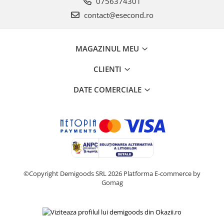
0756374301
Home Cinema & Audio
contact@esecond.ro
Playere, Boxe & Casti
Telescoape & Optica
Televizoare & accesorii
MAGAZINUL MEU
Bacanie
CLIENTI
Ambalaje cadouri
Cadouri
DATE COMERCIALE
Curatenie si intretinere
©Copyright Demigoods SRL 2026
Platforma E-commerce by
Gomag