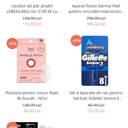
Aparat Pureo Derma Peel
Uscător de păr pliabil
Uscatoare rufe
pentru microdermabraziune
LEBENLANG Ion 2100 W cu
Utilaje si materiale de constructii
Beurer FC 100 - SECOND
mod aer rece - RESIGILAT
798,99 Lei
194,99 Lei
Laptop, Tablete & Telefoane
395,54 Lei
116,93 Lei
Accesorii tablete
Laptopuri si Accesorii
-67%
-31%
Telefoane Mobile & accesorii
Wearable & Gadgeturi
Electrocasnice & Climatizare
Accesorii si piese masini spalat
rufe si uscatoare
Accesorii si piese masini spalat
vase
Plasture pentru cosuri Rael,
Set 4 Aparate de ras pentru
Aparate Frigorifice
96 bucati - NOU
barbati Gillette Sensor3
Aparate Racire Aer
Comfort, de unica folosinta -
140,99 Lei
45,99 Lei
RESIGILAT
Aragaze si cuptoare cu microunde
96,60 Lei
15,25 Lei
Climatizare & sisteme de incalzire
Electrocasnice pentru Bucatarie
-40%