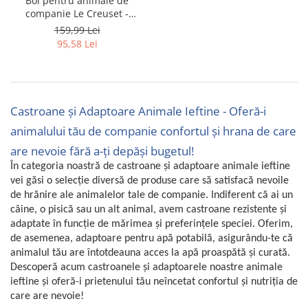
Bol pentru animale de
companie Le Creuset -
Uscatoare rufe
RESIGILAT
159,99 Lei
Utilaje si materiale de constructii
95,58 Lei
Laptop, Tablete & Telefoane
Accesorii tablete
Laptopuri si Accesorii
Telefoane Mobile & accesorii
Castroane și Adaptoare Animale Ieftine - Oferă-i
Wearable & Gadgeturi
animalului tău de companie confortul și hrana de care
Electrocasnice & Climatizare
are nevoie fără a-ți depăși bugetul!
Accesorii si piese masini spalat
În categoria noastră de castroane și adaptoare animale ieftine
rufe si uscatoare
vei găsi o selecție diversă de produse care să satisfacă nevoile
Accesorii si piese masini spalat
de hrănire ale animalelor tale de companie. Indiferent că ai un
vase
câine, o pisică sau un alt animal, avem castroane rezistente și
adaptate în funcție de mărimea și preferințele speciei. Oferim,
Aparate Frigorifice
de asemenea, adaptoare pentru apă potabilă, asigurându-te că
Aparate Racire Aer
animalul tău are întotdeauna acces la apă proaspătă și curată.
Aragaze si cuptoare cu microunde
Descoperă acum castroanele și adaptoarele noastre animale
Climatizare & sisteme de incalzire
ieftine și oferă-i prietenului tău neîncetat confortul și nutriția de
care are nevoie!
Electrocasnice pentru Bucatarie