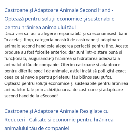
Fiare de calcat si masini de cusut
Castroane și Adaptoare Animale Second Hand -
Ingrijire Locuinta
Optează pentru soluții economice și sustenabile
Purificatoare de aer
pentru hrănirea animalului tău!
Fashion
Dacă vrei să faci o alegere responsabilă și să economisești bani
Bijuterii
în același timp, categoria noastră de castroane și adaptoare
Ceasuri barbatesti
animale second hand este alegerea perfectă pentru tine. Aceste
Ceasuri dama
produse au fost folosite anterior, dar sunt într-o stare bună și
funcțională, asigurându-ți hrănirea și hidratarea adecvată a
Cutii, curele si accesorii ceasuri
animalului tău de companie. Oferim castroane și adaptoare
Genti si accesorii barbati
pentru diferite specii de animale, astfel încât să poți găsi exact
Genti si accesorii femei
ceea ce ai nevoie pentru prietenul tău blănos sau pufos.
Imbracaminte barbati
Optează pentru soluții economice și sustenabile pentru hrănirea
animalelor tale prin achiziționarea de castroane și adaptoare
Imbracaminte femei
second hand de la eSecond!
Imbracaminte si Incaltaminte copii
Incaltaminte barbati
Castroane și Adaptoare Animale Resigilate cu
Incaltaminte femei
Reduceri - Calitate și economie pentru hrănirea
Ochelari de soare
animalului tău de companie!
Ochelari de vedere