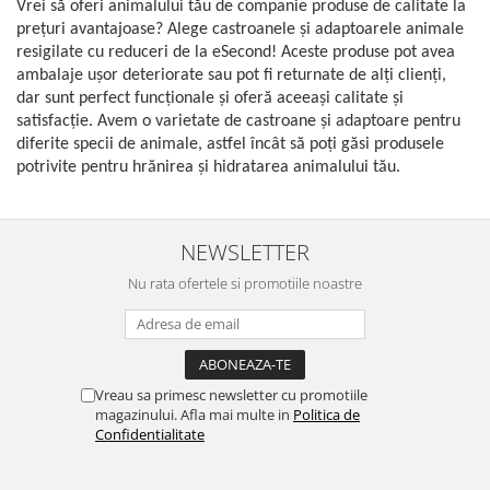
Vrei să oferi animalului tău de companie produse de calitate la
Gaming, Carti & Birotica
prețuri avantajoase? Alege castroanele și adaptoarele animale
Birotica & Papetarie
resigilate cu reduceri de la eSecond! Aceste produse pot avea
Console, Jocuri & Accesorii
ambalaje ușor deteriorate sau pot fi returnate de alți clienți,
dar sunt perfect funcționale și oferă aceeași calitate și
Ingrijire personala & Cosmetice
satisfacție. Avem o varietate de castroane și adaptoare pentru
Accesorii aparate de ras electrice
diferite specii de animale, astfel încât să poți găsi produsele
Accesorii aparate hair styling
potrivite pentru hrănirea și hidratarea animalului tău.
Aparate & Accesorii ingrijire
personala
Aparate cosmetice
NEWSLETTER
Articole Sanatate si Wellness
Nu rata ofertele si promotiile noastre
Consumabile sanitare
Cosmetice si produse ingrijire
personala
Igiena dentara
Vreau sa primesc newsletter cu promotiile
Jucarii, Copii & Bebe
magazinului. Afla mai multe in
Politica de
Confidentialitate
Camera copilului
Hrana bebelusi