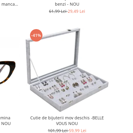
benzi - NOU
ml mancare
61,99 Lei
29,49 Lei
-41%
lumina
Cutie de bijuterii mov deschis -BELLE
IT NOU
VOUS NOU
101,99 Lei
59,99 Lei