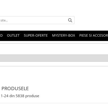
ND
OUTLET
SUPER-OFERTE
MYSTERY-BOX
PIESE SI ACCESO
 PRODUSELE
1-
24
din
5838
produse