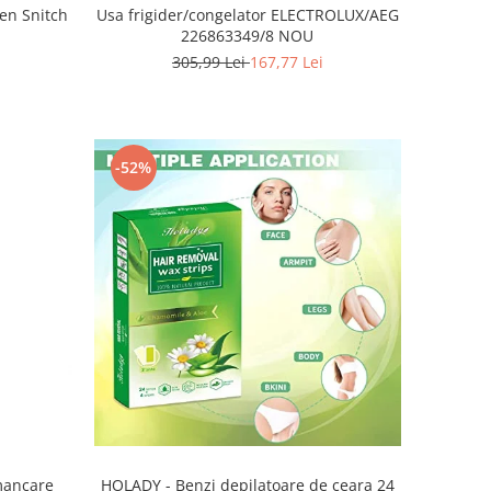
den Snitch
Usa frigider/congelator ELECTROLUX/AEG
226863349/8 NOU
305,99 Lei
167,77 Lei
-52%
HOLADY - Benzi depilatoare de ceara 24
 mancare