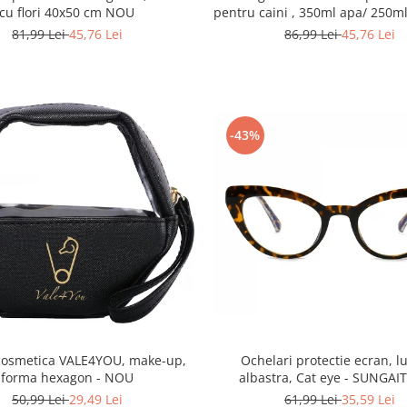
cu flori 40x50 cm NOU
pentru caini , 350ml apa/ 250
- Albastru NOU
81,99 Lei
45,76 Lei
86,99 Lei
45,76 Lei
-43%
cosmetica VALE4YOU, make-up,
Ochelari protectie ecran, 
forma hexagon - NOU
albastra, Cat eye - SUNGA
50,99 Lei
29,49 Lei
61,99 Lei
35,59 Lei