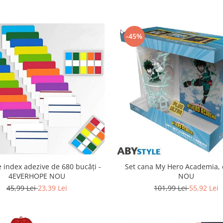
-45%
 index adezive de 680 bucăți -
Set cana My Hero Academia, 
4EVERHOPE NOU
NOU
45,99 Lei
23,39 Lei
101,99 Lei
55,92 Lei