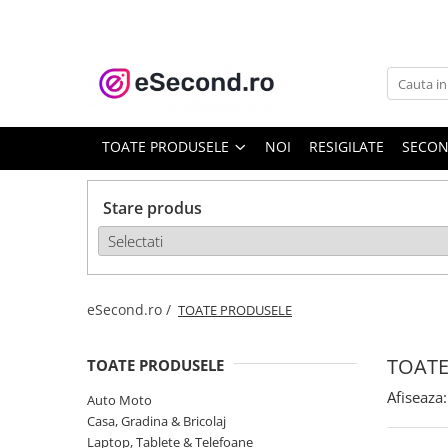
TOATE PRODUSELE
Auto Moto
Accesorii Auto
TOATE PRODUSELE
NOI
RESIGILATE
SECO
Anvelope & Jante
Covorase auto
Stare produs
Echipamente pentru Atelier
Electronice Auto
Intretinere & Cosmetica auto
Moto
eSecond.ro /
TOATE PRODUSELE
Reparatii si echipamente auto
Trotinete electrice
TOATE
TOATE PRODUSELE
Casa, Gradina & Bricolaj
Afiseaza:
Auto Moto
Accesorii usi
Casa, Gradina & Bricolaj
Bucatarie & Servire
Laptop, Tablete & Telefoane