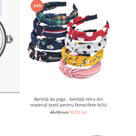
-34%
Bentiță de yoga - bentiță retro din
material textil pentru femei/fete NOU
45,99 Lei
30,50 Lei