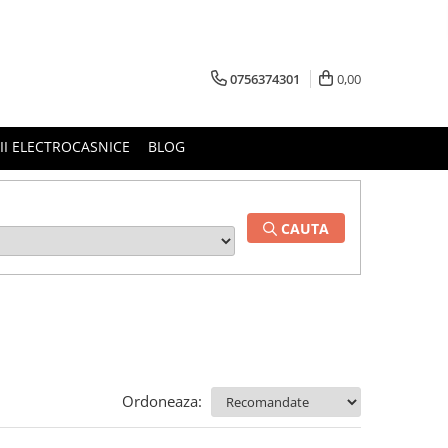
0756374301
0,00
RII ELECTROCASNICE
BLOG
CAUTA
Ordoneaza: