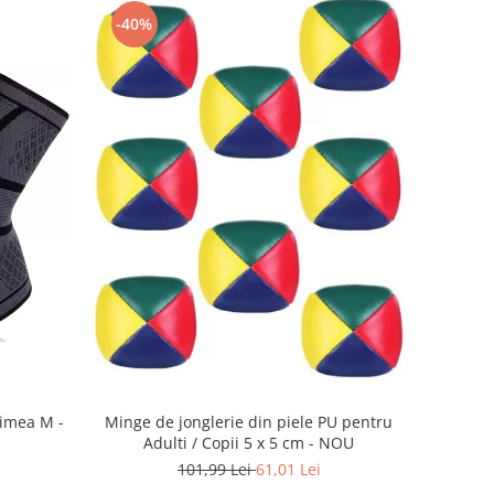
-40%
imea M -
Minge de jonglerie din piele PU pentru
Adulti / Copii 5 x 5 cm - NOU
101,99 Lei
61,01 Lei