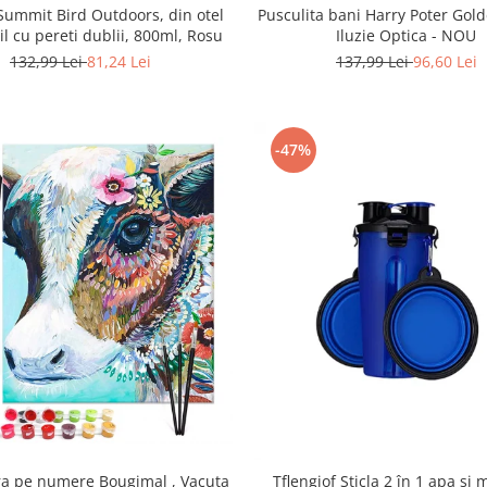
Pusculita bani Harry Poter Gol
ummit Bird Outdoors, din otel
Iluzie Optica - NOU
il cu pereti dublii, 800ml, Rosu
137,99 Lei
96,60 Lei
132,99 Lei
81,24 Lei
-47%
ra pe numere Bougimal , Vacuta
Tflengiof Sticla 2 în 1 apa si