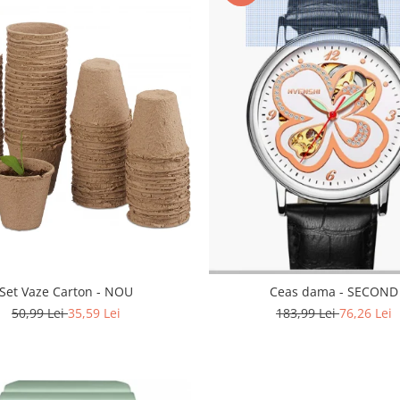
Set Vaze Carton - NOU
Ceas dama - SECOND
50,99 Lei
35,59 Lei
183,99 Lei
76,26 Lei