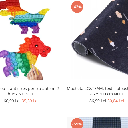
-42%
Mocheta LC&TEAM, textil, albast
pop it antistres pentru autism 2
45 x 300 cm NOU
buc - NC NOU
86,99 Lei
50,84 Lei
66,99 Lei
35,59 Lei
-59%