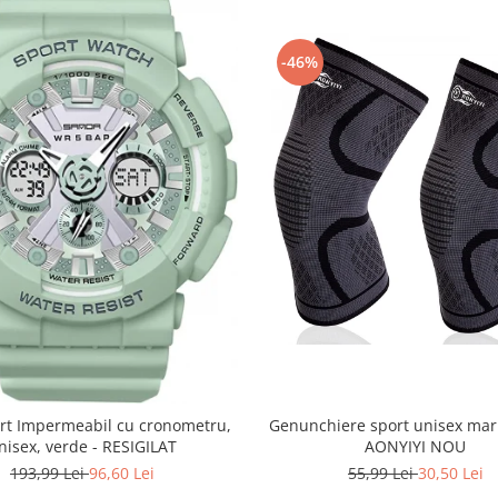
-46%
Genunchiere sport unisex mar
rt Impermeabil cu cronometru,
AONYIYI NOU
nisex, verde - RESIGILAT
55,99 Lei
30,50 Lei
193,99 Lei
96,60 Lei