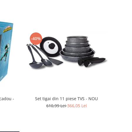
-40%
Set tigai din 11 piese TVS - NOU
cadou -
610,99 Lei
366,05 Lei