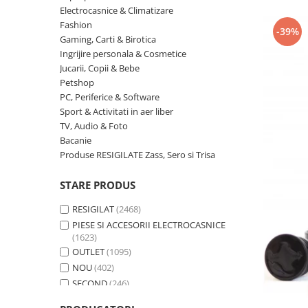
Curatenie si intretinere
Electrocasnice & Climatizare
Decoratiuni
Fashion
-39%
Gaming, Carti & Birotica
Gradinarit
Ingrijire personala & Cosmetice
Hobby-uri creative
Jucarii, Copii & Bebe
Iluminat & Electrice
Petshop
Jaluzele
PC, Periferice & Software
Sport & Activitati in aer liber
Kit-uri automatizari porti si usi
garaj
TV, Audio & Foto
Bacanie
Mobila dormitor
Produse RESIGILATE Zass, Sero si Trisa
Mobila gradina & terasa
Mobila Living & Dining
STARE PRODUS
Organizare si depozitare
RESIGILAT
(2468)
Rafturi
PIESE SI ACCESORII ELECTROCASNICE
Sanitare
(1623)
Scule electrice si unelte
OUTLET
(1095)
NOU
(402)
Silicon, spume si solutii tehnice
SECOND
(246)
Sisteme Incalzire
Textile si covoare