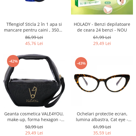
Fiare de calcat si masini de cusut
Ingrijire Locuinta
Purificatoare de aer
Tflengiof Sticla 2 în 1 apa si
HOLADY - Benzi depilatoare
Fashion
mancare pentru caini , 350ml
de ceara 24 benzi - NOU
apa/ 250ml mancare -
86,99 Lei
61,99 Lei
Bijuterii
Albastru NOU
45,76 Lei
29,49 Lei
Ceasuri barbatesti
Ceasuri dama
Cutii, curele si accesorii ceasuri
-42%
-43%
Genti si accesorii barbati
Genti si accesorii femei
Imbracaminte barbati
Imbracaminte femei
Imbracaminte si Incaltaminte copii
Incaltaminte barbati
Geanta cosmetica VALE4YOU,
Ochelari protectie ecran,
Incaltaminte femei
make-up, forma hexagon -
lumina albastra, Cat eye -
Ochelari de soare
NOU
SUNGAIT NOU
50,99 Lei
61,99 Lei
Ochelari de vedere
29,49 Lei
35,59 Lei