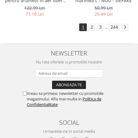
marimea L - NOU - SIEPAKE
pentru drumeții în aer liber,
vânătoare, camping,
50,99 Lei
122,99 Lei
antrenament - RESIGILAT -
29,49 Lei
71,18 Lei
EEEKit
1
2
3
244
...
NEWSLETTER
Nu rata ofertele si promotiile noastre
Vreau sa primesc newsletter cu promotiile
magazinului. Afla mai multe in
Politica de
Confidentialitate
SOCIAL
Urmareste-ne in social media