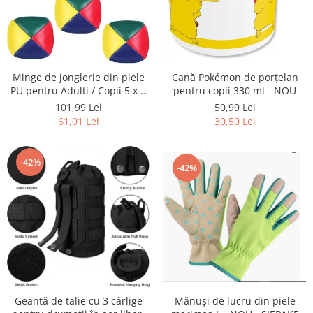
Minge de jonglerie din piele
Cană Pokémon de porțelan
PU pentru Adulti / Copii 5 x 5
pentru copii 330 ml - NOU
cm - NOU
101,99 Lei
50,99 Lei
61,01 Lei
30,50 Lei
-42%
-42%
Mănuși de lucru din piele
Geantă de talie cu 3 cârlige