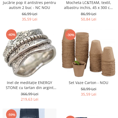
Retelistica & Supraveghere
Mocheta LC&TEAM, textil,
Jucărie pop it antistres pentru
Servere, Componente & UPS
albastru inchis, 45 x 300 cm
autism 2 buc - NC NOU
NOU
86,99 Lei
66,99 Lei
Telecomenzi garaj
50,84 Lei
35,59 Lei
Sport & Activitati in aer liber
Accesorii antrenament
-40%
-30%
Accesorii Fitness
Accesorii sportive
Articole Voiaj
Camping
Ciclism
Sporturi acvatice
Sporturi de interior
Inel de meditație ENERGY
Set Vaze Carton - NOU
TV, Audio & Foto
STONE cu tartan din argint
50,99 Lei
Aparate Foto & Accesorii
sterling - NOU
366,99 Lei
35,59 Lei
Audio HI-FI & Profesionale
219,63 Lei
Camere video si sport
Drone si Accesorii
-59%