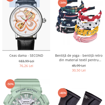
Home Cinema & Audio
-34%
Playere, Boxe & Casti
Telescoape & Optica
Televizoare & accesorii
Bacanie
Ambalaje cadouri
Cadouri
Curatenie si intretinere
Ceas dama - SECOND
Bentiță de yoga - bentiță retro
din material textil pentru
183,99 Lei
femei/fete NOU
45,99 Lei
76,26 Lei
30,50 Lei
-50%
-46%