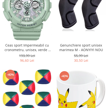
Ceas sport Impermeabil cu
Genunchiere sport unisex
cronometru, unisex, verde -
marimea M - AONYIYI NOU
RESIGILAT
193,99 Lei
55,99 Lei
96,60 Lei
30,50 Lei
-40%
-40%