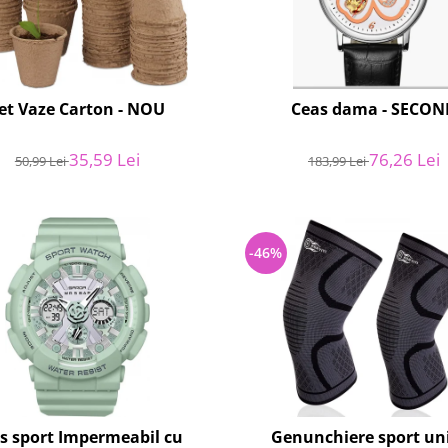
et Vaze Carton - NOU
Ceas dama - SECON
35,59 Lei
76,26 Lei
50,99 Lei
183,99 Lei
-46%
s sport Impermeabil cu
Genunchiere sport un