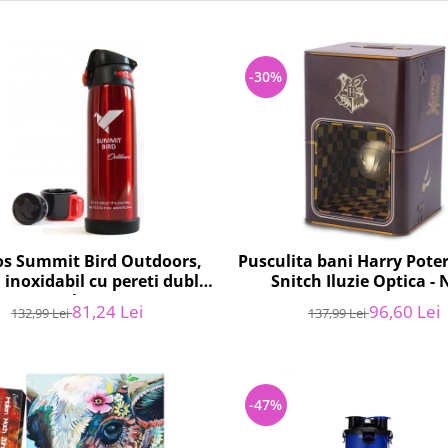
-30%
s Summit Bird Outdoors,
Pusculita bani Harry Pote
 inoxidabil cu pereti dublii,
Snitch Iluzie Optica -
800ml, Rosu
81,24 Lei
96,60 Lei
132,99 Lei
137,99 Lei
-47%