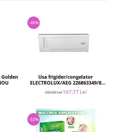
-45%
r Golden
Usa frigider/congelator
 NOU
ELECTROLUX/AEG 226863349/8
NOU
167,77 Lei
305,99 Lei
-52%