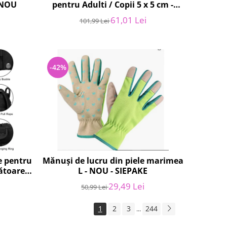
 NOU
pentru Adulti / Copii 5 x 5 cm -
NOU
61,01 Lei
101,99 Lei
-42%
ge pentru
Mănuși de lucru din piele marimea
ătoare,
L - NOU - SIEPAKE
t -
29,49 Lei
50,99 Lei
1
2
3
244
...