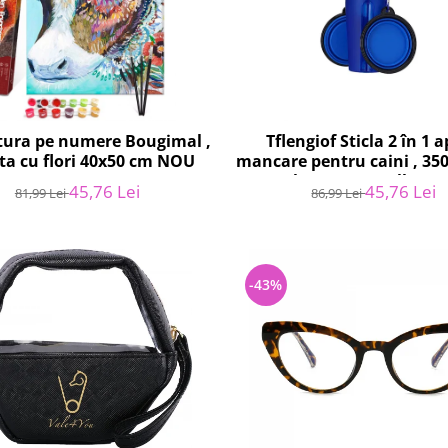
ctura pe numere Bougimal ,
Tflengiof Sticla 2 în 1 a
ta cu flori 40x50 cm NOU
mancare pentru caini , 35
250ml mancare - Albast
45,76 Lei
45,76 Lei
81,99 Lei
86,99 Lei
-43%