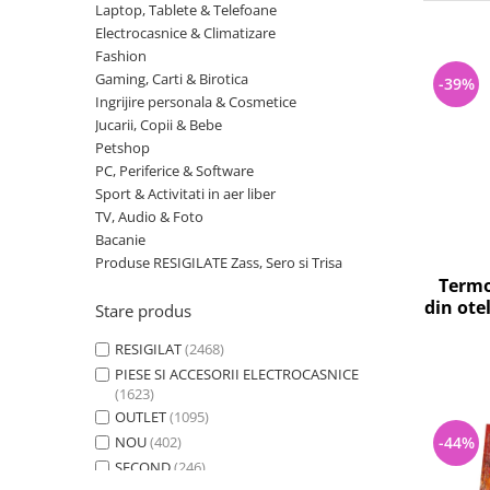
Curatenie si intretinere
Laptop, Tablete & Telefoane
Electrocasnice & Climatizare
Decoratiuni
Fashion
Gradinarit
Gaming, Carti & Birotica
-39%
Hobby-uri creative
Ingrijire personala & Cosmetice
Iluminat & Electrice
Jucarii, Copii & Bebe
Petshop
Jaluzele
PC, Periferice & Software
Kit-uri automatizari porti si usi
Sport & Activitati in aer liber
garaj
TV, Audio & Foto
Mobila dormitor
Bacanie
Mobila gradina & terasa
Produse RESIGILATE Zass, Sero si Trisa
Termo
Mobila Living & Dining
din otel
Stare produs
Organizare si depozitare
Rafturi
RESIGILAT
(2468)
Sanitare
PIESE SI ACCESORII ELECTROCASNICE
(1623)
Scule electrice si unelte
OUTLET
(1095)
Silicon, spume si solutii tehnice
NOU
(402)
-44%
Sisteme Incalzire
SECOND
(246)
Textile si covoare