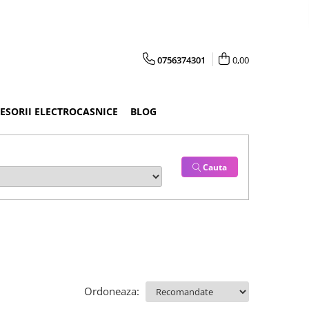
0756374301
0,00
CESORII ELECTROCASNICE
BLOG
Cauta
Ordoneaza: