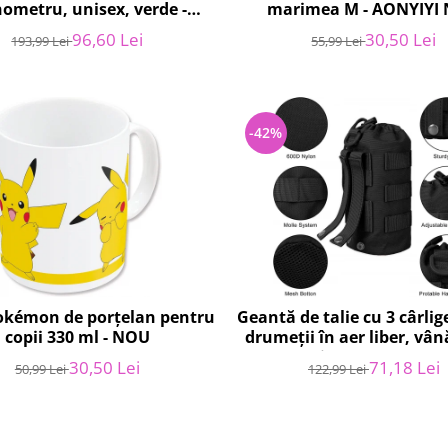
ometru, unisex, verde -
marimea M - AONYIYI
RESIGILAT
96,60 Lei
30,50 Lei
193,99 Lei
55,99 Lei
-42%
okémon de porțelan pentru
Geantă de talie cu 3 cârli
copii 330 ml - NOU
drumeții în aer liber, vân
camping, antrenamen
30,50 Lei
71,18 Lei
50,99 Lei
122,99 Lei
RESIGILAT - EEEKit