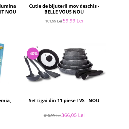
 lumina
Cutie de bijuterii mov deschis -
AIT NOU
BELLE VOUS NOU
59,99 Lei
101,99 Lei
-40%
emia,
Set tigai din 11 piese TVS - NOU
366,05 Lei
610,99 Lei