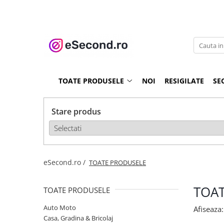
TOATE PRODUSELE
Auto Moto
Accesorii Auto
TOATE PRODUSELE
NOI
RESIGILATE
SE
Anvelope & Jante
Covorase auto
Echipamente pentru Atelier
Stare produs
Electronice Auto
Intretinere & Cosmetica auto
Moto
Reparatii si echipamente auto
eSecond.ro /
TOATE PRODUSELE
Trotinete electrice
Casa, Gradina & Bricolaj
TOA
TOATE PRODUSELE
Accesorii usi
Auto Moto
Afiseaza:
Bucatarie & Servire
Casa, Gradina & Bricolaj