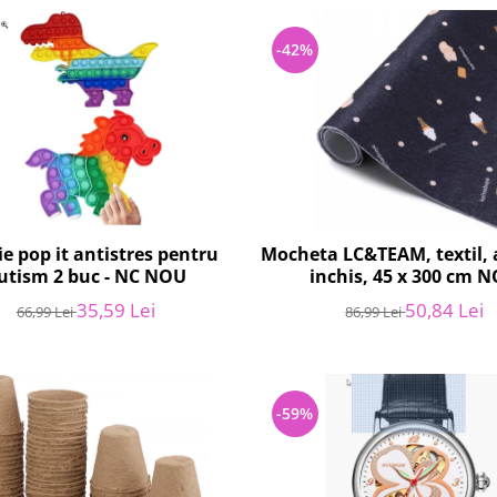
-42%
ie pop it antistres pentru
Mocheta LC&TEAM, textil, 
utism 2 buc - NC NOU
inchis, 45 x 300 cm 
35,59 Lei
50,84 Lei
66,99 Lei
86,99 Lei
-59%