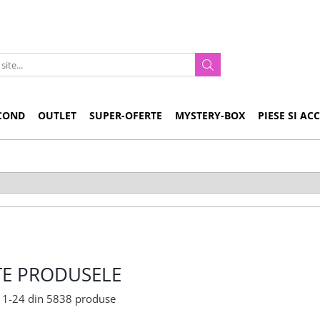
COND
OUTLET
SUPER-OFERTE
MYSTERY-BOX
PIESE SI AC
TE PRODUSELE
1-
24
din
5838
produse