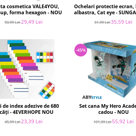
ta cosmetica VALE4YOU,
Ochelari protectie ecran,
up, forma hexagon - NOU
albastra, Cat eye - SUNG
29,49 Lei
35,59 Lei
50,99 Lei
61,99 Lei
-45%
i de index adezive de 680
Set cana My Hero Acad
căți - 4EVERHOPE NOU
cadou - NOU
23,39 Lei
55,92 Lei
45,99 Lei
101,99 Lei