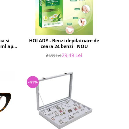
pa si
HOLADY - Benzi depilatoare de
0ml apa/
ceara 24 benzi - NOU
ru NOU
29,49 Lei
61,99 Lei
-41%