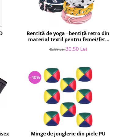
D
Bentiță de yoga - bentiță retro din
material textil pentru femei/fete
NOU
30,50 Lei
45,99 Lei
-40%
isex
Minge de jonglerie din piele PU