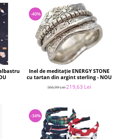
-40%
albastru
Inel de meditație ENERGY STONE
NOU
cu tartan din argint sterling - NOU
219,63 Lei
366,99 Lei
-34%