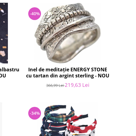
-40%
albastru
Inel de meditație ENERGY STONE
NOU
cu tartan din argint sterling - NOU
219,63 Lei
366,99 Lei
-34%