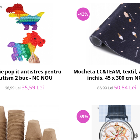
-42%
ie pop it antistres pentru
Mocheta LC&TEAM, textil, 
utism 2 buc - NC NOU
inchis, 45 x 300 cm 
35,59 Lei
50,84 Lei
66,99 Lei
86,99 Lei
-59%