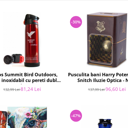
-30%
s Summit Bird Outdoors,
Pusculita bani Harry Pote
 inoxidabil cu pereti dublii,
Snitch Iluzie Optica -
800ml, Rosu
81,24 Lei
96,60 Lei
132,99 Lei
137,99 Lei
-47%