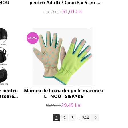
 NOU
pentru Adulti / Copii 5 x 5 cm -
NOU
61,01 Lei
101,99 Lei
-42%
ge pentru
Mănuși de lucru din piele marimea
ătoare,
L - NOU - SIEPAKE
t -
29,49 Lei
50,99 Lei
1
2
3
244
...