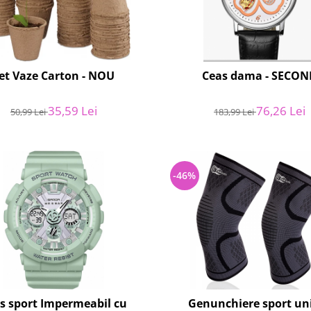
et Vaze Carton - NOU
Ceas dama - SECON
35,59 Lei
76,26 Lei
50,99 Lei
183,99 Lei
-46%
s sport Impermeabil cu
Genunchiere sport un