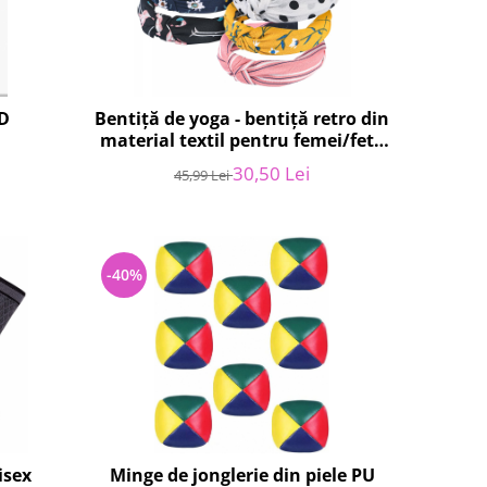
D
Bentiță de yoga - bentiță retro din
material textil pentru femei/fete
NOU
30,50 Lei
45,99 Lei
-40%
isex
Minge de jonglerie din piele PU