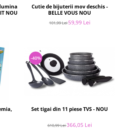
 lumina
Cutie de bijuterii mov deschis -
AIT NOU
BELLE VOUS NOU
59,99 Lei
101,99 Lei
-40%
emia,
Set tigai din 11 piese TVS - NOU
366,05 Lei
610,99 Lei