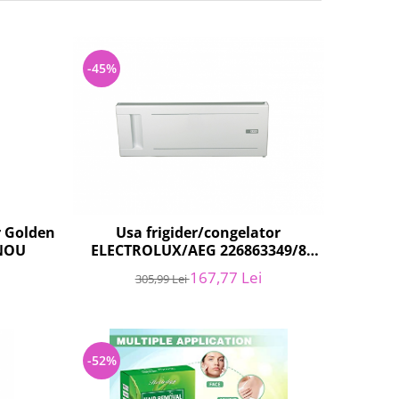
-45%
r Golden
Usa frigider/congelator
 NOU
ELECTROLUX/AEG 226863349/8
NOU
167,77 Lei
305,99 Lei
-52%