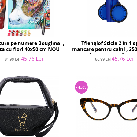
ctura pe numere Bougimal ,
Tflengiof Sticla 2 în 1 a
ta cu flori 40x50 cm NOU
mancare pentru caini , 35
250ml mancare - Albast
45,76 Lei
45,76 Lei
81,99 Lei
86,99 Lei
-43%