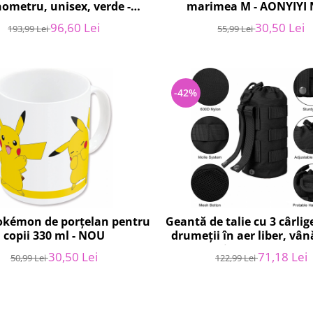
ometru, unisex, verde -
marimea M - AONYIYI
RESIGILAT
96,60 Lei
30,50 Lei
193,99 Lei
55,99 Lei
-42%
okémon de porțelan pentru
Geantă de talie cu 3 cârli
copii 330 ml - NOU
drumeții în aer liber, vân
camping, antrenamen
30,50 Lei
71,18 Lei
50,99 Lei
122,99 Lei
RESIGILAT - EEEKit