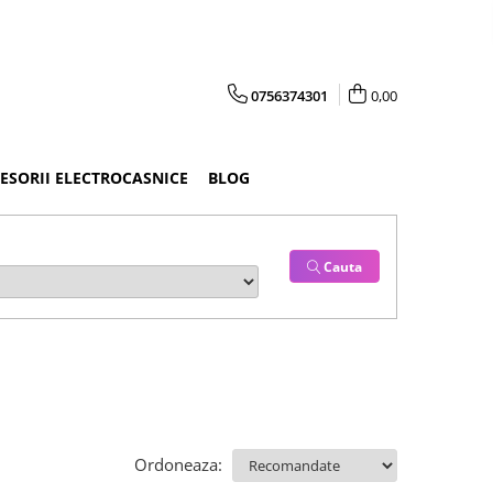
0756374301
0,00
CESORII ELECTROCASNICE
BLOG
Cauta
Ordoneaza: