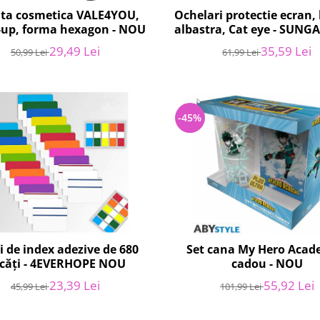
ta cosmetica VALE4YOU,
Ochelari protectie ecran,
up, forma hexagon - NOU
albastra, Cat eye - SUNG
29,49 Lei
35,59 Lei
50,99 Lei
61,99 Lei
-45%
i de index adezive de 680
Set cana My Hero Acad
căți - 4EVERHOPE NOU
cadou - NOU
23,39 Lei
55,92 Lei
45,99 Lei
101,99 Lei