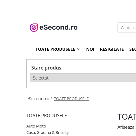
TOATE PRODUSELE
Auto Moto
Accesorii Auto
TOATE PRODUSELE
NOI
RESIGILATE
SE
Anvelope & Jante
Covorase auto
Echipamente pentru Atelier
Stare produs
Electronice Auto
Intretinere & Cosmetica auto
Moto
Reparatii si echipamente auto
eSecond.ro /
TOATE PRODUSELE
Trotinete electrice
Casa, Gradina & Bricolaj
TOA
TOATE PRODUSELE
Accesorii usi
Auto Moto
Afiseaza:
Bucatarie & Servire
Casa, Gradina & Bricolaj