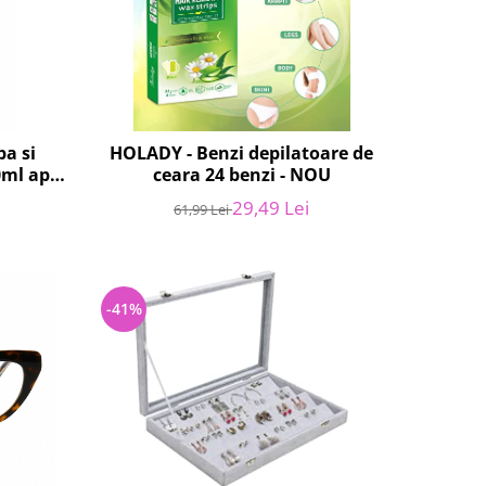
pa si
HOLADY - Benzi depilatoare de
0ml apa/
ceara 24 benzi - NOU
ru NOU
29,49 Lei
61,99 Lei
-41%