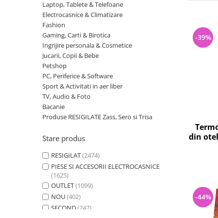
Curatenie si intretinere
Laptop, Tablete & Telefoane
Electrocasnice & Climatizare
Decoratiuni
Fashion
Gradinarit
Gaming, Carti & Birotica
-39%
Hobby-uri creative
Ingrijire personala & Cosmetice
Iluminat & Electrice
Jucarii, Copii & Bebe
Petshop
Jaluzele
PC, Periferice & Software
Kit-uri automatizari porti si usi
Sport & Activitati in aer liber
garaj
TV, Audio & Foto
Mobila dormitor
Bacanie
Mobila gradina & terasa
Produse RESIGILATE Zass, Sero si Trisa
Termo
Mobila Living & Dining
din otel
Stare produs
Organizare si depozitare
Rafturi
RESIGILAT
(2474)
Sanitare
PIESE SI ACCESORII ELECTROCASNICE
(1625)
Scule electrice si unelte
OUTLET
(1099)
Silicon, spume si solutii tehnice
NOU
(402)
-44%
Sisteme Incalzire
SECOND
(247)
Textile si covoare