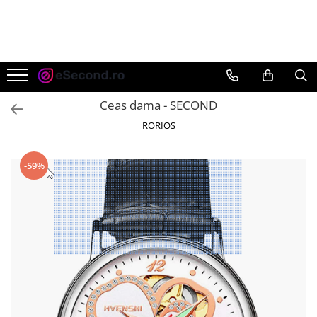
TOATE PRODUSELE
Auto Moto
Accesorii Auto
Ceas dama - SECOND
Anvelope & Jante
RORIOS
Covorase auto
Echipamente pentru Atelier
-59%
Electronice Auto
Intretinere & Cosmetica auto
Moto
Reparatii si echipamente auto
Trotinete electrice
Casa, Gradina & Bricolaj
Accesorii usi
Bucatarie & Servire