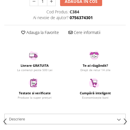
ADAUGA IN COS
Uscatoare rufe
Cod Produs:
C384
Utilaje si materiale de constructii
Ai nevoie de ajutor?
0756374301
Laptop, Tablete & Telefoane
Accesorii tablete
Adauga la Favorite
Cere informatii
Laptopuri si Accesorii
Telefoane Mobile & accesorii
Wearable & Gadgeturi
Electrocasnice & Climatizare
Livrare GRATUITA
Te-ai răzgândit?
Accesorii si piese masini spalat
La comenzi peste 500 Lei
Drept de retur 14 zile
rufe si uscatoare
Accesorii si piese masini spalat
vase
Testate si verificate
Cumpără inteligent
Aparate Frigorifice
Produse la super prețuri
Economisește bani
Aparate Racire Aer
Aragaze si cuptoare cu microunde
Climatizare & sisteme de incalzire
Descriere
Electrocasnice pentru Bucatarie