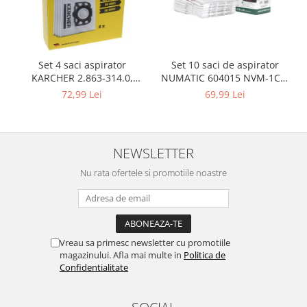
Gaming, Carti & Birotica
Birotica & Papetarie
Console, Jocuri & Accesorii
Set 10 saci de aspirator
Set 4 saci aspirator
Ingrijire personala & Cosmetice
NUMATIC 604015 NVM-1CH,
KARCHER 2.863-314.0,
Accesorii aparate de ras electrice
9L
compatibil cu WD, KWD, SE
69,99 Lei
72,99 Lei
Accesorii aparate hair styling
Aparate & Accesorii ingrijire
personala
NEWSLETTER
Aparate cosmetice
Articole Sanatate si Wellness
Nu rata ofertele si promotiile noastre
Consumabile sanitare
Cosmetice si produse ingrijire
personala
Igiena dentara
Vreau sa primesc newsletter cu promotiile
magazinului. Afla mai multe in
Politica de
Jucarii, Copii & Bebe
Confidentialitate
Camera copilului
Hrana bebelusi