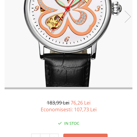
Curatenie si intretinere
Decoratiuni
Gradinarit
Hobby-uri creative
Iluminat & Electrice
Jaluzele
Kit-uri automatizari porti si usi
garaj
Mobila dormitor
Mobila gradina & terasa
Mobila Living & Dining
Organizare si depozitare
Rafturi
183,99 Lei
76,26 Lei
Sanitare
Economisesti:
107,73
Lei
Scule electrice si unelte
Silicon, spume si solutii tehnice
IN STOC
Sisteme Incalzire
Textile si covoare