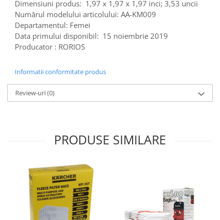
Dimensiuni produs: ‎ 1,97 x 1,97 x 1,97 inci; 3,53 uncii
Fiare de calcat si masini de cusut
Numărul modelului articolului: AA-KM009
Ingrijire Locuinta
Departamentul: Femei
Purificatoare de aer
Data primului disponibil: ‎ 15 noiembrie 2019
Fashion
Producator : RORIOS
Bijuterii
Informatii conformitate produs
Ceasuri barbatesti
Ceasuri dama
Review-uri
(0)
Cutii, curele si accesorii ceasuri
Genti si accesorii barbati
Genti si accesorii femei
PRODUSE SIMILARE
Imbracaminte barbati
Imbracaminte femei
Imbracaminte si Incaltaminte copii
Incaltaminte barbati
Incaltaminte femei
Ochelari de soare
Ochelari de vedere