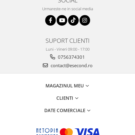
SOCIAL
Igiena si ingrijire
Urmareste-ne in social media
Jucarii si Jocuri
Maternitate
Petshop
Accesorii animale de companie
SUPORT CLIENTI
Acvaristica
Luni - Vineri 09:00 - 17:00
Castroane si adapatori animale
0756374301
Igiena animale de companie
contact@esecond.ro
Mobila si transport animale de
companie
Zgarzi, lese si hamuri
MAGAZINUL MEU
PC, Periferice & Software
CLIENTI
Componente PC
Desktop PC & Monitoare
DATE COMERCIALE
Imprimante, Scanere &
Consumabile
Periferice PC