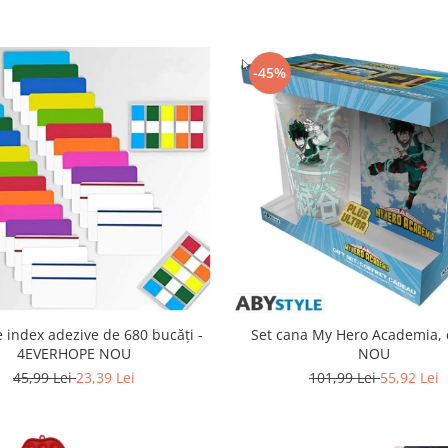
-45%
 index adezive de 680 bucăți -
Set cana My Hero Academia, 
4EVERHOPE NOU
NOU
45,99 Lei
23,39 Lei
101,99 Lei
55,92 Lei