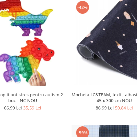
-42%
Mocheta LC&TEAM, textil, albast
pop it antistres pentru autism 2
45 x 300 cm NOU
buc - NC NOU
86,99 Lei
50,84 Lei
66,99 Lei
35,59 Lei
-59%