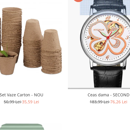
Set Vaze Carton - NOU
Ceas dama - SECOND
50,99 Lei
35,59 Lei
183,99 Lei
76,26 Lei