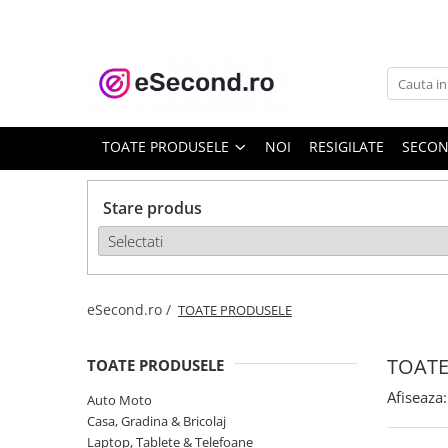
TOATE PRODUSELE
Auto Moto
Accesorii Auto
TOATE PRODUSELE
NOI
RESIGILATE
SECO
Anvelope & Jante
Covorase auto
Stare produs
Echipamente pentru Atelier
Electronice Auto
Intretinere & Cosmetica auto
Moto
eSecond.ro /
TOATE PRODUSELE
Reparatii si echipamente auto
Trotinete electrice
TOATE
TOATE PRODUSELE
Casa, Gradina & Bricolaj
Afiseaza:
Auto Moto
Accesorii usi
Casa, Gradina & Bricolaj
Bucatarie & Servire
Laptop, Tablete & Telefoane