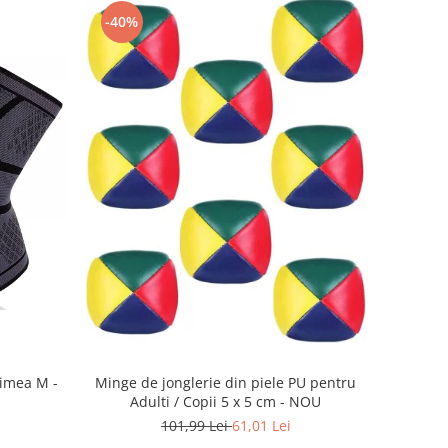
-40%
imea M -
Minge de jonglerie din piele PU pentru
Adulti / Copii 5 x 5 cm - NOU
101,99 Lei
61,01 Lei