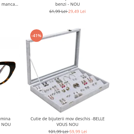
benzi - NOU
ml mancare
61,99 Lei
29,49 Lei
-41%
lumina
Cutie de bijuterii mov deschis -BELLE
IT NOU
VOUS NOU
101,99 Lei
59,99 Lei