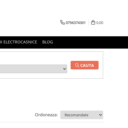
0756374301
0,00
RII ELECTROCASNICE
BLOG
CAUTA
Ordoneaza: