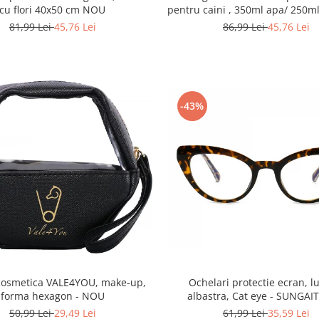
cu flori 40x50 cm NOU
pentru caini , 350ml apa/ 250
- Albastru NOU
81,99 Lei
45,76 Lei
86,99 Lei
45,76 Lei
-43%
cosmetica VALE4YOU, make-up,
Ochelari protectie ecran, 
forma hexagon - NOU
albastra, Cat eye - SUNGA
50,99 Lei
29,49 Lei
61,99 Lei
35,59 Lei