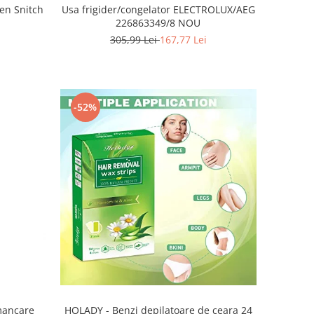
den Snitch
Usa frigider/congelator ELECTROLUX/AEG
226863349/8 NOU
305,99 Lei
167,77 Lei
-52%
HOLADY - Benzi depilatoare de ceara 24
 mancare