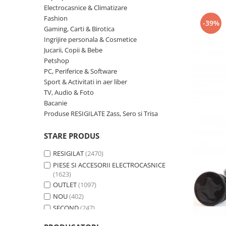
Curatenie si intretinere
Electrocasnice & Climatizare
Decoratiuni
Fashion
-39%
Gaming, Carti & Birotica
Gradinarit
Ingrijire personala & Cosmetice
Hobby-uri creative
Jucarii, Copii & Bebe
Iluminat & Electrice
Petshop
Jaluzele
PC, Periferice & Software
Sport & Activitati in aer liber
Kit-uri automatizari porti si usi
garaj
TV, Audio & Foto
Bacanie
Mobila dormitor
Produse RESIGILATE Zass, Sero si Trisa
Mobila gradina & terasa
Mobila Living & Dining
STARE PRODUS
Organizare si depozitare
RESIGILAT
(2470)
Rafturi
PIESE SI ACCESORII ELECTROCASNICE
Sanitare
(1623)
Scule electrice si unelte
OUTLET
(1097)
NOU
(402)
Silicon, spume si solutii tehnice
SECOND
(247)
Sisteme Incalzire
Textile si covoare