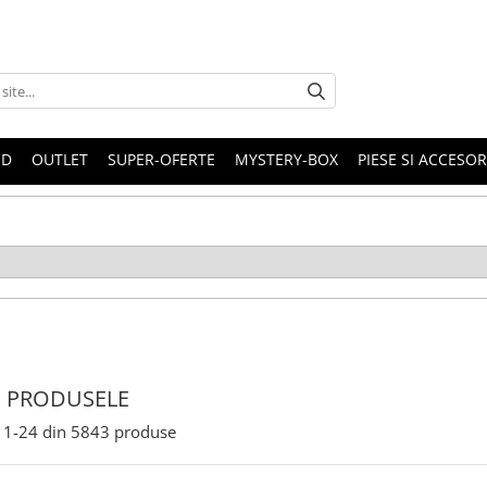
ND
OUTLET
SUPER-OFERTE
MYSTERY-BOX
PIESE SI ACCESO
 PRODUSELE
1-
24
din
5843
produse