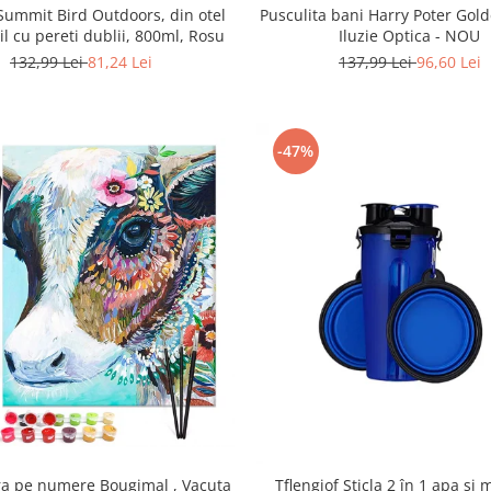
Pusculita bani Harry Poter Gol
ummit Bird Outdoors, din otel
Iluzie Optica - NOU
il cu pereti dublii, 800ml, Rosu
137,99 Lei
96,60 Lei
132,99 Lei
81,24 Lei
-47%
ra pe numere Bougimal , Vacuta
Tflengiof Sticla 2 în 1 apa si