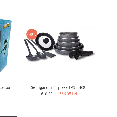
-40%
Set tigai din 11 piese TVS - NOU
cadou -
610,99 Lei
366,05 Lei