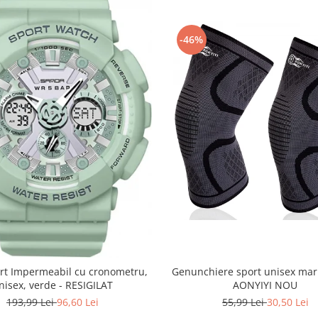
-46%
Genunchiere sport unisex mar
rt Impermeabil cu cronometru,
AONYIYI NOU
nisex, verde - RESIGILAT
55,99 Lei
30,50 Lei
193,99 Lei
96,60 Lei