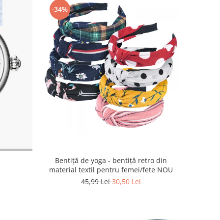
-34%
Bentiță de yoga - bentiță retro din
material textil pentru femei/fete NOU
45,99 Lei
30,50 Lei