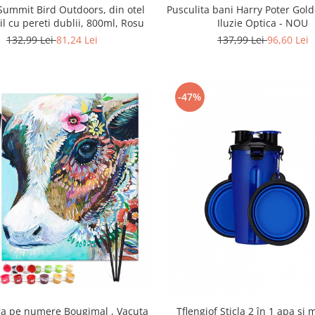
Pusculita bani Harry Poter Gol
ummit Bird Outdoors, din otel
Iluzie Optica - NOU
il cu pereti dublii, 800ml, Rosu
137,99 Lei
96,60 Lei
132,99 Lei
81,24 Lei
-47%
ra pe numere Bougimal , Vacuta
Tflengiof Sticla 2 în 1 apa si