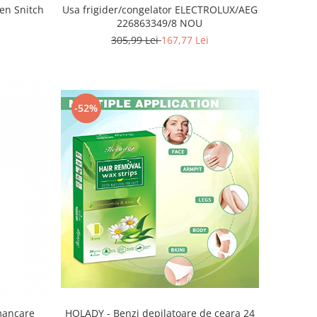
den Snitch
Usa frigider/congelator ELECTROLUX/AEG
226863349/8 NOU
305,99 Lei
167,77 Lei
-52%
HOLADY - Benzi depilatoare de ceara 24
 mancare