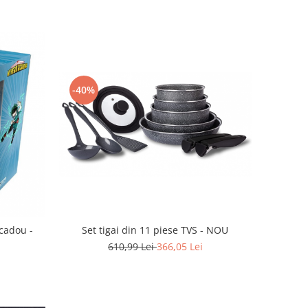
-40%
Set tigai din 11 piese TVS - NOU
cadou -
610,99 Lei
366,05 Lei