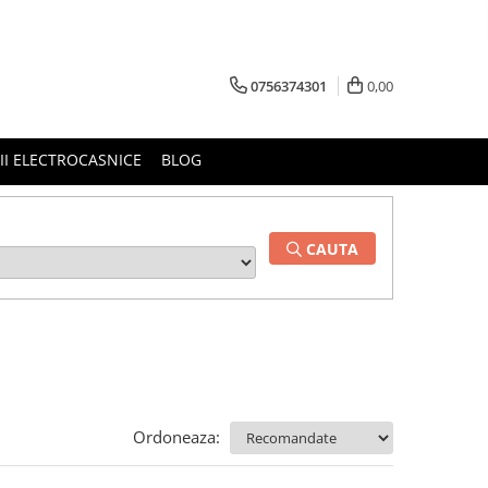
0756374301
0,00
RII ELECTROCASNICE
BLOG
CAUTA
Ordoneaza: