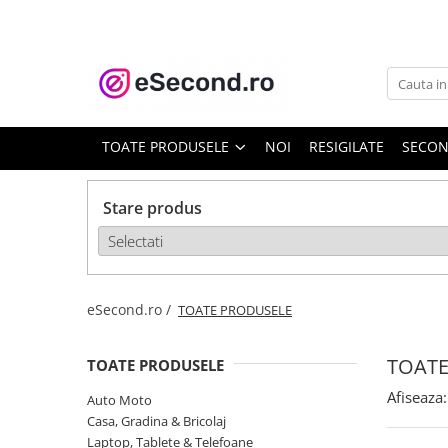
TOATE PRODUSELE
Auto Moto
Accesorii Auto
TOATE PRODUSELE
NOI
RESIGILATE
SECO
Anvelope & Jante
Covorase auto
Stare produs
Echipamente pentru Atelier
Electronice Auto
Intretinere & Cosmetica auto
Moto
eSecond.ro /
TOATE PRODUSELE
Reparatii si echipamente auto
Trotinete electrice
TOATE
TOATE PRODUSELE
Casa, Gradina & Bricolaj
Afiseaza:
Auto Moto
Accesorii usi
Casa, Gradina & Bricolaj
Bucatarie & Servire
Laptop, Tablete & Telefoane