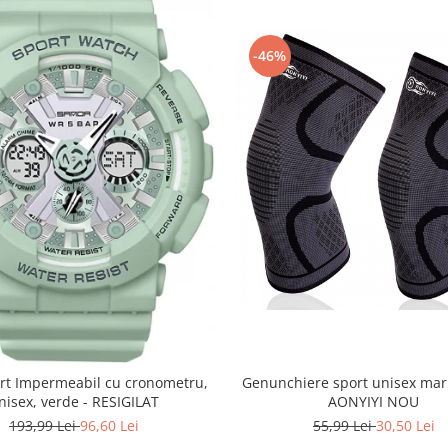
-46%
Genunchiere sport unisex mar
rt Impermeabil cu cronometru,
AONYIYI NOU
nisex, verde - RESIGILAT
55,99 Lei
30,50 Lei
193,99 Lei
96,60 Lei