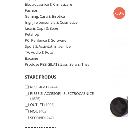
Curatenie si intretinere
Electrocasnice & Climatizare
Decoratiuni
Fashion
-39%
Gaming, Carti & Birotica
Gradinarit
Ingrijire personala & Cosmetice
Hobby-uri creative
Jucarii, Copii & Bebe
Iluminat & Electrice
Petshop
Jaluzele
PC, Periferice & Software
Sport & Activitati in aer liber
Kit-uri automatizari porti si usi
garaj
TV, Audio & Foto
Bacanie
Mobila dormitor
Produse RESIGILATE Zass, Sero si Trisa
Mobila gradina & terasa
Mobila Living & Dining
STARE PRODUS
Organizare si depozitare
RESIGILAT
(2474)
Rafturi
PIESE SI ACCESORII ELECTROCASNICE
Sanitare
(1625)
Scule electrice si unelte
OUTLET
(1098)
NOU
(402)
Silicon, spume si solutii tehnice
SECOND
(247)
Sisteme Incalzire
Textile si covoare