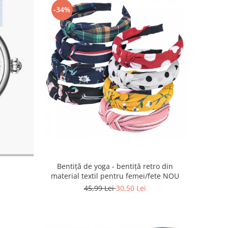
-34%
Bentiță de yoga - bentiță retro din
material textil pentru femei/fete NOU
45,99 Lei
30,50 Lei