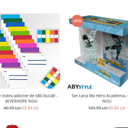
-45%
 index adezive de 680 bucăți -
Set cana My Hero Academia, 
4EVERHOPE NOU
NOU
45,99 Lei
23,39 Lei
101,99 Lei
55,92 Lei