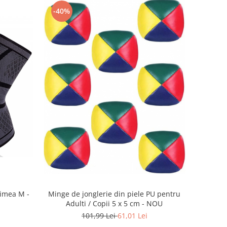
-40%
imea M -
Minge de jonglerie din piele PU pentru
Adulti / Copii 5 x 5 cm - NOU
101,99 Lei
61,01 Lei