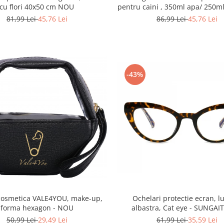
cu flori 40x50 cm NOU
pentru caini , 350ml apa/ 250
- Albastru NOU
81,99 Lei
45,76 Lei
86,99 Lei
45,76 Lei
-43%
cosmetica VALE4YOU, make-up,
Ochelari protectie ecran, 
forma hexagon - NOU
albastra, Cat eye - SUNGA
50,99 Lei
29,49 Lei
61,99 Lei
35,59 Lei