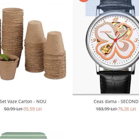
Set Vaze Carton - NOU
Ceas dama - SECOND
50,99 Lei
35,59 Lei
183,99 Lei
76,26 Lei