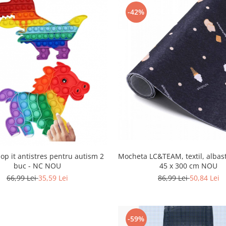
-42%
Mocheta LC&TEAM, textil, albast
pop it antistres pentru autism 2
45 x 300 cm NOU
buc - NC NOU
86,99 Lei
50,84 Lei
66,99 Lei
35,59 Lei
-59%