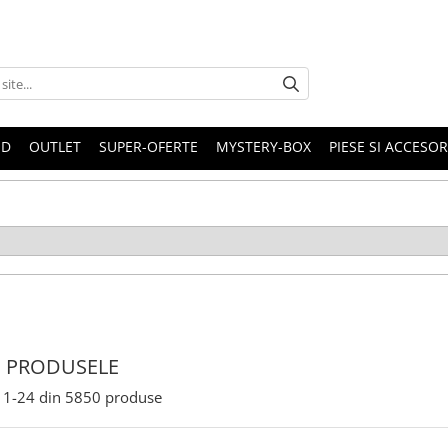
ND
OUTLET
SUPER-OFERTE
MYSTERY-BOX
PIESE SI ACCESO
 PRODUSELE
1-
24
din
5850
produse