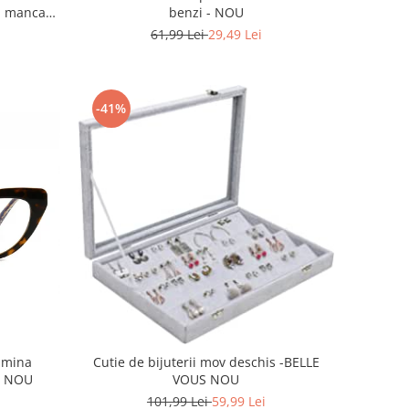
benzi - NOU
ml mancare
61,99 Lei
29,49 Lei
-41%
lumina
Cutie de bijuterii mov deschis -BELLE
IT NOU
VOUS NOU
101,99 Lei
59,99 Lei