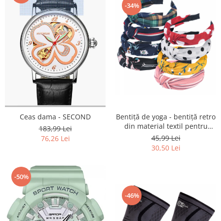
Home Cinema & Audio
-34%
Playere, Boxe & Casti
Telescoape & Optica
Televizoare & accesorii
Bacanie
Ambalaje cadouri
Cadouri
Curatenie si intretinere
Ceas dama - SECOND
Bentiță de yoga - bentiță retro
din material textil pentru
183,99 Lei
femei/fete NOU
45,99 Lei
76,26 Lei
30,50 Lei
-50%
-46%