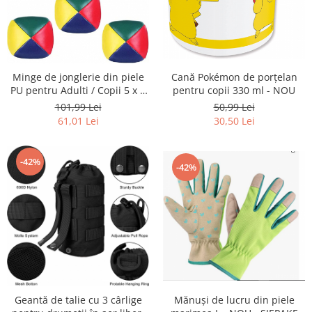
Minge de jonglerie din piele
Cană Pokémon de porțelan
PU pentru Adulti / Copii 5 x 5
pentru copii 330 ml - NOU
cm - NOU
101,99 Lei
50,99 Lei
61,01 Lei
30,50 Lei
-42%
-42%
Mănuși de lucru din piele
Geantă de talie cu 3 cârlige