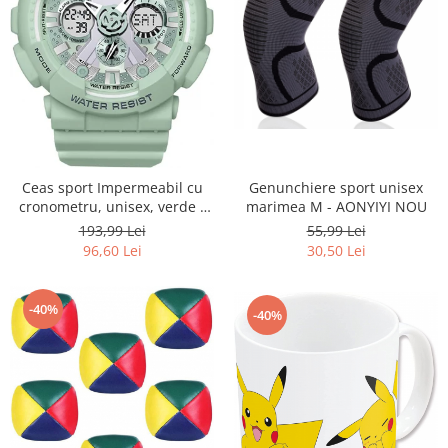
Ceas sport Impermeabil cu
Genunchiere sport unisex
cronometru, unisex, verde -
marimea M - AONYIYI NOU
RESIGILAT
193,99 Lei
55,99 Lei
96,60 Lei
30,50 Lei
-40%
-40%