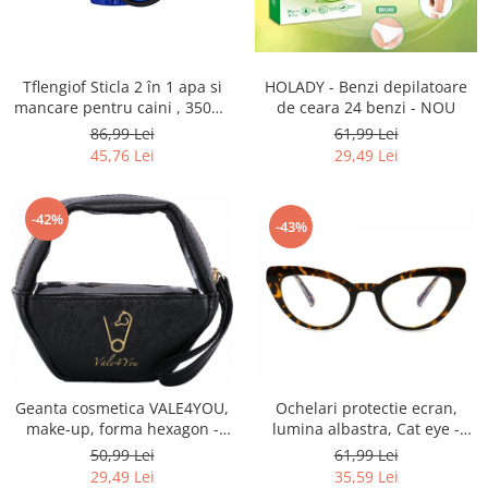
Fiare de calcat si masini de cusut
Ingrijire Locuinta
Purificatoare de aer
Tflengiof Sticla 2 în 1 apa si
HOLADY - Benzi depilatoare
Fashion
mancare pentru caini , 350ml
de ceara 24 benzi - NOU
apa/ 250ml mancare -
86,99 Lei
61,99 Lei
Bijuterii
Albastru NOU
45,76 Lei
29,49 Lei
Ceasuri barbatesti
Ceasuri dama
Cutii, curele si accesorii ceasuri
-42%
-43%
Genti si accesorii barbati
Genti si accesorii femei
Imbracaminte barbati
Imbracaminte femei
Imbracaminte si Incaltaminte copii
Incaltaminte barbati
Geanta cosmetica VALE4YOU,
Ochelari protectie ecran,
Incaltaminte femei
make-up, forma hexagon -
lumina albastra, Cat eye -
Ochelari de soare
NOU
SUNGAIT NOU
50,99 Lei
61,99 Lei
Ochelari de vedere
29,49 Lei
35,59 Lei