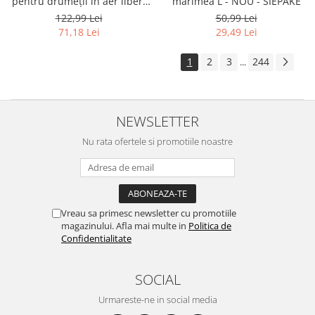
marimea L - NOU - SIEPAKE
pentru drumeții în aer liber,
vânătoare, camping,
50,99 Lei
122,99 Lei
antrenament - RESIGILAT -
29,49 Lei
71,18 Lei
EEEKit
1
2
3
244
...
NEWSLETTER
Nu rata ofertele si promotiile noastre
Vreau sa primesc newsletter cu promotiile
magazinului. Afla mai multe in
Politica de
Confidentialitate
SOCIAL
Urmareste-ne in social media