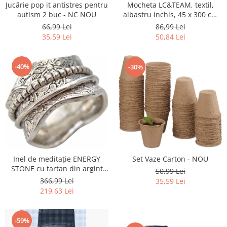
Retelistica & Supraveghere
Mocheta LC&TEAM, textil,
Jucărie pop it antistres pentru
Servere, Componente & UPS
albastru inchis, 45 x 300 cm
autism 2 buc - NC NOU
NOU
86,99 Lei
66,99 Lei
Telecomenzi garaj
50,84 Lei
35,59 Lei
Sport & Activitati in aer liber
Accesorii antrenament
-40%
-30%
Accesorii Fitness
Accesorii sportive
Articole Voiaj
Camping
Ciclism
Sporturi acvatice
Sporturi de interior
Inel de meditație ENERGY
Set Vaze Carton - NOU
TV, Audio & Foto
STONE cu tartan din argint
50,99 Lei
Aparate Foto & Accesorii
sterling - NOU
366,99 Lei
35,59 Lei
Audio HI-FI & Profesionale
219,63 Lei
Camere video si sport
Drone si Accesorii
-59%