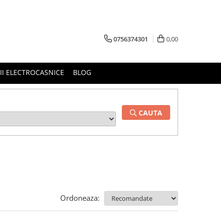
0756374301
0,00
RII ELECTROCASNICE
BLOG
CAUTA
Ordoneaza: