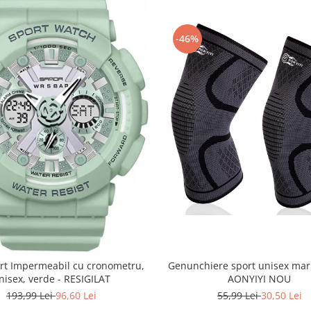
-46%
Genunchiere sport unisex mar
rt Impermeabil cu cronometru,
AONYIYI NOU
nisex, verde - RESIGILAT
55,99 Lei
30,50 Lei
193,99 Lei
96,60 Lei