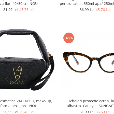
cu flori 40x50 cm NOU
pentru caini , 350ml apa/ 250
- Albastru NOU
81,99 Lei
45,76 Lei
86,99 Lei
45,76 Lei
-43%
cosmetica VALE4YOU, make-up,
Ochelari protectie ecran, 
forma hexagon - NOU
albastra, Cat eye - SUNGA
50,99 Lei
29,49 Lei
61,99 Lei
35,59 Lei