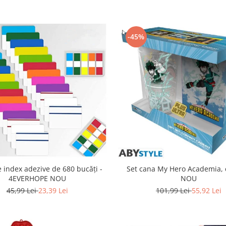
-45%
 index adezive de 680 bucăți -
Set cana My Hero Academia, 
4EVERHOPE NOU
NOU
45,99 Lei
23,39 Lei
101,99 Lei
55,92 Lei