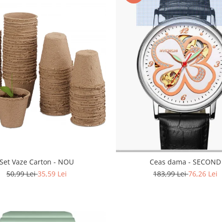
Set Vaze Carton - NOU
Ceas dama - SECOND
50,99 Lei
35,59 Lei
183,99 Lei
76,26 Lei