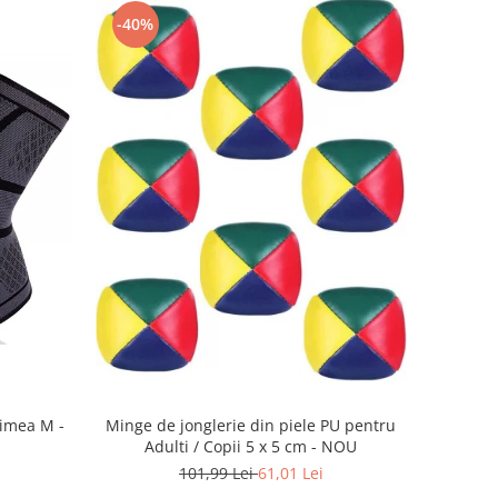
-40%
imea M -
Minge de jonglerie din piele PU pentru
Adulti / Copii 5 x 5 cm - NOU
101,99 Lei
61,01 Lei