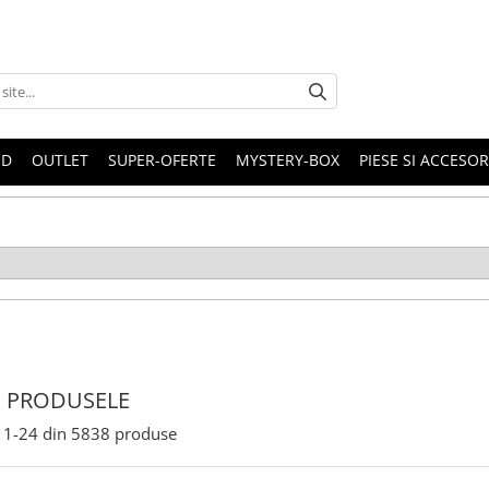
ND
OUTLET
SUPER-OFERTE
MYSTERY-BOX
PIESE SI ACCESO
 PRODUSELE
1-
24
din
5838
produse