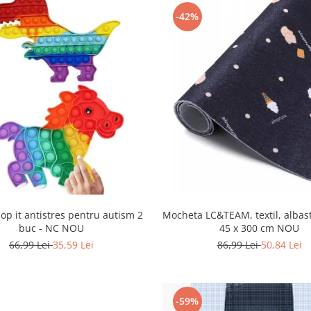
-42%
Mocheta LC&TEAM, textil, albast
pop it antistres pentru autism 2
45 x 300 cm NOU
buc - NC NOU
86,99 Lei
50,84 Lei
66,99 Lei
35,59 Lei
-59%