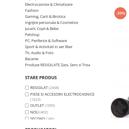
Curatenie si intretinere
Electrocasnice & Climatizare
Decoratiuni
Fashion
-39%
Gaming, Carti & Birotica
Gradinarit
Ingrijire personala & Cosmetice
Hobby-uri creative
Jucarii, Copii & Bebe
Iluminat & Electrice
Petshop
Jaluzele
PC, Periferice & Software
Sport & Activitati in aer liber
Kit-uri automatizari porti si usi
garaj
TV, Audio & Foto
Bacanie
Mobila dormitor
Produse RESIGILATE Zass, Sero si Trisa
Mobila gradina & terasa
Mobila Living & Dining
STARE PRODUS
Organizare si depozitare
RESIGILAT
(2468)
Rafturi
PIESE SI ACCESORII ELECTROCASNICE
Sanitare
(1623)
Scule electrice si unelte
OUTLET
(1095)
NOU
(402)
Silicon, spume si solutii tehnice
SECOND
(246)
Sisteme Incalzire
Textile si covoare