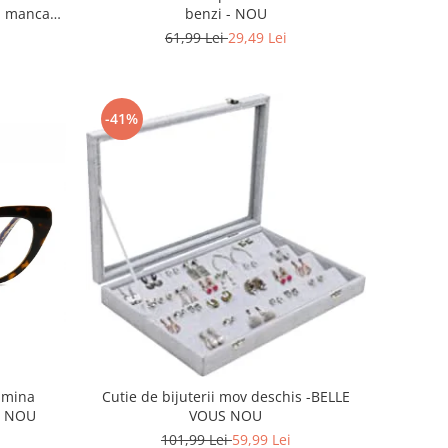
benzi - NOU
ml mancare
61,99 Lei
29,49 Lei
-41%
lumina
Cutie de bijuterii mov deschis -BELLE
IT NOU
VOUS NOU
101,99 Lei
59,99 Lei