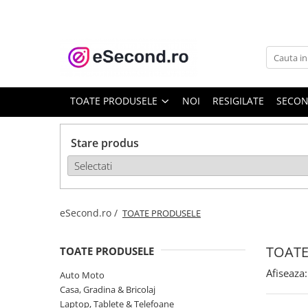
TOATE PRODUSELE
Auto Moto
Accesorii Auto
TOATE PRODUSELE
NOI
RESIGILATE
SECO
Anvelope & Jante
Covorase auto
Stare produs
Echipamente pentru Atelier
Electronice Auto
Intretinere & Cosmetica auto
Moto
eSecond.ro /
TOATE PRODUSELE
Reparatii si echipamente auto
Trotinete electrice
TOATE
TOATE PRODUSELE
Casa, Gradina & Bricolaj
Afiseaza:
Auto Moto
Accesorii usi
Casa, Gradina & Bricolaj
Bucatarie & Servire
Laptop, Tablete & Telefoane