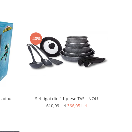
-40%
Set tigai din 11 piese TVS - NOU
cadou -
610,99 Lei
366,05 Lei