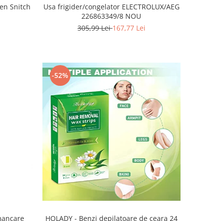
den Snitch
Usa frigider/congelator ELECTROLUX/AEG
226863349/8 NOU
305,99 Lei
167,77 Lei
-52%
HOLADY - Benzi depilatoare de ceara 24
 mancare