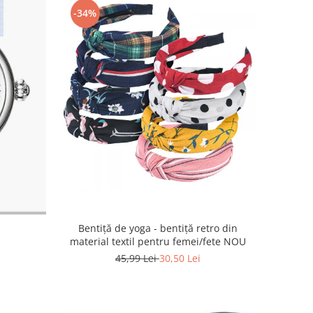
-34%
Bentiță de yoga - bentiță retro din
material textil pentru femei/fete NOU
45,99 Lei
30,50 Lei