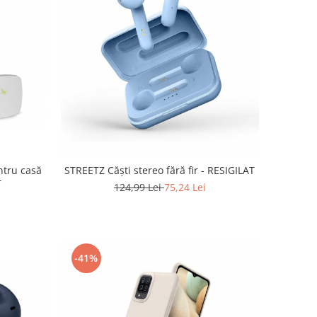
ntru casă
STREETZ Căști stereo fără fir - RESIGILAT
T
124,99 Lei
75,24 Lei
-41%