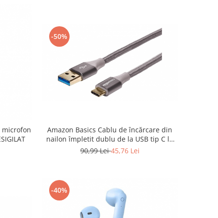
-50%
Amazon Basics Cablu de încărcare din
h, microfon
nailon împletit dublu de la USB tip C la
RESIGILAT
tip A 3.1 - RESIGILAT
90,99 Lei
45,76 Lei
-40%