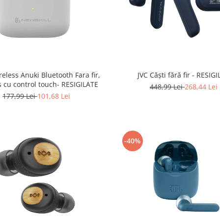
reless Anuki Bluetooth Fara fir,
JVC Căști fără fir - RESIG
 cu control touch- RESIGILATE
448,99 Lei
268,44 Lei
177,99 Lei
101,68 Lei
-40%