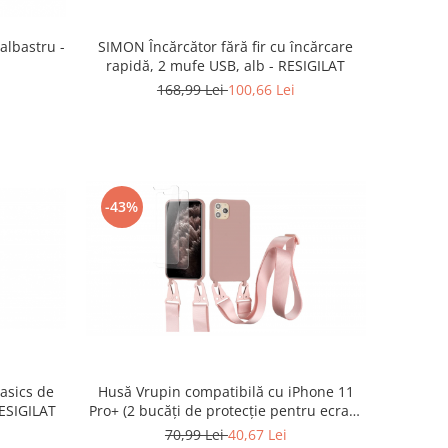
 albastru -
SIMON Încărcător fără fir cu încărcare
rapidă, 2 mufe USB, alb - RESIGILAT
168,99 Lei
100,66 Lei
-43%
asics de
Husă Vrupin compatibilă cu iPhone 11
RESIGILAT
Pro+ (2 bucăți de protecție pentru ecran)
- RESIGILAT
70,99 Lei
40,67 Lei