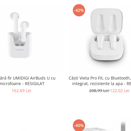
-42%
fără fir UMIDIGI AirBuds U cu
Căști Vieta Pro Fit, cu Bluetoot
microfoane - RESIGILAT
integrat, rezistente la apa - 
162,69 Lei
208,99 Lei
122,02 Lei
-40%