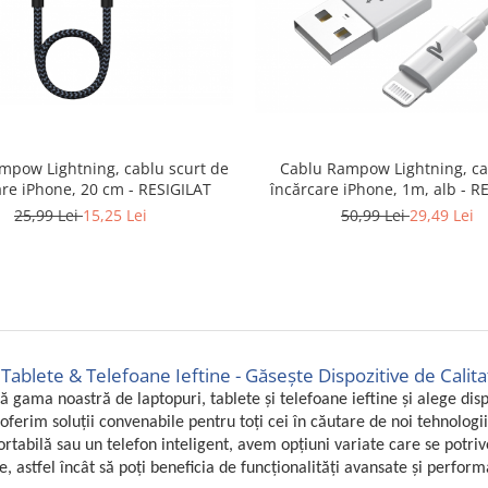
Cablu Rampow Lightning, ca
mpow Lightning, cablu scurt de
încărcare iPhone, 1m, alb - R
are iPhone, 20 cm - RESIGILAT
50,99 Lei
29,49 Lei
25,99 Lei
15,25 Lei
Tablete & Telefoane Ieftine - Găsește Dispozitive de Calitat
 gama noastră de laptopuri, tablete și telefoane ieftine și alege dispo
oferim soluții convenabile pentru toți cei în căutare de noi tehnologi
ortabilă sau un telefon inteligent, avem opțiuni variate care se potri
ve, astfel încât să poți beneficia de funcționalități avansate și perfor