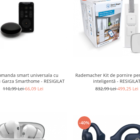
omanda smart universala cu
Rademacher Kit de pornire pe
infraroșu Garza Smarthome - RESIGILAT
inteligentă - RESIGILA
110,99 Lei
66,09 Lei
832,99 Lei
499,25 Lei
-40%