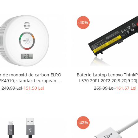
-40%
or de monoxid de carbon ELRO
Baterie Laptop Lenovo Think
PK4910, standard european
L570 20F1 20F2 20J8 20J9 20
N50291, alb - RESIGILAT
4500mAh - RESIGILAT
249,99 Lei
151,50 Lei
269,99 Lei
161,67 Lei
-42%