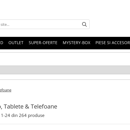
ND
OUTLET
SUPER-OFERTE
MYSTERY-BOX
PIESE SI ACCESO
lefoane
, Tablete & Telefoane
1-
24
din
264
produse