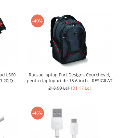
-40%
Pad L560
Rucsac laptop Port Designs Courchevel,
JR 20JQ
pentru laptopuri de 15.6 inch - RESIGILAT
218,99 Lei
131,17 Lei
-46%