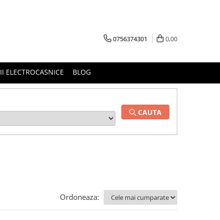
0756374301
0,00
RII ELECTROCASNICE
BLOG
CAUTA
Ordoneaza: