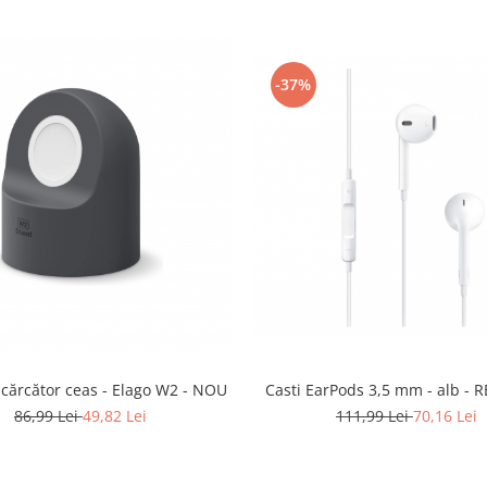
-37%
Casti EarPods 3,5 mm - alb - 
ncărcător ceas - Elago W2 - NOU
111,99 Lei
70,16 Lei
86,99 Lei
49,82 Lei