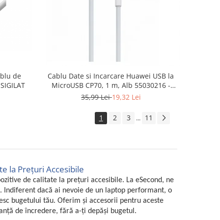
blu de
Cablu Date si Incarcare Huawei USB la
ESIGILAT
MicroUSB CP70, 1 m, Alb 55030216 -
SECOND
35,99 Lei
19,32 Lei
1
2
3
11
...
e la Prețuri Accesibile
zitive de calitate la prețuri accesibile. La eSecond, ne
i. Indiferent dacă ai nevoie de un laptop performant, o
vesc bugetului tău. Oferim și accesorii pentru aceste
manță de încredere, fără a-ți depăși bugetul.