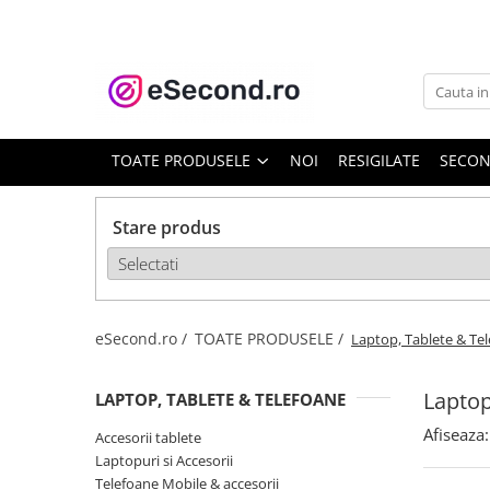
TOATE PRODUSELE
Auto Moto
Accesorii Auto
TOATE PRODUSELE
NOI
RESIGILATE
SECO
Anvelope & Jante
Covorase auto
Stare produs
Echipamente pentru Atelier
Electronice Auto
Intretinere & Cosmetica auto
Moto
eSecond.ro /
TOATE PRODUSELE /
Laptop, Tablete & Te
Reparatii si echipamente auto
Trotinete electrice
Laptop
LAPTOP, TABLETE & TELEFOANE
Casa, Gradina & Bricolaj
Afiseaza:
Accesorii tablete
Accesorii usi
Laptopuri si Accesorii
Bucatarie & Servire
Telefoane Mobile & accesorii