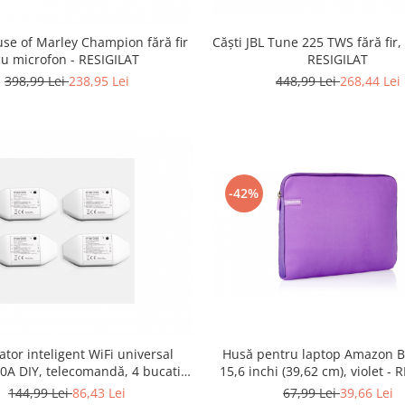
Căști JBL Tune 225 TWS fără fir,
use of Marley Champion fără fir
RESIGILAT
cu microfon - RESIGILAT
448,99 Lei
268,44 Lei
398,99 Lei
238,95 Lei
-42%
Husă pentru laptop Amazon B
tor inteligent WiFi universal
15,6 inchi (39,62 cm), violet - 
0A DIY, telecomandă, 4 bucati -
RESIGILAT
67,99 Lei
39,66 Lei
144,99 Lei
86,43 Lei