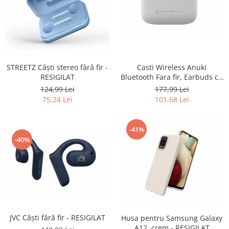
Gaming, Carti & Birotica
Birotica & Papetarie
Console, Jocuri & Accesorii
Ingrijire personala & Cosmetice
Accesorii aparate de ras electrice
STREETZ Căști stereo fără fir -
Casti Wireless Anuki
RESIGILAT
Bluetooth Fara fir, Earbuds cu
Accesorii aparate hair styling
control touch- RESIGILATE
124,99 Lei
177,99 Lei
Aparate & Accesorii ingrijire
75,24 Lei
101,68 Lei
personala
Aparate cosmetice
Articole Sanatate si Wellness
-41%
-40%
Consumabile sanitare
Cosmetice si produse ingrijire
personala
Igiena dentara
Jucarii, Copii & Bebe
Camera copilului
JVC Căști fără fir - RESIGILAT
Husa pentru Samsung Galaxy
Hrana bebelusi
A12, crem - RESIGILAT