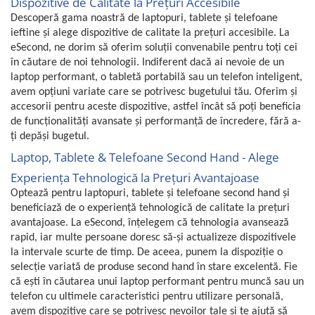
Dispozitive de Calitate la Prețuri Accesibile
Descoperă gama noastră de laptopuri, tablete și telefoane
ieftine și alege dispozitive de calitate la prețuri accesibile. La
eSecond, ne dorim să oferim soluții convenabile pentru toți cei
în căutare de noi tehnologii. Indiferent dacă ai nevoie de un
laptop performant, o tabletă portabilă sau un telefon inteligent,
avem opțiuni variate care se potrivesc bugetului tău. Oferim și
accesorii pentru aceste dispozitive, astfel încât să poți beneficia
de funcționalități avansate și performanță de încredere, fără a-
ți depăși bugetul.
Laptop, Tablete & Telefoane Second Hand - Alege
Experiența Tehnologică la Prețuri Avantajoase
Optează pentru laptopuri, tablete și telefoane second hand și
beneficiază de o experiență tehnologică de calitate la prețuri
avantajoase. La eSecond, înțelegem că tehnologia avansează
rapid, iar multe persoane doresc să-și actualizeze dispozitivele
la intervale scurte de timp.
De aceea, punem la dispoziție o
selecție variată de produse second hand în stare excelentă. Fie
că ești în căutarea unui laptop performant pentru muncă sau un
telefon cu ultimele caracteristici pentru utilizare personală,
avem dispozitive care se potrivesc nevoilor tale și te ajută să