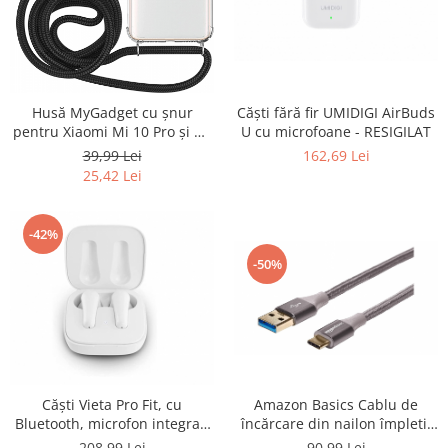
Uscatoare rufe
Utilaje si materiale de constructii
Laptop, Tablete & Telefoane
Accesorii tablete
Căști fără fir UMIDIGI AirBuds
Husă MyGadget cu șnur
Laptopuri si Accesorii
U cu microfoane - RESIGILAT
pentru Xiaomi Mi 10 Pro și Mi
10 4G - NOU
162,69 Lei
39,99 Lei
Telefoane Mobile & accesorii
25,42 Lei
Wearable & Gadgeturi
Electrocasnice & Climatizare
-42%
Accesorii si piese masini spalat
rufe si uscatoare
-50%
Accesorii si piese masini spalat
vase
Aparate Frigorifice
Aparate Racire Aer
Aragaze si cuptoare cu microunde
Amazon Basics Cablu de
Căști Vieta Pro Fit, cu
Climatizare & sisteme de incalzire
încărcare din nailon împletit
Bluetooth, microfon integrat,
Electrocasnice pentru Bucatarie
dublu de la USB tip C la tip A
rezistente la apa - RESIGILAT
90,99 Lei
208,99 Lei