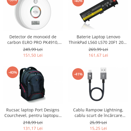
-40%
Home Cinema & Audio
Playere, Boxe & Casti
Telescoape & Optica
Televizoare & accesorii
Bacanie
Detector de monoxid de
Baterie Laptop Lenovo
Ambalaje cadouri
carbon ELRO PRO PK4910,
ThinkPad L560 L570 20F1 20F2
standard european EN50291,
20J8 20J9 20JR 20JQ 4500mAh -
Cadouri
249,99 Lei
269,99 Lei
alb - RESIGILAT
RESIGILAT
151,50 Lei
161,67 Lei
Curatenie si intretinere
-40%
-41%
Rucsac laptop Port Designs
Cablu Rampow Lightning,
Courchevel, pentru laptopuri
cablu scurt de încărcare
de 15.6 inch - RESIGILAT
iPhone, 20 cm - RESIGILAT
218,99 Lei
25,99 Lei
131,17 Lei
15,25 Lei