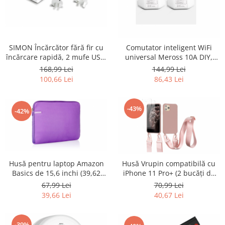
Retelistica & Supraveghere
Servere, Componente & UPS
Telecomenzi garaj
Sport & Activitati in aer liber
SIMON Încărcător fără fir cu
Comutator inteligent WiFi
Accesorii antrenament
încărcare rapidă, 2 mufe USB,
universal Meross 10A DIY,
alb - RESIGILAT
telecomandă, 4 bucati -
Accesorii Fitness
168,99 Lei
144,99 Lei
RESIGILAT
100,66 Lei
86,43 Lei
Accesorii sportive
Articole Voiaj
Camping
-43%
-42%
Ciclism
Sporturi acvatice
Sporturi de interior
TV, Audio & Foto
Husă pentru laptop Amazon
Husă Vrupin compatibilă cu
Basics de 15,6 inchi (39,62
iPhone 11 Pro+ (2 bucăți de
Aparate Foto & Accesorii
cm), violet - RESIGILAT
protecție pentru ecran) -
67,99 Lei
70,99 Lei
Audio HI-FI & Profesionale
RESIGILAT
39,66 Lei
40,67 Lei
Camere video si sport
Drone si Accesorii
-39%