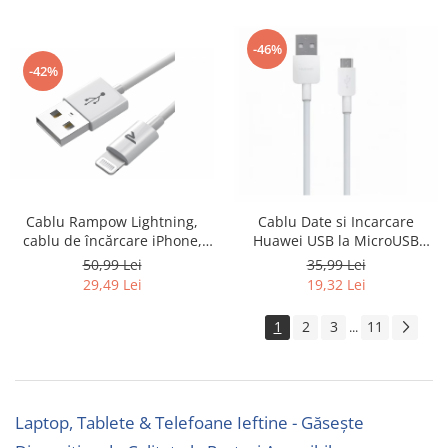
-46%
-42%
Cablu Rampow Lightning,
Cablu Date si Incarcare
cablu de încărcare iPhone,
Huawei USB la MicroUSB
1m, alb - RESIGILAT
CP70, 1 m, Alb 55030216 -
50,99 Lei
35,99 Lei
SECOND
29,49 Lei
19,32 Lei
1
2
3
11
...
Laptop, Tablete & Telefoane Ieftine - Găsește