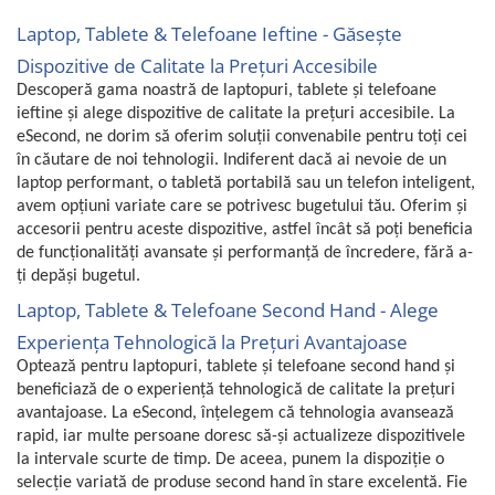
Laptop, Tablete & Telefoane Ieftine - Găsește
Dispozitive de Calitate la Prețuri Accesibile
Descoperă gama noastră de laptopuri, tablete și telefoane
ieftine și alege dispozitive de calitate la prețuri accesibile. La
eSecond, ne dorim să oferim soluții convenabile pentru toți cei
în căutare de noi tehnologii. Indiferent dacă ai nevoie de un
laptop performant, o tabletă portabilă sau un telefon inteligent,
avem opțiuni variate care se potrivesc bugetului tău. Oferim și
accesorii pentru aceste dispozitive, astfel încât să poți beneficia
de funcționalități avansate și performanță de încredere, fără a-
ți depăși bugetul.
Laptop, Tablete & Telefoane Second Hand - Alege
Experiența Tehnologică la Prețuri Avantajoase
Optează pentru laptopuri, tablete și telefoane second hand și
beneficiază de o experiență tehnologică de calitate la prețuri
avantajoase. La eSecond, înțelegem că tehnologia avansează
rapid, iar multe persoane doresc să-și actualizeze dispozitivele
la intervale scurte de timp.
De aceea, punem la dispoziție o
selecție variată de produse second hand în stare excelentă. Fie