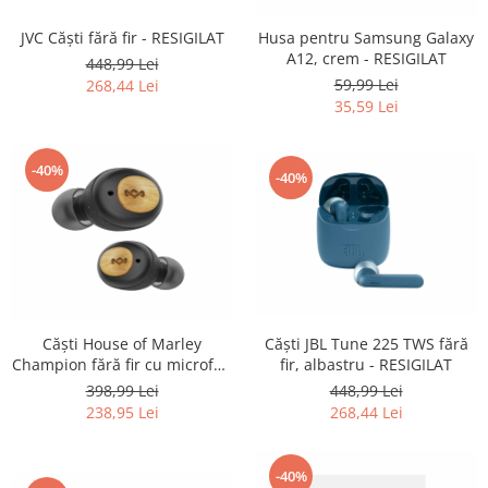
Igiena si ingrijire
JVC Căști fără fir - RESIGILAT
Husa pentru Samsung Galaxy
Jucarii si Jocuri
A12, crem - RESIGILAT
448,99 Lei
Maternitate
59,99 Lei
268,44 Lei
Petshop
35,59 Lei
Accesorii animale de companie
Acvaristica
-40%
-40%
Castroane si adapatori animale
Igiena animale de companie
Mobila si transport animale de
companie
Zgarzi, lese si hamuri
PC, Periferice & Software
Căști House of Marley
Căști JBL Tune 225 TWS fără
Componente PC
Champion fără fir cu microfon
fir, albastru - RESIGILAT
Desktop PC & Monitoare
- RESIGILAT
398,99 Lei
448,99 Lei
Imprimante, Scanere &
238,95 Lei
268,44 Lei
Consumabile
Periferice PC
-40%