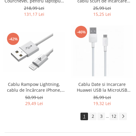
Courchevel, pentru laptopuri
cablu scurt de încărcare
de 15.6 inch - RESIGILAT
iPhone, 20 cm - RESIGILAT
218,99 Lei
25,99 Lei
131,17 Lei
15,25 Lei
-46%
-42%
Cablu Rampow Lightning,
Cablu Date si Incarcare
cablu de încărcare iPhone,
Huawei USB la MicroUSB
1m, alb - RESIGILAT
CP70, 1 m, Alb 55030216 -
50,99 Lei
35,99 Lei
SECOND
29,49 Lei
19,32 Lei
1
2
3
12
...