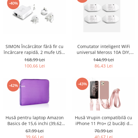
Retelistica & Supraveghere
-40%
Servere, Componente & UPS
Telecomenzi garaj
Sport & Activitati in aer liber
Accesorii antrenament
Accesorii Fitness
SIMON Încărcător fără fir cu
Comutator inteligent WiFi
Accesorii sportive
încărcare rapidă, 2 mufe USB,
universal Meross 10A DIY,
Articole Voiaj
alb - RESIGILAT
telecomandă, 4 bucati -
168,99 Lei
144,99 Lei
RESIGILAT
100,66 Lei
86,43 Lei
Camping
Ciclism
Sporturi acvatice
-43%
-42%
Sporturi de interior
TV, Audio & Foto
Aparate Foto & Accesorii
Audio HI-FI & Profesionale
Husă pentru laptop Amazon
Husă Vrupin compatibilă cu
Basics de 15,6 inchi (39,62
iPhone 11 Pro+ (2 bucăți de
Camere video si sport
cm), violet - RESIGILAT
protecție pentru ecran) -
67,99 Lei
70,99 Lei
Drone si Accesorii
RESIGILAT
39,66 Lei
40,67 Lei