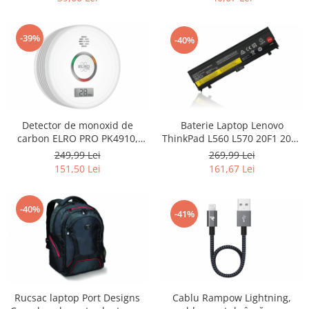
Home Cinema & Audio
Playere, Boxe & Casti
-39%
Telescoape & Optica
-40%
Televizoare & accesorii
Bacanie
Ambalaje cadouri
Cadouri
Detector de monoxid de
Baterie Laptop Lenovo
Curatenie si intretinere
carbon ELRO PRO PK4910,
ThinkPad L560 L570 20F1 20F2
standard european EN50291,
20J8 20J9 20JR 20JQ 4500mAh -
249,99 Lei
269,99 Lei
alb - RESIGILAT
RESIGILAT
151,50 Lei
161,67 Lei
-40%
-41%
Rucsac laptop Port Designs
Cablu Rampow Lightning,