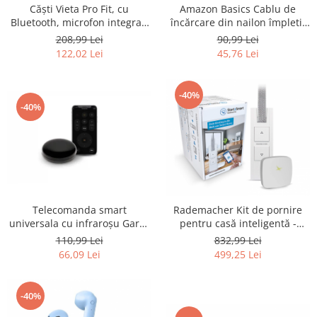
Amazon Basics Cablu de
Căști Vieta Pro Fit, cu
Fiare de calcat si masini de cusut
încărcare din nailon împletit
Bluetooth, microfon integrat,
Ingrijire Locuinta
dublu de la USB tip C la tip A
rezistente la apa - RESIGILAT
90,99 Lei
208,99 Lei
Purificatoare de aer
3.1 - RESIGILAT
45,76 Lei
122,02 Lei
Fashion
Bijuterii
-40%
Ceasuri barbatesti
-40%
Ceasuri dama
Cutii, curele si accesorii ceasuri
Genti si accesorii barbati
Genti si accesorii femei
Imbracaminte barbati
Telecomanda smart
Rademacher Kit de pornire
Imbracaminte femei
universala cu infraroșu Garza
pentru casă inteligentă -
Imbracaminte si Incaltaminte copii
Smarthome - RESIGILAT
RESIGILAT
110,99 Lei
832,99 Lei
Incaltaminte barbati
66,09 Lei
499,25 Lei
Incaltaminte femei
Ochelari de soare
-40%
Ochelari de vedere