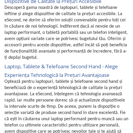
Dispozitive de Calitate la Prețuri Accesibile
Descoperă gama noastră de laptopuri, tablete și telefoane
ieftine și alege dispozitive de calitate la prețuri accesibile. La
eSecond, ne dorim să oferim soluții convenabile pentru toți cei
în căutare de noi tehnologii. Indiferent dacă ai nevoie de un
laptop performant, o tabletă portabilă sau un telefon inteligent,
avem opțiuni variate care se potrivesc bugetului tău. Oferim și
accesorii pentru aceste dispozitive, astfel încât să poți beneficia
de funcționalități avansate și performanță de încredere, fără a-
ți depăși bugetul.
Laptop, Tablete & Telefoane Second Hand - Alege
Experiența Tehnologică la Prețuri Avantajoase
Optează pentru laptopuri, tablete și telefoane second hand și
beneficiază de o experiență tehnologică de calitate la prețuri
avantajoase. La eSecond, înțelegem că tehnologia avansează
rapid, iar multe persoane doresc să-și actualizeze dispozitivele
la intervale scurte de timp.
De aceea, punem la dispoziție o
selecție variată de produse second hand în stare excelentă. Fie
că ești în căutarea unui laptop performant pentru muncă sau un
telefon cu ultimele caracteristici pentru utilizare personală,
avem dispozitive care se potrivesc nevoilor tale și te ajută să