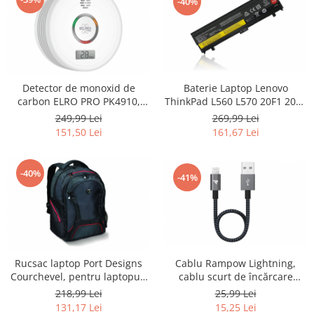
-40%
Home Cinema & Audio
Playere, Boxe & Casti
Telescoape & Optica
Televizoare & accesorii
Bacanie
Detector de monoxid de
Baterie Laptop Lenovo
Ambalaje cadouri
carbon ELRO PRO PK4910,
ThinkPad L560 L570 20F1 20F2
standard european EN50291,
20J8 20J9 20JR 20JQ 4500mAh -
Cadouri
249,99 Lei
269,99 Lei
alb - RESIGILAT
RESIGILAT
151,50 Lei
161,67 Lei
Curatenie si intretinere
-40%
-41%
Rucsac laptop Port Designs
Cablu Rampow Lightning,
Courchevel, pentru laptopuri
cablu scurt de încărcare
de 15.6 inch - RESIGILAT
iPhone, 20 cm - RESIGILAT
218,99 Lei
25,99 Lei
131,17 Lei
15,25 Lei