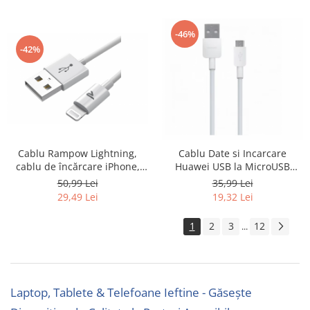
-46%
-42%
Cablu Rampow Lightning,
Cablu Date si Incarcare
cablu de încărcare iPhone,
Huawei USB la MicroUSB
1m, alb - RESIGILAT
CP70, 1 m, Alb 55030216 -
50,99 Lei
35,99 Lei
SECOND
29,49 Lei
19,32 Lei
1
2
3
12
...
Laptop, Tablete & Telefoane Ieftine - Găsește