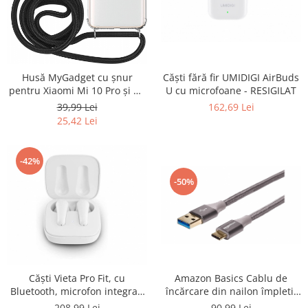
Uscatoare rufe
Utilaje si materiale de constructii
Laptop, Tablete & Telefoane
Accesorii tablete
Căști fără fir UMIDIGI AirBuds
Husă MyGadget cu șnur
Laptopuri si Accesorii
U cu microfoane - RESIGILAT
pentru Xiaomi Mi 10 Pro și Mi
10 4G - NOU
162,69 Lei
39,99 Lei
Telefoane Mobile & accesorii
25,42 Lei
Wearable & Gadgeturi
Electrocasnice & Climatizare
-42%
Accesorii si piese masini spalat
rufe si uscatoare
-50%
Accesorii si piese masini spalat
vase
Aparate Frigorifice
Aparate Racire Aer
Aragaze si cuptoare cu microunde
Amazon Basics Cablu de
Căști Vieta Pro Fit, cu
Climatizare & sisteme de incalzire
încărcare din nailon împletit
Bluetooth, microfon integrat,
Electrocasnice pentru Bucatarie
dublu de la USB tip C la tip A
rezistente la apa - RESIGILAT
90,99 Lei
208,99 Lei