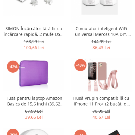
Retelistica & Supraveghere
Servere, Componente & UPS
Telecomenzi garaj
Sport & Activitati in aer liber
SIMON Încărcător fără fir cu
Comutator inteligent WiFi
Accesorii antrenament
încărcare rapidă, 2 mufe USB,
universal Meross 10A DIY,
alb - RESIGILAT
telecomandă, 4 bucati -
Accesorii Fitness
168,99 Lei
144,99 Lei
RESIGILAT
100,66 Lei
86,43 Lei
Accesorii sportive
Articole Voiaj
Camping
-43%
-42%
Ciclism
Sporturi acvatice
Sporturi de interior
TV, Audio & Foto
Husă pentru laptop Amazon
Husă Vrupin compatibilă cu
Basics de 15,6 inchi (39,62
iPhone 11 Pro+ (2 bucăți de
Aparate Foto & Accesorii
cm), violet - RESIGILAT
protecție pentru ecran) -
67,99 Lei
70,99 Lei
Audio HI-FI & Profesionale
RESIGILAT
39,66 Lei
40,67 Lei
Camere video si sport
Drone si Accesorii
-39%