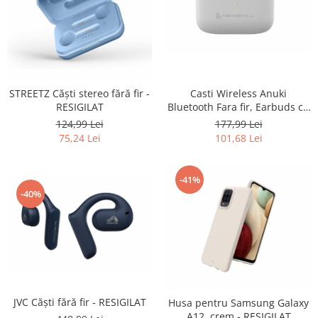
Gaming, Carti & Birotica
Birotica & Papetarie
Console, Jocuri & Accesorii
Ingrijire personala & Cosmetice
Accesorii aparate de ras electrice
STREETZ Căști stereo fără fir -
Casti Wireless Anuki
RESIGILAT
Bluetooth Fara fir, Earbuds cu
Accesorii aparate hair styling
control touch- RESIGILATE
124,99 Lei
177,99 Lei
Aparate & Accesorii ingrijire
75,24 Lei
101,68 Lei
personala
Aparate cosmetice
Articole Sanatate si Wellness
-41%
-40%
Consumabile sanitare
Cosmetice si produse ingrijire
personala
Igiena dentara
Jucarii, Copii & Bebe
Camera copilului
JVC Căști fără fir - RESIGILAT
Husa pentru Samsung Galaxy
Hrana bebelusi
A12, crem - RESIGILAT