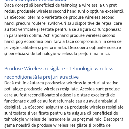
Fiare de calcat si masini de cusut
Dacă dorești să beneficiezi de tehnologia wireless la un preț
Ingrijire Locuinta
redus, produsele wireless second hand sunt o opțiune excelentă.
La eSecond, oferim o varietate de produse wireless second
Purificatoare de aer
hand, precum routere, switch-uri sau dispozitive de rețea, care
Fashion
au fost verificate și testate pentru a se asigura că funcționează
Bijuterii
în parametri optimi. Achiziționând produse wireless second
hand, poți economisi bani fără a face compromisuri în ceea ce
Ceasuri barbatesti
privește calitatea și performanța. Descoperă opțiunile noastre
Ceasuri dama
și beneficiază de tehnologie wireless la prețuri mai mici.
Cutii, curele si accesorii ceasuri
Genti si accesorii barbati
Produse Wireless resigilate - Tehnologie wireless
Genti si accesorii femei
recondiționată la prețuri atractive
Imbracaminte barbati
Dacă ești în căutarea produselor wireless la prețuri atractive,
Imbracaminte femei
poți alege produsele wireless resigilate. Acestea sunt produse
Imbracaminte si Incaltaminte copii
care au fost recondiționate și aduse la o stare excelentă de
funcționare după ce au fost returnate sau au avut ambalajul
Incaltaminte barbati
desigilat. La eSecond, asigurăm că produsele wireless resigilate
Incaltaminte femei
sunt testate și verificate pentru a te asigura că beneficiezi de
Ochelari de soare
tehnologie wireless de încredere la un preț mai mic. Descoperă
Ochelari de vedere
gama noastră de produse wireless resigilate și profită de