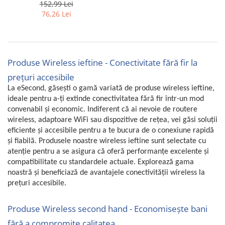
300 Mbit/s, baza DECT -
152,99 Lei
SECOND
Uscatoare rufe
76,26 Lei
Utilaje si materiale de constructii
Laptop, Tablete & Telefoane
Accesorii tablete
Produse Wireless ieftine - Conectivitate fără fir la
Laptopuri si Accesorii
prețuri accesibile
Telefoane Mobile & accesorii
La eSecond, găsești o gamă variată de produse wireless ieftine,
Wearable & Gadgeturi
ideale pentru a-ți extinde conectivitatea fără fir într-un mod
Electrocasnice & Climatizare
convenabil și economic. Indiferent că ai nevoie de routere
Accesorii si piese masini spalat
wireless, adaptoare WiFi sau dispozitive de rețea, vei găsi soluții
rufe si uscatoare
eficiente și accesibile pentru a te bucura de o conexiune rapidă
și fiabilă. Produsele noastre wireless ieftine sunt selectate cu
Accesorii si piese masini spalat
atenție pentru a se asigura că oferă performanțe excelente și
vase
compatibilitate cu standardele actuale. Explorează gama
Aparate Frigorifice
noastră și beneficiază de avantajele conectivității wireless la
Aparate Racire Aer
prețuri accesibile.
Aragaze si cuptoare cu microunde
Climatizare & sisteme de incalzire
Produse Wireless second hand - Economisește bani
Electrocasnice pentru Bucatarie
fără a compromite calitatea