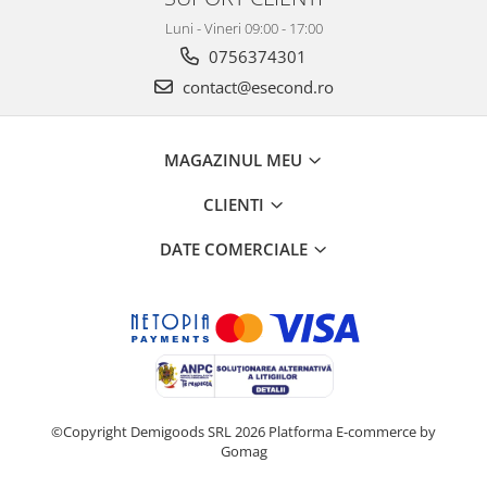
Igiena si ingrijire
Luni - Vineri 09:00 - 17:00
Jucarii si Jocuri
0756374301
Maternitate
contact@esecond.ro
Petshop
Accesorii animale de companie
Acvaristica
MAGAZINUL MEU
Castroane si adapatori animale
CLIENTI
Igiena animale de companie
Mobila si transport animale de
DATE COMERCIALE
companie
Zgarzi, lese si hamuri
PC, Periferice & Software
Componente PC
Desktop PC & Monitoare
Imprimante, Scanere &
©Copyright Demigoods SRL 2026
Platforma E-commerce by
Consumabile
Gomag
Periferice PC