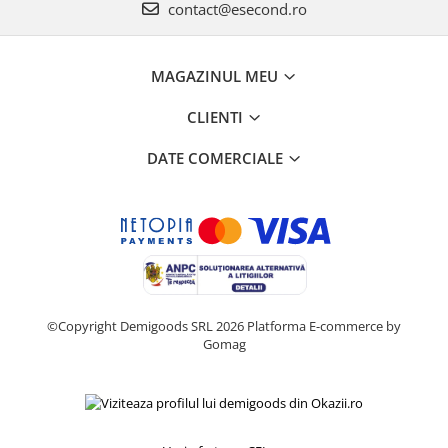
Retelistica & Supraveghere
contact@esecond.ro
Servere, Componente & UPS
Telecomenzi garaj
MAGAZINUL MEU
Sport & Activitati in aer liber
Accesorii antrenament
CLIENTI
Accesorii Fitness
DATE COMERCIALE
Accesorii sportive
Articole Voiaj
Camping
Ciclism
Sporturi acvatice
Sporturi de interior
TV, Audio & Foto
©Copyright Demigoods SRL 2026
Platforma E-commerce by
Gomag
Aparate Foto & Accesorii
Audio HI-FI & Profesionale
Camere video si sport
Drone si Accesorii