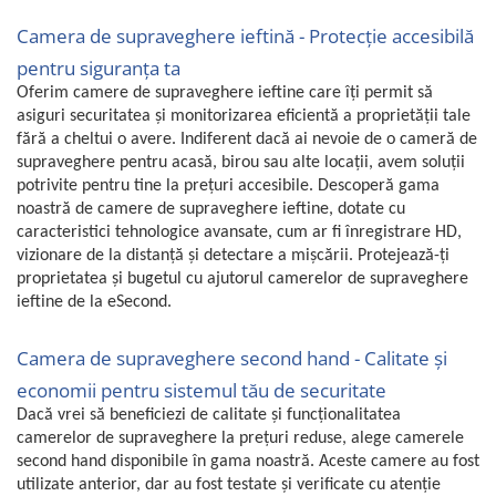
Fiare de calcat si masini de cusut
Camera de supraveghere ieftină - Protecție accesibilă
Ingrijire Locuinta
pentru siguranța ta
Purificatoare de aer
Oferim camere de supraveghere ieftine care îți permit să
Fashion
asiguri securitatea și monitorizarea eficientă a proprietății tale
Bijuterii
fără a cheltui o avere. Indiferent dacă ai nevoie de o cameră de
Ceasuri barbatesti
supraveghere pentru acasă, birou sau alte locații, avem soluții
potrivite pentru tine la prețuri accesibile. Descoperă gama
Ceasuri dama
noastră de camere de supraveghere ieftine, dotate cu
Cutii, curele si accesorii ceasuri
caracteristici tehnologice avansate, cum ar fi înregistrare HD,
Genti si accesorii barbati
vizionare de la distanță și detectare a mișcării. Protejează-ți
Genti si accesorii femei
proprietatea și bugetul cu ajutorul camerelor de supraveghere
ieftine de la eSecond.
Imbracaminte barbati
Imbracaminte femei
Camera de supraveghere second hand - Calitate și
Imbracaminte si Incaltaminte copii
economii pentru sistemul tău de securitate
Incaltaminte barbati
Dacă vrei să beneficiezi de calitate și funcționalitatea
Incaltaminte femei
camerelor de supraveghere la prețuri reduse, alege camerele
Ochelari de soare
second hand disponibile în gama noastră. Aceste camere au fost
Ochelari de vedere
utilizate anterior, dar au fost testate și verificate cu atenție