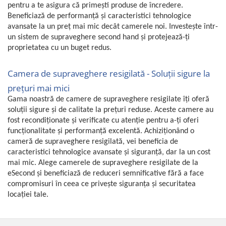
pentru a te asigura că primești produse de încredere.
Gaming, Carti & Birotica
Beneficiază de performanță și caracteristici tehnologice
Birotica & Papetarie
avansate la un preț mai mic decât camerele noi. Investește într-
Console, Jocuri & Accesorii
un sistem de supraveghere second hand și protejează-ți
Ingrijire personala & Cosmetice
proprietatea cu un buget redus.
Accesorii aparate de ras electrice
Camera de supraveghere resigilată - Soluții sigure la
Accesorii aparate hair styling
prețuri mai mici
Aparate & Accesorii ingrijire
Gama noastră de camere de supraveghere resigilate îți oferă
personala
soluții sigure și de calitate la prețuri reduse. Aceste camere au
Aparate cosmetice
fost recondiționate și verificate cu atenție pentru a-ți oferi
Articole Sanatate si Wellness
funcționalitate și performanță excelentă. Achiziționând o
Consumabile sanitare
cameră de supraveghere resigilată, vei beneficia de
Cosmetice si produse ingrijire
caracteristici tehnologice avansate și siguranță, dar la un cost
personala
mai mic. Alege camerele de supraveghere resigilate de la
eSecond și beneficiază de reduceri semnificative fără a face
Igiena dentara
compromisuri în ceea ce privește siguranța și securitatea
Jucarii, Copii & Bebe
locației tale.
Camera copilului
Hrana bebelusi