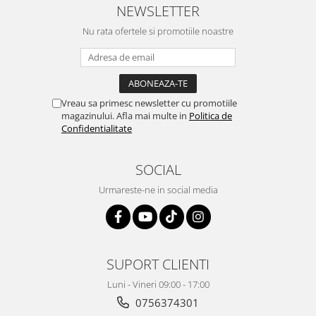
Igiena si ingrijire
NEWSLETTER
Jucarii si Jocuri
Nu rata ofertele si promotiile noastre
Maternitate
Petshop
Accesorii animale de companie
Acvaristica
Vreau sa primesc newsletter cu promotiile
magazinului. Afla mai multe in
Politica de
Castroane si adapatori animale
Confidentialitate
Igiena animale de companie
Mobila si transport animale de
SOCIAL
companie
Zgarzi, lese si hamuri
Urmareste-ne in social media
PC, Periferice & Software
Componente PC
Desktop PC & Monitoare
SUPORT CLIENTI
Imprimante, Scanere &
Consumabile
Luni - Vineri 09:00 - 17:00
Periferice PC
0756374301