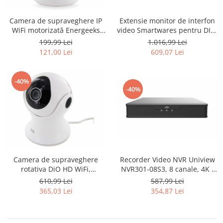
Uscatoare rufe
Camera de supraveghere IP
Extensie monitor de interfon
Utilaje si materiale de constructii
WiFi motorizată Energeeks
video Smartwares pentru DIC-
Laptop, Tablete & Telefoane
Sentinel 1080p - RESIGILAT
22212 și DIC-22222, 720p HD,
199,99 Lei
1.016,99 Lei
17.8 cm - RESIGILAT
121,00 Lei
609,07 Lei
Accesorii tablete
Laptopuri si Accesorii
Telefoane Mobile & accesorii
-40%
-40%
Wearable & Gadgeturi
Electrocasnice & Climatizare
Accesorii si piese masini spalat
rufe si uscatoare
Accesorii si piese masini spalat
vase
Camera de supraveghere
Recorder Video NVR Uniview
Aparate Frigorifice
rotativa DiO HD WiFi,
NVR301-08S3, 8 canale, 4K -
Aparate Racire Aer
1280x1080p - RESIGILAT
RESIGILAT
610,99 Lei
587,99 Lei
365,03 Lei
354,87 Lei
Aragaze si cuptoare cu microunde
Climatizare & sisteme de incalzire
Electrocasnice pentru Bucatarie