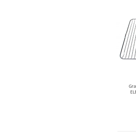
Home Cinema & Audio
Playere, Boxe & Casti
Telescoape & Optica
Televizoare & accesorii
Bacanie
Ambalaje cadouri
Cadouri
Curatenie si intretinere
Gra
EL