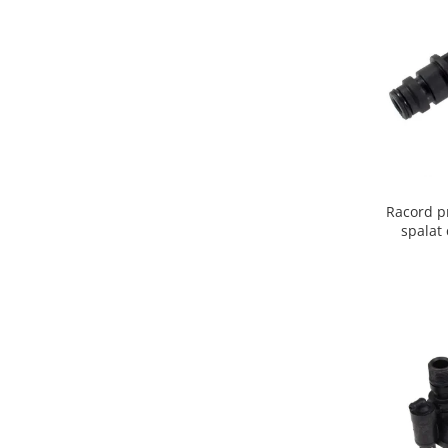
Gaming, Carti & Birotica
Birotica & Papetarie
Console, Jocuri & Accesorii
Ingrijire personala & Cosmetice
Accesorii aparate de ras electrice
Accesorii aparate hair styling
Aparate & Accesorii ingrijire
personala
Racord p
Aparate cosmetice
spalat
Articole Sanatate si Wellness
Consumabile sanitare
Cosmetice si produse ingrijire
personala
Igiena dentara
Jucarii, Copii & Bebe
Camera copilului
Hrana bebelusi