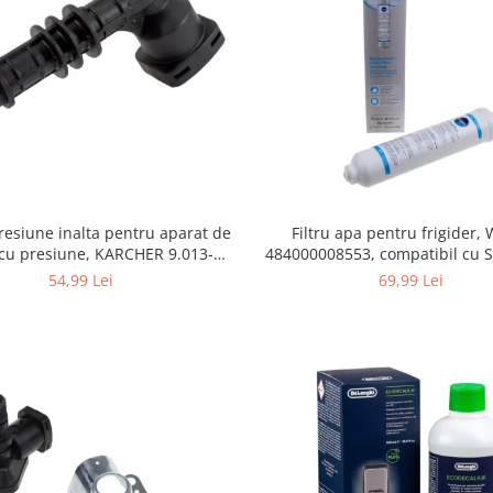
Filtru apa pentru frigider
resiune inalta pentru aparat de
484000008553, compatibil cu 
 cu presiune, KARCHER 9.013-
AEG, Bosch, LG, Zanussi, G
355.0, K4/K5
69,99 Lei
54,99 Lei