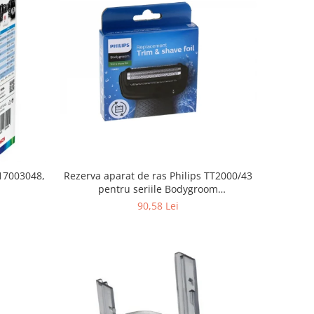
Rezerva aparat de ras Philips TT2000/43
 17003048,
pentru seriile Bodygroom
3000/5000/7000 si Click&Style
90,58 Lei