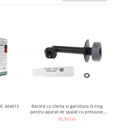
Racord cu clema si garnitura O-ring
TIC 604015
pentru aparat de spalat cu presiune,
KARCHER 4.064-047.0, K2, K3, K4
95,99 Lei