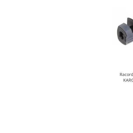
Fiare de calcat si masini de cusut
Ingrijire Locuinta
Purificatoare de aer
Fashion
Bijuterii
Ceasuri barbatesti
Ceasuri dama
Cutii, curele si accesorii ceasuri
Genti si accesorii barbati
Racord
Genti si accesorii femei
KARC
Imbracaminte barbati
Imbracaminte femei
Imbracaminte si Incaltaminte copii
Incaltaminte barbati
Incaltaminte femei
Ochelari de soare
Ochelari de vedere