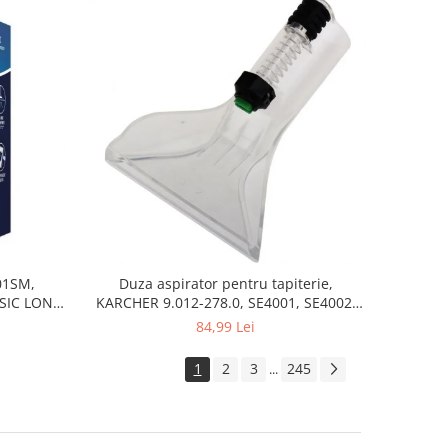
201SM,
Duza aspirator pentru tapiterie,
SSIC LONG
KARCHER 9.012-278.0, SE4001, SE4002,
SE5100 si SE6100
84,99 Lei
1
2
3
245
...