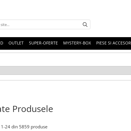
ND
OUTLET
SUPER-OFERTE
MYSTERY-BOX
PIESE SI ACCESO
te Produsele
1-
24
din
5859
produse