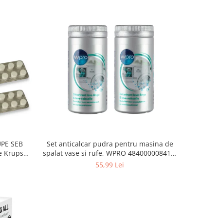
Set anticalcar pudra pentru masina de
UPE SEB
spalat vase si rufe, WPRO 484000008416,
e Krups
2 x 250g
55,99 Lei