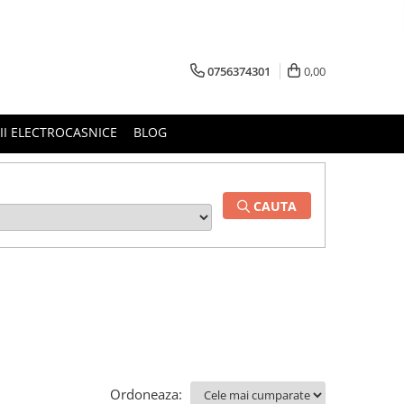
0756374301
0,00
RII ELECTROCASNICE
BLOG
CAUTA
Ordoneaza: