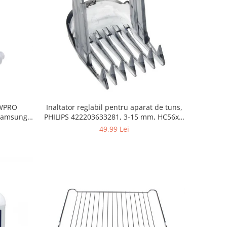
, WPRO
Inaltator reglabil pentru aparat de tuns,
Samsung,
PHILIPS 422203633281, 3-15 mm, HC56xx,
orenje
HC76xx
49,99 Lei