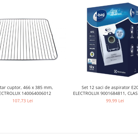
tar cuptor, 466 x 385 mm,
Set 12 saci de aspirator E
ECTROLUX 140064006012
ELECTROLUX 9001684811, CLA
PERFORMANCE
107,73 Lei
99,99 Lei