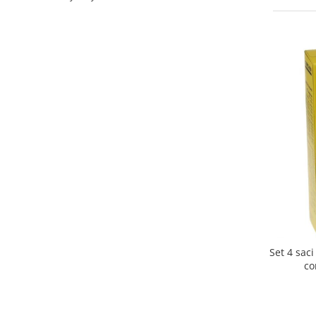
Curatenie si intretinere
Decoratiuni
Gradinarit
Hobby-uri creative
Iluminat & Electrice
Jaluzele
Kit-uri automatizari porti si usi
garaj
Mobila dormitor
Mobila gradina & terasa
Mobila Living & Dining
Organizare si depozitare
Rafturi
Sanitare
Set 4 sac
Scule electrice si unelte
co
Silicon, spume si solutii tehnice
Sisteme Incalzire
Textile si covoare