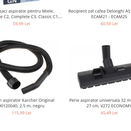
 saci aspirator pentru Miele,
Recipient zat cafea Delonghi A
e C2, Complete C3, Classic C1,
ECAM21 - ECAM25
S5, S2, compatibil 12281680
59,99 Lei
60,59 Lei
Perie aspirator universala 32 
n aspirator Karcher Original
27 cm, V272 ECONOM
90120040, 2.5 m, negru
45,49 Lei
115,99 Lei