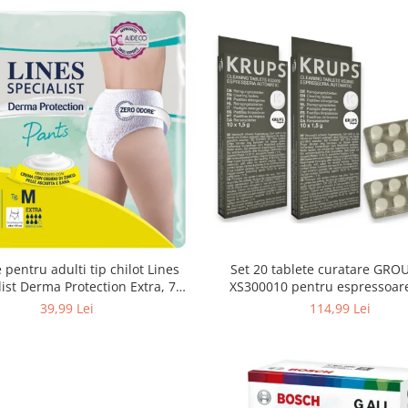
 pentru adulti tip chilot Lines
Set 20 tablete curatare GRO
list Derma Protection Extra, 7
XS300010 pentru espressoar
turi, marimea M, 14 bucati
(2x10 tablete)
39,99 Lei
114,99 Lei