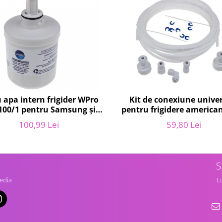
Kit de conexiune unive
u apa intern frigider WPro
pentru frigidere america
00/1 pentru Samsung și
diam 6.35mm
Maytag, DA2900003A
59,80 Lei
100,99 Lei
S
edia
Lu