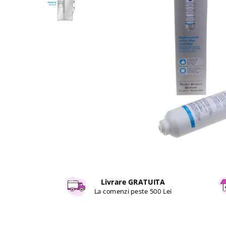
Curatenie si intretinere
Decoratiuni
Gradinarit
Hobby-uri creative
Iluminat & Electrice
Jaluzele
Kit-uri automatizari porti si usi
garaj
Mobila dormitor
Mobila gradina & terasa
Mobila Living & Dining
Organizare si depozitare
Rafturi
Sanitare
Livrare GRATUITA
Scule electrice si unelte
La comenzi peste 500 Lei
Silicon, spume si solutii tehnice
Sisteme Incalzire
Textile si covoare