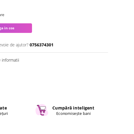
are
a in cos
evoie de ajutor?
0756374301
informatii
cate
Cumpără inteligent
ețuri
Economisește bani