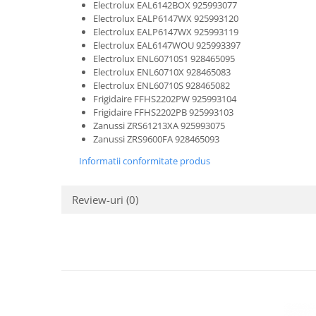
Electrolux EAL6142BOX 925993077
Gaming, Carti & Birotica
Electrolux EALP6147WX 925993120
Birotica & Papetarie
Electrolux EALP6147WX 925993119
Electrolux EAL6147WOU 925993397
Console, Jocuri & Accesorii
Electrolux ENL60710S1 928465095
Ingrijire personala & Cosmetice
Electrolux ENL60710X 928465083
Electrolux ENL60710S 928465082
Accesorii aparate de ras electrice
Frigidaire FFHS2202PW 925993104
Accesorii aparate hair styling
Frigidaire FFHS2202PB 925993103
Aparate & Accesorii ingrijire
Zanussi ZRS61213XA 925993075
Zanussi ZRS9600FA 928465093
personala
Aparate cosmetice
Informatii conformitate produs
Articole Sanatate si Wellness
Consumabile sanitare
Review-uri
(0)
Cosmetice si produse ingrijire
personala
Igiena dentara
Jucarii, Copii & Bebe
Camera copilului
Hrana bebelusi