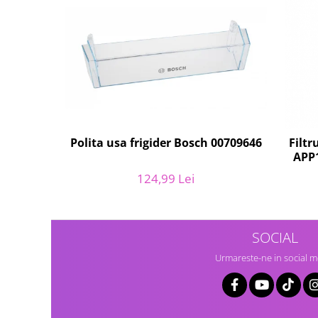
Igiena si ingrijire
Jucarii si Jocuri
Maternitate
Petshop
Accesorii animale de companie
Acvaristica
Castroane si adapatori animale
Igiena animale de companie
Polita usa frigider Bosch 00709646
Filtr
APP1
Mobila si transport animale de
companie
124,99 Lei
Zgarzi, lese si hamuri
PC, Periferice & Software
Componente PC
SOCIAL
Desktop PC & Monitoare
Urmareste-ne in social m
Imprimante, Scanere &
Consumabile
Periferice PC