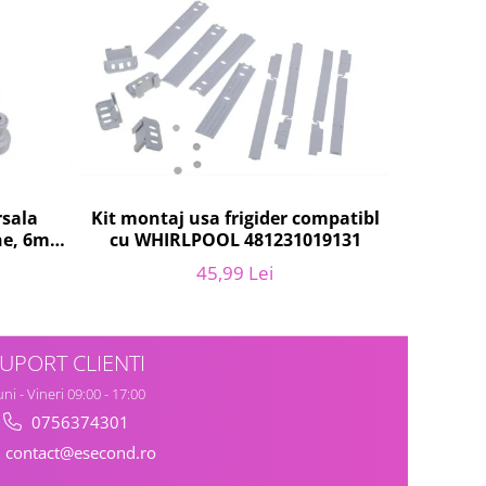
rsala
Kit montaj usa frigider compatibl
Set 2 fil
ne, 6m,
cu WHIRLPOOL 481231019131
frigorif
45,99 Lei
UPORT CLIENTI
ni - Vineri 09:00 - 17:00
0756374301
contact@esecond.ro