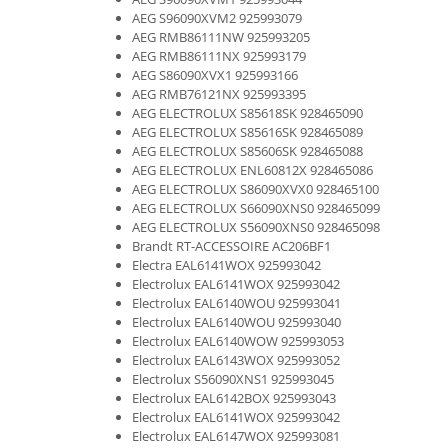
Fiare de calcat si masini de cusut
AEG S96090XVM2 925993079
AEG RMB86111NW 925993205
Ingrijire Locuinta
AEG RMB86111NX 925993179
Purificatoare de aer
AEG S86090XVX1 925993166
Fashion
AEG RMB76121NX 925993395
AEG ELECTROLUX S85618SK 928465090
Bijuterii
AEG ELECTROLUX S85616SK 928465089
Ceasuri barbatesti
AEG ELECTROLUX S85606SK 928465088
AEG ELECTROLUX ENL60812X 928465086
Ceasuri dama
AEG ELECTROLUX S86090XVX0 928465100
Cutii, curele si accesorii ceasuri
AEG ELECTROLUX S66090XNS0 928465099
Genti si accesorii barbati
AEG ELECTROLUX S56090XNS0 928465098
Brandt RT-ACCESSOIRE AC206BF1
Genti si accesorii femei
Electra EAL6141WOX 925993042
Imbracaminte barbati
Electrolux EAL6141WOX 925993042
Electrolux EAL6140WOU 925993041
Imbracaminte femei
Electrolux EAL6140WOU 925993040
Imbracaminte si Incaltaminte copii
Electrolux EAL6140WOW 925993053
Incaltaminte barbati
Electrolux EAL6143WOX 925993052
Electrolux S56090XNS1 925993045
Incaltaminte femei
Electrolux EAL6142BOX 925993043
Ochelari de soare
Electrolux EAL6141WOX 925993042
Ochelari de vedere
Electrolux EAL6147WOX 925993081