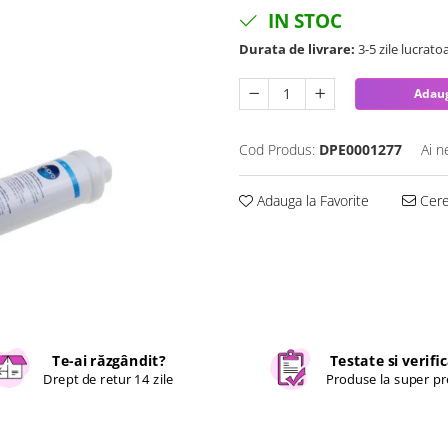
IN STOC
Durata de livrare:
3-5 zile lucrato
Adaug
Cod Produs:
DPE0001277
Ai n
Adauga la Favorite
Cere 
Te-ai răzgândit?
Testate si verifi
Drept de retur 14 zile
Produse la super pr