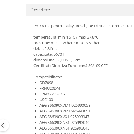
Uscatoare rufe
Descriere
Utilaje si materiale de constructii
Laptop, Tablete & Telefoane
Potrivit și pentru Balay, Bosch, De Dietrich, Gorenje, H
Accesorii tablete
temperatura: min 4,5°C / max 37,8°C
Laptopuri si Accesorii
presiune: min 1,38 bar / max. 8,61 bar
Telefoane Mobile & accesorii
debit: 2,8l/m.
capacitate: 5670 l
Wearable & Gadgeturi
dimensiune: 26,00 x 5,5 cm
Electrocasnice & Climatizare
Certificat: Directiva Europeană 89/109 CEE
Accesorii si piese masini spalat
Compatibilitate:
rufe si uscatoare
DD7098 -
Accesorii si piese masini spalat
FRNU20DAI -
vase
FRNX22D3CC -
Aparate Frigorifice
USC100 -
AEG S96090XVM1 925993058
Aparate Racire Aer
AEG S96090XVM1 925993051
Aragaze si cuptoare cu microunde
AEG S86090XVX1 925993047
Climatizare & sisteme de incalzire
AEG S66090XNS1 925993046
AEG S56090XNS1 925993045
Electrocasnice pentru Bucatarie
AEG S96090XVM1 925993044