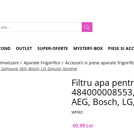
COND
OUTLET
SUPER-OFERTE
MYSTERY-BOX
PIESE SI AC
limatizare /
Aparate Frigorifice /
Accesorii si piese aparate frigorifi
u Samsung, AEG, Bosch, LG, Zanussi, Gorenje
Filtru apa pent
484000008553,
AEG, Bosch, LG
WPRO
69,99 Lei