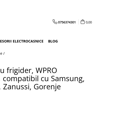
0756374301
0,00
CESORII ELECTROCASNICE
BLOG
ce /
ru frigider, WPRO
 compatibil cu Samsung,
, Zanussi, Gorenje