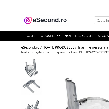
TOATE PRODUSELE
Auto Moto
Accesorii Auto
TOATE PRODUSELE
NOI
RESIGILATE
SECO
Anvelope & Jante
Covorase auto
eSecond.ro /
TOATE PRODUSELE /
Ingrijire personal
Inaltator reglabil pentru aparat de tuns, PHILIPS 42220363
Echipamente pentru Atelier
Electronice Auto
Intretinere & Cosmetica auto
Moto
Reparatii si echipamente auto
Trotinete electrice
Casa, Gradina & Bricolaj
Accesorii usi
Bucatarie & Servire