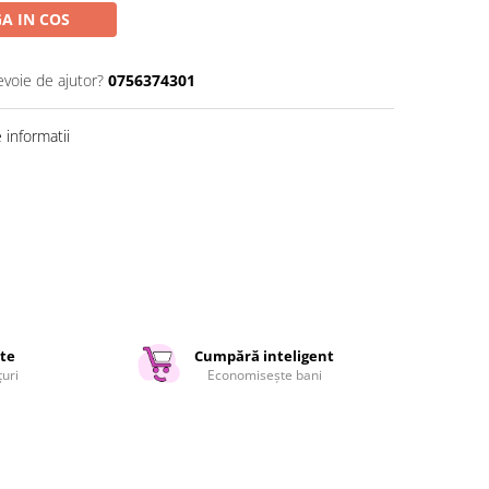
A IN COS
evoie de ajutor?
0756374301
informatii
ate
Cumpără inteligent
țuri
Economisește bani