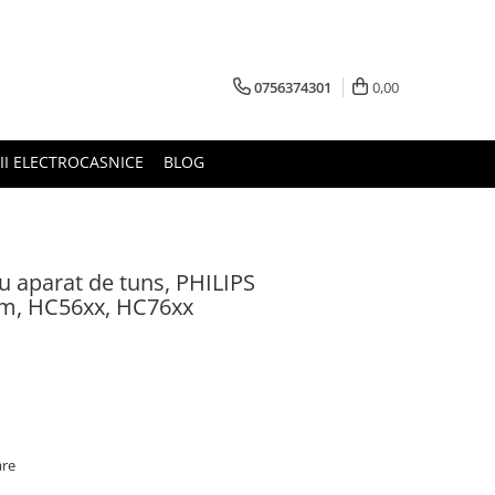
0756374301
0,00
RII ELECTROCASNICE
BLOG
ru aparat de tuns, PHILIPS
m, HC56xx, HC76xx
are