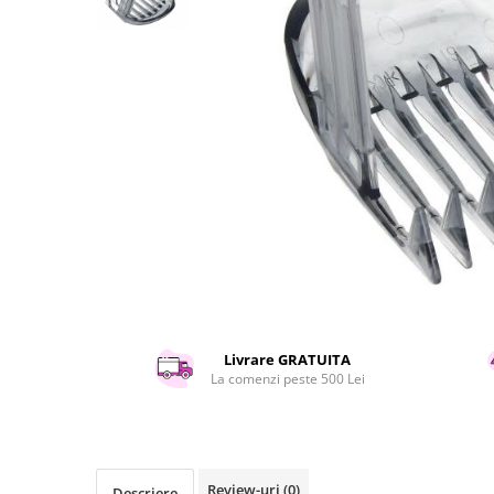
Curatenie si intretinere
Decoratiuni
Gradinarit
Hobby-uri creative
Iluminat & Electrice
Jaluzele
Kit-uri automatizari porti si usi
garaj
Mobila dormitor
Mobila gradina & terasa
Mobila Living & Dining
Organizare si depozitare
Rafturi
Livrare GRATUITA
Sanitare
La comenzi peste 500 Lei
Scule electrice si unelte
Silicon, spume si solutii tehnice
Sisteme Incalzire
Textile si covoare
Review-uri
(0)
Descriere