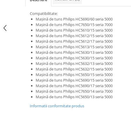
Uscatoare rufe
Compatibilitate:
Utilaje si materiale de constructii
Mașină de tuns Philips HC5690/60 seria 5000
Laptop, Tablete & Telefoane
Mașină de tuns Philips HC7650/15 seria 7000
Mașină de tuns Philips HC5610/15 seria 5000
Accesorii tablete
Mașină de tuns Philips HC5612/15 seria 5000
Laptopuri si Accesorii
Mașină de tuns Philips HC5612/17 seria 5000
Telefoane Mobile & accesorii
Mașină de tuns Philips HC5613/15 seria 5000
Mașină de tuns Philips HC5630/13 seria 5000
Wearable & Gadgeturi
Mașină de tuns Philips HC5630/15 seria 5000
Electrocasnice & Climatizare
Mașină de tuns Philips HC5632/13 seria 5000
Mașină de tuns Philips HC5632/15 seria 5000
Accesorii si piese masini spalat
Mașină de tuns Philips HC5650/15 seria 5000
rufe si uscatoare
Mașină de tuns Philips HC5690/15 seria 5000
Accesorii si piese masini spalat
Mașină de tuns Philips HC5690/17 seria 5000
vase
Mașină de tuns Philips HC7650/14 seria 7000
Mașină de tuns Philips HC5650/13 seria 5000
Aparate Frigorifice
Aparate Racire Aer
Informatii conformitate produs
Aragaze si cuptoare cu microunde
Climatizare & sisteme de incalzire
Electrocasnice pentru Bucatarie