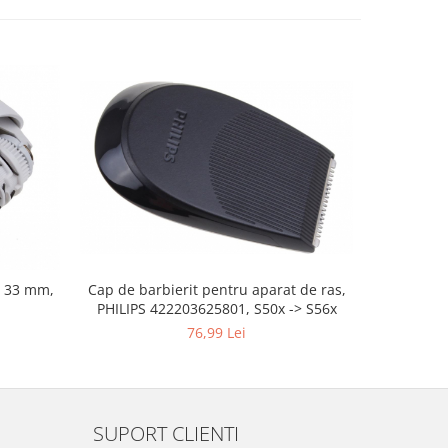
Cap de barbierit pentru aparat de ras,
Lama a
, 33 mm,
PHILIPS 422203625801, S50x -> S56x
76,99 Lei
SUPORT CLIENTI