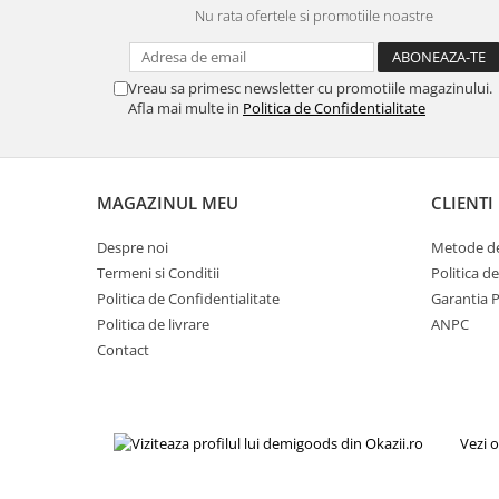
Gaming, Carti & Birotica
Nu rata ofertele si promotiile noastre
Birotica & Papetarie
Console, Jocuri & Accesorii
Vreau sa primesc newsletter cu promotiile magazinului.
Ingrijire personala & Cosmetice
Afla mai multe in
Politica de Confidentialitate
Accesorii aparate de ras electrice
Accesorii aparate hair styling
Aparate & Accesorii ingrijire
MAGAZINUL MEU
CLIENTI
personala
Despre noi
Metode de
Aparate cosmetice
Termeni si Conditii
Politica d
Articole Sanatate si Wellness
Politica de Confidentialitate
Garantia 
Consumabile sanitare
Politica de livrare
ANPC
Cosmetice si produse ingrijire
Contact
personala
Igiena dentara
Jucarii, Copii & Bebe
Vezi o
Camera copilului
Hrana bebelusi