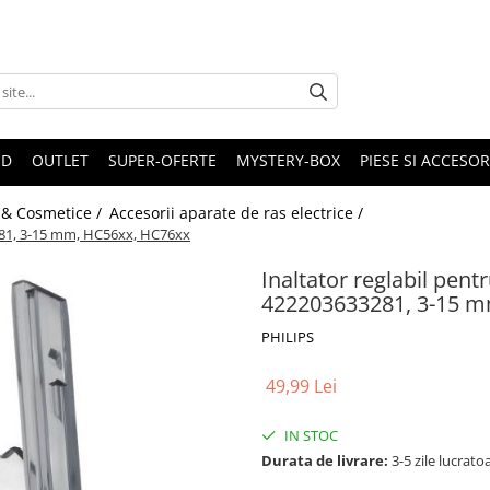
ND
OUTLET
SUPER-OFERTE
MYSTERY-BOX
PIESE SI ACCESO
a & Cosmetice /
Accesorii aparate de ras electrice /
3281, 3-15 mm, HC56xx, HC76xx
Inaltator reglabil pent
422203633281, 3-15 m
PHILIPS
49,99 Lei
IN STOC
Durata de livrare:
3-5 zile lucrato