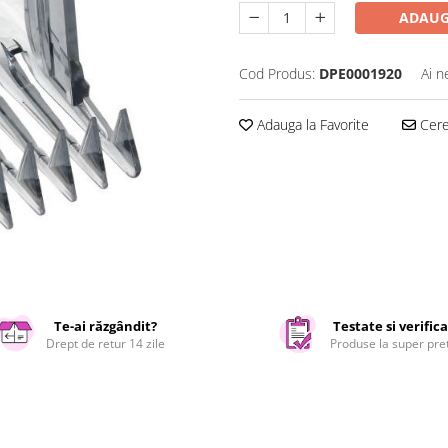
ADAUG
Cod Produs:
DPE0001920
Ai n
Adauga la Favorite
Cere 
Te-ai răzgândit?
Testate si verific
Drept de retur 14 zile
Produse la super pre