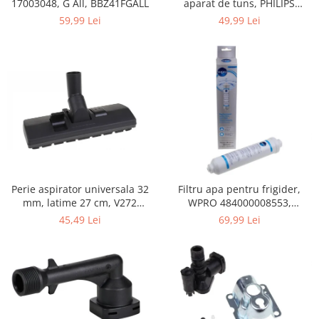
17003048, G All, BBZ41FGALL
aparat de tuns, PHILIPS
Gaming, Carti & Birotica
422203633281, 3-15 mm,
59,99 Lei
49,99 Lei
HC56xx, HC76xx
Birotica & Papetarie
Console, Jocuri & Accesorii
Ingrijire personala & Cosmetice
Accesorii aparate de ras electrice
Accesorii aparate hair styling
Aparate & Accesorii ingrijire
personala
Aparate cosmetice
Articole Sanatate si Wellness
Perie aspirator universala 32
Filtru apa pentru frigider,
Consumabile sanitare
mm, latime 27 cm, V272
WPRO 484000008553,
Cosmetice si produse ingrijire
ECONOMY
compatibil cu Samsung, AEG,
45,49 Lei
69,99 Lei
personala
Bosch, LG, Zanussi, Gorenje
Igiena dentara
Jucarii, Copii & Bebe
Camera copilului
Hrana bebelusi