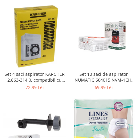
Curatenie si intretinere
Decoratiuni
Gradinarit
Hobby-uri creative
Iluminat & Electrice
Jaluzele
Kit-uri automatizari porti si usi
garaj
Mobila dormitor
Mobila gradina & terasa
Set 4 saci aspirator KARCHER
Set 10 saci de aspirator
2.863-314.0, compatibil cu
NUMATIC 604015 NVM-1CH,
Mobila Living & Dining
WD, KWD, SE
9L
72,99 Lei
69,99 Lei
Organizare si depozitare
Rafturi
Sanitare
Scule electrice si unelte
Silicon, spume si solutii tehnice
Sisteme Incalzire
Textile si covoare