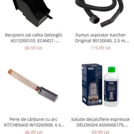
Retelistica & Supraveghere
Servere, Componente & UPS
Telecomenzi garaj
Sport & Activitati in aer liber
Accesorii antrenament
Furtun aspirator Karcher
Recipient zat cafea Delonghi
Original 90120040, 2.5 m,
AS13200103, ECAM21 -
Accesorii Fitness
negru
ECAM25
115,99 Lei
60,59 Lei
Accesorii sportive
Articole Voiaj
Camping
Ciclism
Sporturi acvatice
Sporturi de interior
TV, Audio & Foto
Aparate Foto & Accesorii
Audio HI-FI & Profesionale
Perie de cărbune cu arc
Solutie decalcifiere espressor
Camere video si sport
KITCHENAID W10260958, 6 x6
DELONGHI AS00006179,
Drone si Accesorii
x 19 mm, pentru 5KSM15
DLSC500, 500 ml
46,99 Lei
69,99 Lei