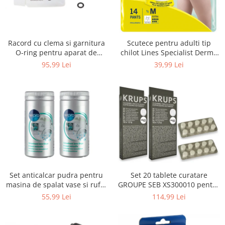
Uscatoare rufe
Utilaje si materiale de constructii
Laptop, Tablete & Telefoane
Racord cu clema si garnitura
Scutece pentru adulti tip
Accesorii tablete
O-ring pentru aparat de
chilot Lines Specialist Derma
spalat cu presiune, KARCHER
Protection Extra, 7 picaturi,
95,99 Lei
39,99 Lei
Laptopuri si Accesorii
4.064-047.0, K2, K3, K4
marimea M, 14 bucati
Telefoane Mobile & accesorii
Wearable & Gadgeturi
Electrocasnice & Climatizare
Accesorii si piese masini spalat
rufe si uscatoare
Accesorii si piese masini spalat
vase
Aparate Frigorifice
Set anticalcar pudra pentru
Set 20 tablete curatare
Aparate Racire Aer
masina de spalat vase si rufe,
GROUPE SEB XS300010 pentru
Aragaze si cuptoare cu microunde
WPRO 484000008416, 2 x 250g
espressoare Krups (2x10
55,99 Lei
114,99 Lei
tablete)
Climatizare & sisteme de incalzire
Electrocasnice pentru Bucatarie