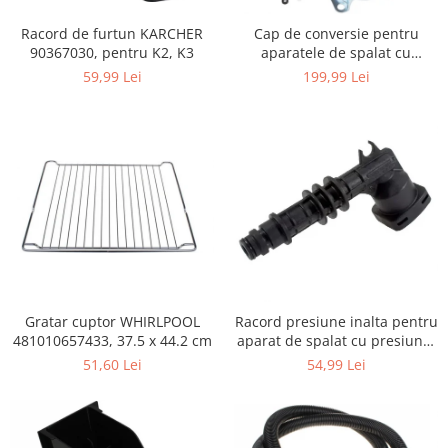
Igiena si ingrijire
Racord de furtun KARCHER
Cap de conversie pentru
Jucarii si Jocuri
90367030, pentru K2, K3
aparatele de spalat cu
Maternitate
presiune KARCHER K
59,99 Lei
199,99 Lei
Petshop
Accesorii animale de companie
Acvaristica
Castroane si adapatori animale
Igiena animale de companie
Mobila si transport animale de
companie
Zgarzi, lese si hamuri
PC, Periferice & Software
Gratar cuptor WHIRLPOOL
Racord presiune inalta pentru
Componente PC
481010657433, 37.5 x 44.2 cm
aparat de spalat cu presiune,
Desktop PC & Monitoare
KARCHER 9.013-355.0, K4/K5
51,60 Lei
54,99 Lei
Imprimante, Scanere &
Consumabile
Periferice PC