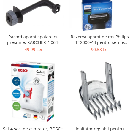
Fiare de calcat si masini de cusut
Ingrijire Locuinta
Purificatoare de aer
Fashion
Bijuterii
Racord aparat spalare cu
Rezerva aparat de ras Philips
presiune, KARCHER 4.064-
TT2000/43 pentru seriile
Ceasuri barbatesti
069.3, K4, KHD4
Bodygroom 3000/5000/7000 si
49,99 Lei
90,58 Lei
Ceasuri dama
Click&Style
Cutii, curele si accesorii ceasuri
Genti si accesorii barbati
Genti si accesorii femei
Imbracaminte barbati
Imbracaminte femei
Imbracaminte si Incaltaminte copii
Incaltaminte barbati
Incaltaminte femei
Ochelari de soare
Set 4 saci de aspirator, BOSCH
Inaltator reglabil pentru
Ochelari de vedere