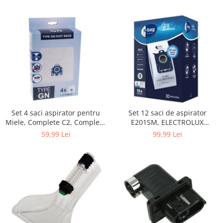
Home Cinema & Audio
Playere, Boxe & Casti
Telescoape & Optica
Televizoare & accesorii
Bacanie
Ambalaje cadouri
Cadouri
Curatenie si intretinere
Set 4 saci aspirator pentru
Set 12 saci de aspirator
Miele, Complete C2, Complete
E201SM, ELECTROLUX
C3, Classic C1, S8, S5, S2,
9001684811, CLASSIC LONG
59,99 Lei
99,99 Lei
compatibil 12281680
PERFORMANCE