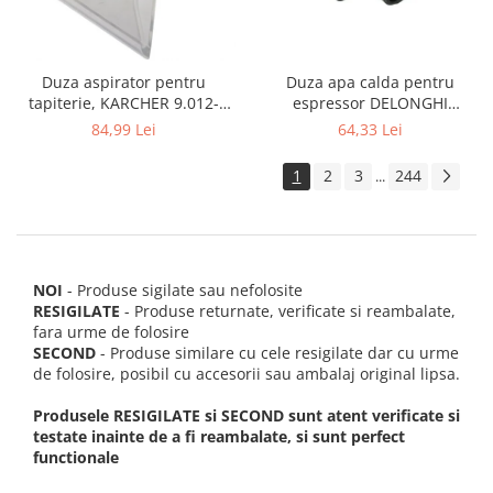
Duza apa calda pentru
Duza aspirator pentru
espressor DELONGHI
tapiterie, KARCHER 9.012-
AS00006949, ECAM22 ECAM29
278.0, SE4001, SE4002, SE5100
64,33 Lei
84,99 Lei
FEB29 ECAM3
si SE6100
1
2
3
244
...
NOI
- Produse sigilate sau nefolosite
RESIGILATE
- Produse returnate, verificate si reambalate,
fara urme de folosire
SECOND
- Produse similare cu cele resigilate dar cu urme
de folosire, posibil cu accesorii sau ambalaj original lipsa.
Produsele RESIGILATE si SECOND sunt atent verificate si
testate inainte de a fi reambalate, si sunt perfect
functionale