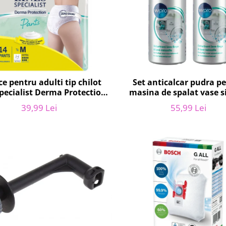
e pentru adulti tip chilot
Set anticalcar pudra p
Specialist Derma Protection
masina de spalat vase si
 7 picaturi, marimea M, 14
WPRO 484000008416, 2 x
39,99 Lei
55,99 Lei
bucati