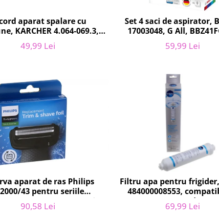
cord aparat spalare cu
Set 4 saci de aspirator,
une, KARCHER 4.064-069.3,
17003048, G All, BBZ41
K4, KHD4
49,99 Lei
59,99 Lei
rva aparat de ras Philips
Filtru apa pentru frigide
2000/43 pentru seriile
484000008553, compatib
groom 3000/5000/7000 si
Samsung, AEG, Bosch, LG, 
90,58 Lei
69,99 Lei
Click&Style
Gorenje