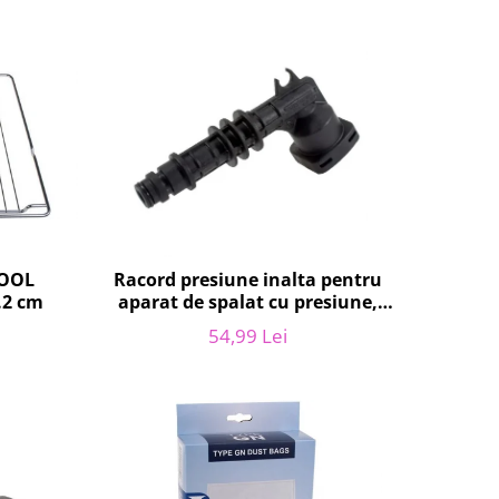
POOL
Racord presiune inalta pentru
.2 cm
aparat de spalat cu presiune,
KARCHER 9.013-355.0, K4/K5
54,99 Lei