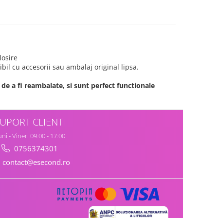
losire
bil cu accesorii sau ambalaj original lipsa.
de a fi reambalate, si sunt perfect functionale
UPORT CLIENTI
ni - Vineri 09:00 - 17:00
0756374301
contact@esecond.ro