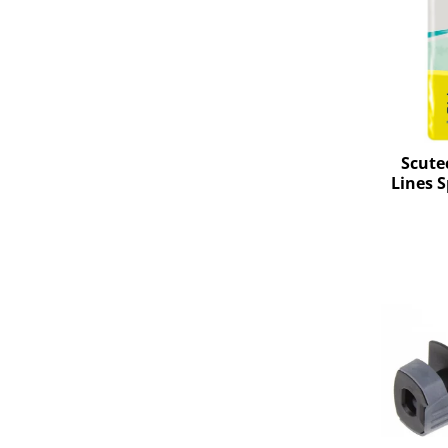
Uscatoare rufe
Utilaje si materiale de constructii
Laptop, Tablete & Telefoane
Accesorii tablete
Laptopuri si Accesorii
Telefoane Mobile & accesorii
Scutec
Lines 
Wearable & Gadgeturi
Extra,
Electrocasnice & Climatizare
Accesorii si piese masini spalat
rufe si uscatoare
Accesorii si piese masini spalat
vase
Aparate Frigorifice
Aparate Racire Aer
Aragaze si cuptoare cu microunde
Climatizare & sisteme de incalzire
Electrocasnice pentru Bucatarie