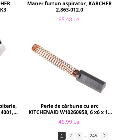
CHER
Maner furtun aspirator, KARCHER
 K3
2.863-012.0
65,48 Lei
Perie de cărbune cu arc
iterie,
KITCHENAID W10260958, 6 x6 x 19
E4001,
mm, pentru 5KSM15
100
46,99 Lei
1
2
3
245
...