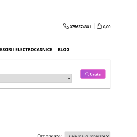
0756374301
0,00
CESORII ELECTROCASNICE
BLOG
Cauta
Ordoneaza: