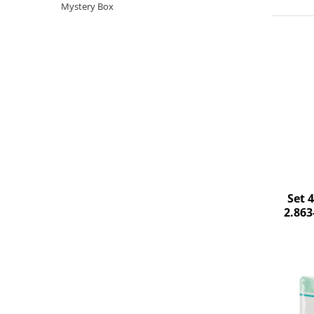
Curatenie si intretinere
Mystery Box
Decoratiuni
Gradinarit
Hobby-uri creative
Iluminat & Electrice
Jaluzele
Kit-uri automatizari porti si usi
garaj
Mobila dormitor
Mobila gradina & terasa
Mobila Living & Dining
Set 
Organizare si depozitare
2.863
Rafturi
Sanitare
Scule electrice si unelte
Silicon, spume si solutii tehnice
Sisteme Incalzire
Textile si covoare