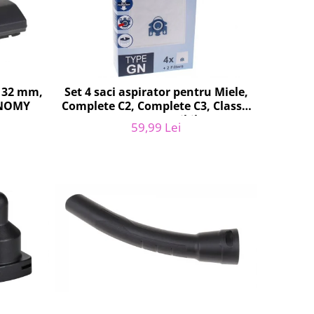
a 32 mm,
Set 4 saci aspirator pentru Miele,
ONOMY
Complete C2, Complete C3, Classic
C1, S8, S5, S2, compatibil 12281680
59,99 Lei