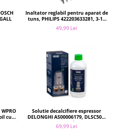
 BOSCH
Inaltator reglabil pentru aparat de
FGALL
tuns, PHILIPS 422203633281, 3-15
mm, HC56xx, HC76xx
49,99 Lei
r, WPRO
Solutie decalcifiere espressor
il cu
DELONGHI AS00006179, DLSC500,
Zanussi,
500 ml
69,99 Lei