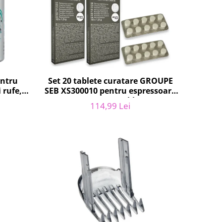
entru
Set 20 tablete curatare GROUPE
 rufe,
SEB XS300010 pentru espressoare
 250g
Krups (2x10 tablete)
114,99 Lei