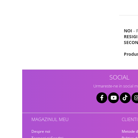
Home Cinema & Audio
Playere, Boxe & Casti
Telescoape & Optica
Televizoare & accesorii
NOI
- 
Bacanie
RESIG
SECO
Ambalaje cadouri
Cadouri
Produs
Curatenie si intretinere
SOCIAL
Urmareste-ne in social m
MAGAZINUL MEU
CLIENTI
Despre noi
Metode d