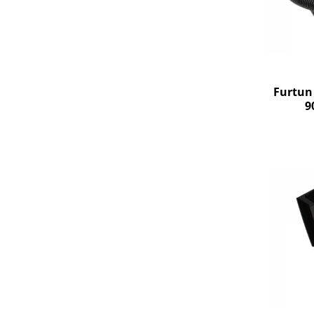
Igiena si ingrijire
Jucarii si Jocuri
Maternitate
Petshop
Accesorii animale de companie
Furtun 
Acvaristica
9
Castroane si adapatori animale
Igiena animale de companie
Mobila si transport animale de
companie
Zgarzi, lese si hamuri
PC, Periferice & Software
Componente PC
Desktop PC & Monitoare
Imprimante, Scanere &
Consumabile
Periferice PC