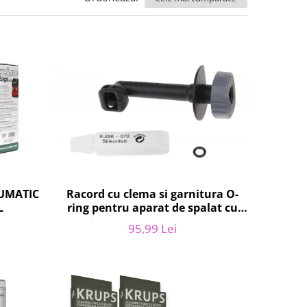
NUMATIC
Racord cu clema si garnitura O-
L
ring pentru aparat de spalat cu
presiune, KARCHER 4.064-047.0,
95,99 Lei
K2, K3, K4