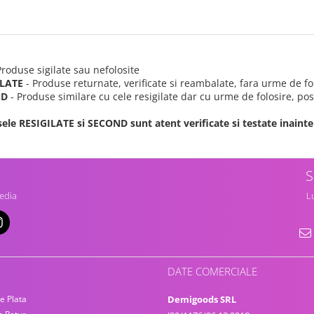
Produse sigilate sau nefolosite
ILATE
- Produse returnate, verificate si reambalate, fara urme de fo
ND
- Produse similare cu cele resigilate dar cu urme de folosire, posi
ele RESIGILATE si SECOND sunt atent verificate si testate inainte 
S
edia
Lu
DATE COMERCIALE
e Plata
Demigoods SRL