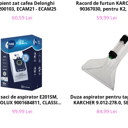
Racord de furtun KAR
pient zat cafea Delonghi
90367030, pentru K2,
200103, ECAM21 - ECAM25
59,99 Lei
60,59 Lei
 saci de aspirator E201SM,
Duza aspirator pentru tap
OLUX 9001684811, CLASSIC
KARCHER 9.012-278.0, S
LONG PERFORMANCE
SE4002, SE5100 si SE6
99,99 Lei
84,99 Lei