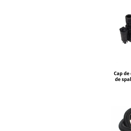
Gaming, Carti & Birotica
Birotica & Papetarie
Console, Jocuri & Accesorii
Ingrijire personala & Cosmetice
Accesorii aparate de ras electrice
Accesorii aparate hair styling
Aparate & Accesorii ingrijire
personala
Aparate cosmetice
Cap de 
Articole Sanatate si Wellness
de spa
Consumabile sanitare
Cosmetice si produse ingrijire
personala
Igiena dentara
Jucarii, Copii & Bebe
Camera copilului
Hrana bebelusi