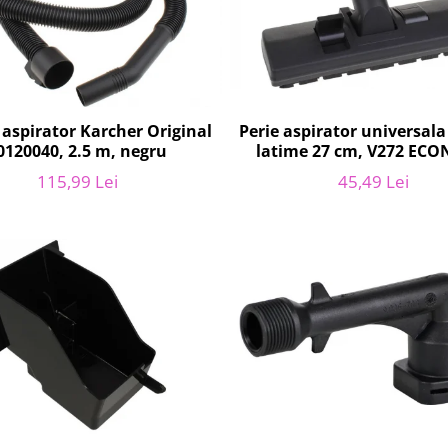
aspirator Karcher Original
Perie aspirator universal
0120040, 2.5 m, negru
latime 27 cm, V272 EC
115,99 Lei
45,49 Lei