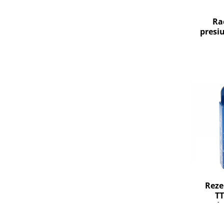
Fiare de calcat si masini de cusut
Ingrijire Locuinta
Ra
presi
Purificatoare de aer
Fashion
Bijuterii
Ceasuri barbatesti
Ceasuri dama
Cutii, curele si accesorii ceasuri
Genti si accesorii barbati
Genti si accesorii femei
Imbracaminte barbati
Imbracaminte femei
Imbracaminte si Incaltaminte copii
Incaltaminte barbati
Reze
Incaltaminte femei
TT
Ochelari de soare
Body
Ochelari de vedere