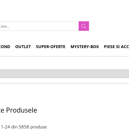
COND
OUTLET
SUPER-OFERTE
MYSTERY-BOX
PIESE SI AC
te Produsele
1-
24
din
5858
produse