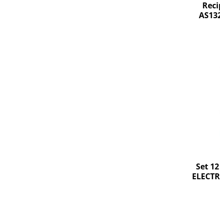
Retelistica & Supraveghere
Reci
Servere, Componente & UPS
AS13
Telecomenzi garaj
Sport & Activitati in aer liber
Accesorii antrenament
Accesorii Fitness
Accesorii sportive
Articole Voiaj
Camping
Ciclism
Sporturi acvatice
Sporturi de interior
TV, Audio & Foto
Set 12
Aparate Foto & Accesorii
ELECTR
Audio HI-FI & Profesionale
Camere video si sport
Drone si Accesorii