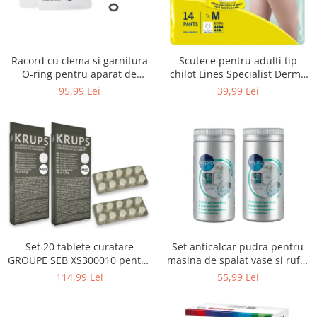
Uscatoare rufe
Utilaje si materiale de constructii
Laptop, Tablete & Telefoane
Racord cu clema si garnitura
Scutece pentru adulti tip
Accesorii tablete
O-ring pentru aparat de
chilot Lines Specialist Derma
spalat cu presiune, KARCHER
Protection Extra, 7 picaturi,
95,99 Lei
39,99 Lei
Laptopuri si Accesorii
4.064-047.0, K2, K3, K4
marimea M, 14 bucati
Telefoane Mobile & accesorii
Wearable & Gadgeturi
Electrocasnice & Climatizare
Accesorii si piese masini spalat
rufe si uscatoare
Accesorii si piese masini spalat
vase
Aparate Frigorifice
Set 20 tablete curatare
Set anticalcar pudra pentru
Aparate Racire Aer
GROUPE SEB XS300010 pentru
masina de spalat vase si rufe,
Aragaze si cuptoare cu microunde
espressoare Krups (2x10
WPRO 484000008416, 2 x 250g
114,99 Lei
55,99 Lei
tablete)
Climatizare & sisteme de incalzire
Electrocasnice pentru Bucatarie