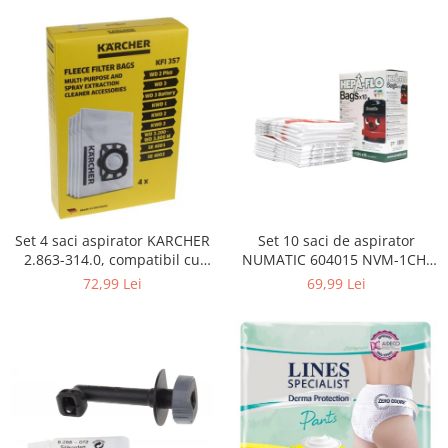
Curatenie si intretinere
Decoratiuni
Gradinarit
Hobby-uri creative
Iluminat & Electrice
Jaluzele
Kit-uri automatizari porti si usi
garaj
Mobila dormitor
Mobila gradina & terasa
Set 4 saci aspirator KARCHER
Set 10 saci de aspirator
2.863-314.0, compatibil cu
NUMATIC 604015 NVM-1CH,
Mobila Living & Dining
WD, KWD, SE
9L
72,99 Lei
69,99 Lei
Organizare si depozitare
Rafturi
Sanitare
Scule electrice si unelte
Silicon, spume si solutii tehnice
Sisteme Incalzire
Textile si covoare