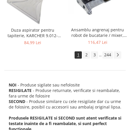
Ansamblu angrenaj pentru
Duza aspirator pentru
robot de bucatarie / mixer,
tapiterie, KARCHER 9.012-
KITCHENAID 2403092
278.0, SE4001, SE4002, SE5100
116,47 Lei
84,99 Lei
si SE6100
1
2
3
244
...
NOI
- Produse sigilate sau nefolosite
RESIGILATE
- Produse returnate, verificate si reambalate,
fara urme de folosire
SECOND
- Produse similare cu cele resigilate dar cu urme
de folosire, posibil cu accesorii sau ambalaj original lipsa.
Produsele RESIGILATE si SECOND sunt atent verificate si
testate inainte de a fi reambalate, si sunt perfect
functionale