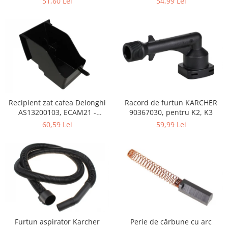
51,60 Lei
54,99 Lei
Retelistica & Supraveghere
Servere, Componente & UPS
Telecomenzi garaj
Sport & Activitati in aer liber
Accesorii antrenament
Accesorii Fitness
Accesorii sportive
Articole Voiaj
Recipient zat cafea Delonghi
Racord de furtun KARCHER
Camping
AS13200103, ECAM21 -
90367030, pentru K2, K3
ECAM25
Ciclism
60,59 Lei
59,99 Lei
Sporturi acvatice
Sporturi de interior
TV, Audio & Foto
Aparate Foto & Accesorii
Audio HI-FI & Profesionale
Camere video si sport
Drone si Accesorii
Perie de cărbune cu arc
Furtun aspirator Karcher