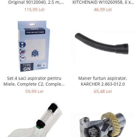
Home Cinema & Audio
KITCHENAID W10260958, 6 x6
Original 90120040, 2.5 m,
x 19 mm, pentru 5KSM15
negru
46,99 Lei
115,99 Lei
Playere, Boxe & Casti
Telescoape & Optica
Televizoare & accesorii
Bacanie
Ambalaje cadouri
Cadouri
Curatenie si intretinere
Maner furtun aspirator,
Set 4 saci aspirator pentru
KARCHER 2.863-012.0
Miele, Complete C2, Complete
C3, Classic C1, S8, S5, S2,
65,48 Lei
59,99 Lei
compatibil 12281680