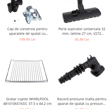
Igiena si ingrijire
Jucarii si Jocuri
Maternitate
Petshop
Cap de conversie pentru
Perie aspirator universala 32
Accesorii animale de companie
aparatele de spalat cu
mm, latime 27 cm, V272
Acvaristica
presiune KARCHER K
ECONOMY
199,99 Lei
45,49 Lei
Castroane si adapatori animale
Igiena animale de companie
Mobila si transport animale de
companie
Zgarzi, lese si hamuri
PC, Periferice & Software
Componente PC
Desktop PC & Monitoare
Imprimante, Scanere &
Consumabile
Gratar cuptor WHIRLPOOL
Racord presiune inalta pentru
Periferice PC
481010657433, 37.5 x 44.2 cm
aparat de spalat cu presiune,
KARCHER 9.013-355.0, K4/K5