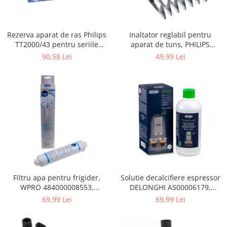
Gaming, Carti & Birotica
Birotica & Papetarie
Rezerva aparat de ras Philips
Inaltator reglabil pentru
Console, Jocuri & Accesorii
TT2000/43 pentru seriile
aparat de tuns, PHILIPS
Ingrijire personala & Cosmetice
Bodygroom 3000/5000/7000 si
422203633281, 3-15 mm,
90,58 Lei
49,99 Lei
Click&Style
HC56xx, HC76xx
Accesorii aparate de ras electrice
Accesorii aparate hair styling
Aparate & Accesorii ingrijire
personala
Aparate cosmetice
Articole Sanatate si Wellness
Consumabile sanitare
Cosmetice si produse ingrijire
personala
Igiena dentara
Filtru apa pentru frigider,
Solutie decalcifiere espressor
WPRO 484000008553,
DELONGHI AS00006179,
Jucarii, Copii & Bebe
compatibil cu Samsung, AEG,
DLSC500, 500 ml
69,99 Lei
69,99 Lei
Camera copilului
Bosch, LG, Zanussi, Gorenje
Hrana bebelusi