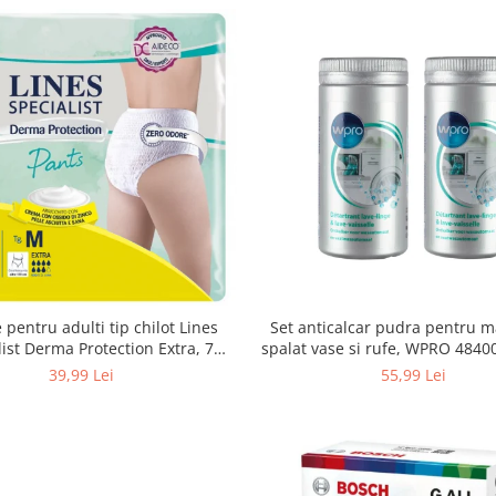
Set anticalcar pudra pentru m
 pentru adulti tip chilot Lines
spalat vase si rufe, WPRO 484
list Derma Protection Extra, 7
2 x 250g
turi, marimea M, 14 bucati
55,99 Lei
39,99 Lei