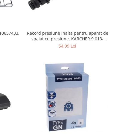
10657433,
Racord presiune inalta pentru aparat de
spalat cu presiune, KARCHER 9.013-
355.0, K4/K5
54,99 Lei