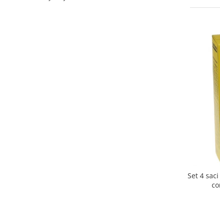
Curatenie si intretinere
Decoratiuni
Gradinarit
Hobby-uri creative
Iluminat & Electrice
Jaluzele
Kit-uri automatizari porti si usi
garaj
Mobila dormitor
Mobila gradina & terasa
Mobila Living & Dining
Organizare si depozitare
Rafturi
Sanitare
Set 4 sac
Scule electrice si unelte
co
Silicon, spume si solutii tehnice
Sisteme Incalzire
Textile si covoare