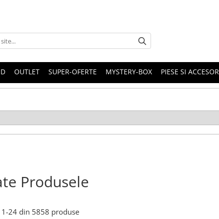
ND
OUTLET
SUPER-OFERTE
MYSTERY-BOX
PIESE SI ACCESO
te Produsele
1-
24
din
5858
produse