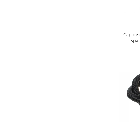
Igiena si ingrijire
Jucarii si Jocuri
Maternitate
Petshop
Cap de 
Accesorii animale de companie
spa
Acvaristica
Castroane si adapatori animale
Igiena animale de companie
Mobila si transport animale de
companie
Zgarzi, lese si hamuri
PC, Periferice & Software
Componente PC
Desktop PC & Monitoare
Imprimante, Scanere &
Consumabile
Periferice PC