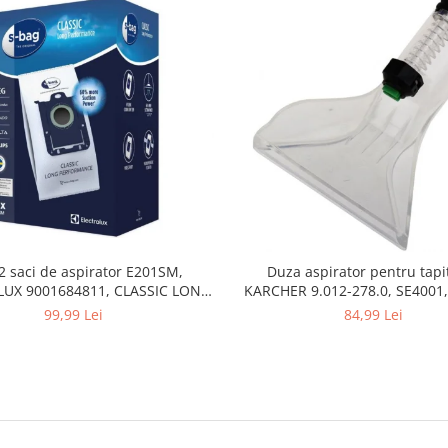
2 saci de aspirator E201SM,
Duza aspirator pentru tapit
UX 9001684811, CLASSIC LONG
KARCHER 9.012-278.0, SE4001,
PERFORMANCE
SE5100 si SE6100
99,99 Lei
84,99 Lei