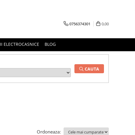
0756374301
0,00
RII ELECTROCASNICE
BLOG
CAUTA
Ordoneaza: