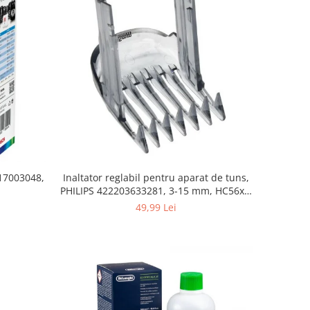
 17003048,
Inaltator reglabil pentru aparat de tuns,
PHILIPS 422203633281, 3-15 mm, HC56xx,
HC76xx
49,99 Lei