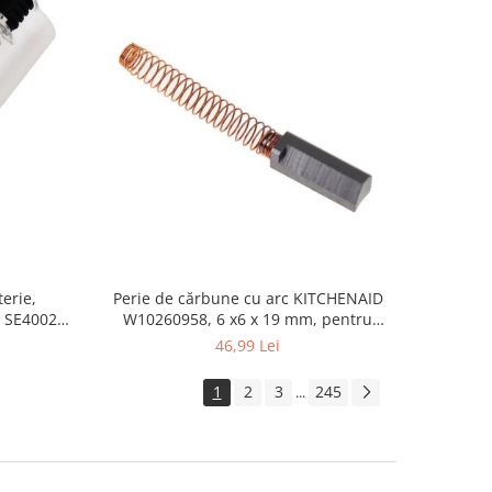
erie,
Perie de cărbune cu arc KITCHENAID
 SE4002,
W10260958, 6 x6 x 19 mm, pentru
5KSM15
46,99 Lei
1
2
3
245
...