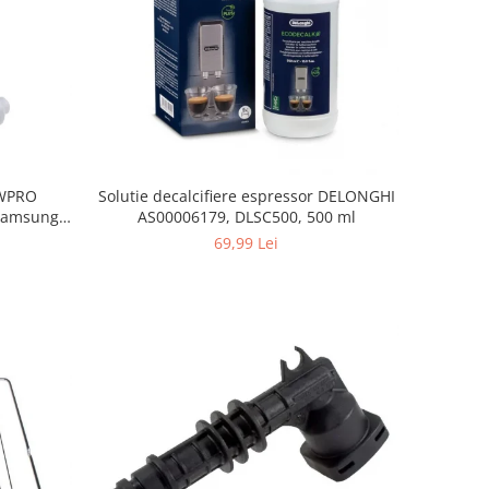
, WPRO
Solutie decalcifiere espressor DELONGHI
Samsung,
AS00006179, DLSC500, 500 ml
orenje
69,99 Lei