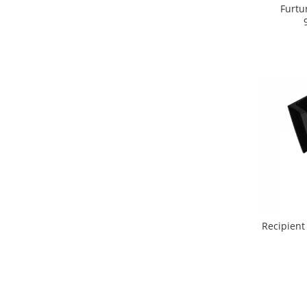
Retelistica & Supraveghere
Furtu
Servere, Componente & UPS
Telecomenzi garaj
Sport & Activitati in aer liber
Accesorii antrenament
Accesorii Fitness
Accesorii sportive
Articole Voiaj
Camping
Ciclism
Sporturi acvatice
Sporturi de interior
TV, Audio & Foto
Recipient
Aparate Foto & Accesorii
Audio HI-FI & Profesionale
Camere video si sport
Drone si Accesorii