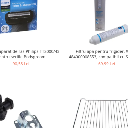
Filtru apa pentru frigider
aparat de ras Philips TT2000/43
484000008553, compatibil cu 
entru seriile Bodygroom
AEG, Bosch, LG, Zanussi, G
0/5000/7000 si Click&Style
69,99 Lei
90,58 Lei