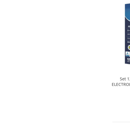
Home Cinema & Audio
Playere, Boxe & Casti
Telescoape & Optica
Televizoare & accesorii
Bacanie
Ambalaje cadouri
Cadouri
Curatenie si intretinere
Set 1
ELECTROL