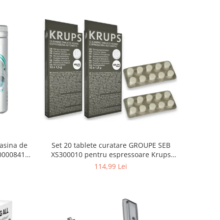
asina de
Set 20 tablete curatare GROUPE SEB
000008416,
XS300010 pentru espressoare Krups
(2x10 tablete)
114,99 Lei