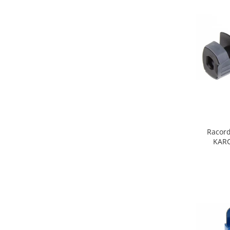
Fiare de calcat si masini de cusut
Ingrijire Locuinta
Purificatoare de aer
Fashion
Bijuterii
Ceasuri barbatesti
Ceasuri dama
Cutii, curele si accesorii ceasuri
Genti si accesorii barbati
Genti si accesorii femei
Racord
KARC
Imbracaminte barbati
Imbracaminte femei
Imbracaminte si Incaltaminte copii
Incaltaminte barbati
Incaltaminte femei
Ochelari de soare
Ochelari de vedere