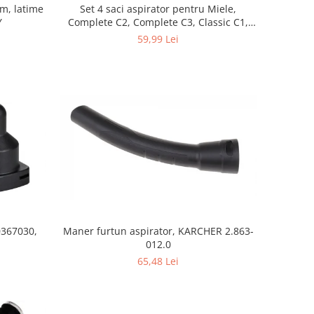
mm, latime
Set 4 saci aspirator pentru Miele,
Y
Complete C2, Complete C3, Classic C1,
S8, S5, S2, compatibil 12281680
59,99 Lei
0367030,
Maner furtun aspirator, KARCHER 2.863-
012.0
65,48 Lei