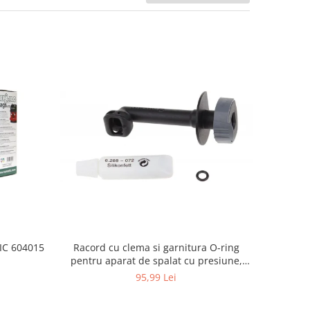
Racord cu clema si garnitura O-ring
TIC 604015
pentru aparat de spalat cu presiune,
KARCHER 4.064-047.0, K2, K3, K4
95,99 Lei