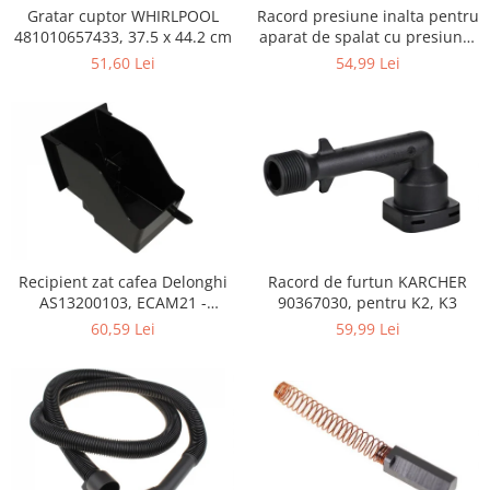
Retelistica & Supraveghere
Gratar cuptor WHIRLPOOL
Racord presiune inalta pentru
Servere, Componente & UPS
481010657433, 37.5 x 44.2 cm
aparat de spalat cu presiune,
KARCHER 9.013-355.0, K4/K5
Telecomenzi garaj
51,60 Lei
54,99 Lei
Sport & Activitati in aer liber
Accesorii antrenament
Accesorii Fitness
Accesorii sportive
Articole Voiaj
Camping
Ciclism
Recipient zat cafea Delonghi
Racord de furtun KARCHER
Sporturi acvatice
AS13200103, ECAM21 -
90367030, pentru K2, K3
Sporturi de interior
ECAM25
60,59 Lei
59,99 Lei
TV, Audio & Foto
Aparate Foto & Accesorii
Audio HI-FI & Profesionale
Camere video si sport
Drone si Accesorii