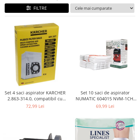
Curatenie si intretinere
FILTRE
Decoratiuni
Gradinarit
Hobby-uri creative
Iluminat & Electrice
Jaluzele
Kit-uri automatizari porti si usi
garaj
Mobila dormitor
Mobila gradina & terasa
Mobila Living & Dining
Organizare si depozitare
Set 4 saci aspirator KARCHER
Set 10 saci de aspirator
Rafturi
2.863-314.0, compatibil cu
NUMATIC 604015 NVM-1CH,
WD, KWD, SE
9L
Sanitare
72,99 Lei
69,99 Lei
Scule electrice si unelte
Silicon, spume si solutii tehnice
Sisteme Incalzire
Textile si covoare