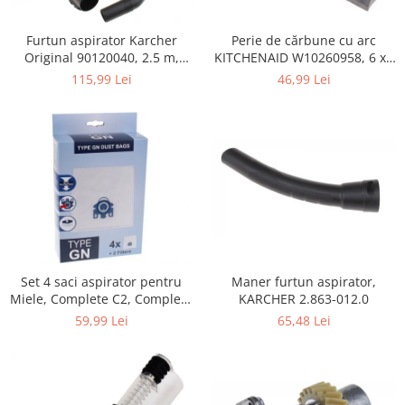
Home Cinema & Audio
Playere, Boxe & Casti
Perie de cărbune cu arc
Furtun aspirator Karcher
Telescoape & Optica
KITCHENAID W10260958, 6 x6
Original 90120040, 2.5 m,
x 19 mm, pentru 5KSM15
negru
Televizoare & accesorii
46,99 Lei
115,99 Lei
Bacanie
Ambalaje cadouri
Cadouri
Curatenie si intretinere
Maner furtun aspirator,
Set 4 saci aspirator pentru
KARCHER 2.863-012.0
Miele, Complete C2, Complete
C3, Classic C1, S8, S5, S2,
65,48 Lei
59,99 Lei
compatibil 12281680