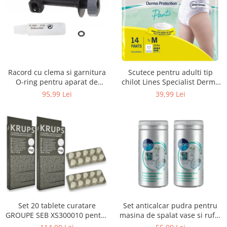
Uscatoare rufe
Utilaje si materiale de constructii
Laptop, Tablete & Telefoane
Accesorii tablete
Laptopuri si Accesorii
Racord cu clema si garnitura
Scutece pentru adulti tip
Telefoane Mobile & accesorii
O-ring pentru aparat de
chilot Lines Specialist Derma
spalat cu presiune, KARCHER
Protection Extra, 7 picaturi,
Wearable & Gadgeturi
95,99 Lei
39,99 Lei
4.064-047.0, K2, K3, K4
marimea M, 14 bucati
Electrocasnice & Climatizare
Accesorii si piese masini spalat
rufe si uscatoare
Accesorii si piese masini spalat
vase
Aparate Frigorifice
Aparate Racire Aer
Aragaze si cuptoare cu microunde
Set 20 tablete curatare
Set anticalcar pudra pentru
Climatizare & sisteme de incalzire
GROUPE SEB XS300010 pentru
masina de spalat vase si rufe,
Electrocasnice pentru Bucatarie
espressoare Krups (2x10
WPRO 484000008416, 2 x 250g