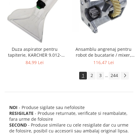
Ansamblu angrenaj pentru
Duza aspirator pentru
robot de bucatarie / mixer,
tapiterie, KARCHER 9.012-
KITCHENAID 2403092
278.0, SE4001, SE4002, SE5100
116,47 Lei
84,99 Lei
si SE6100
1
2
3
244
...
NOI
- Produse sigilate sau nefolosite
RESIGILATE
- Produse returnate, verificate si reambalate,
fara urme de folosire
SECOND
- Produse similare cu cele resigilate dar cu urme
de folosire, posibil cu accesorii sau ambalaj original lipsa.