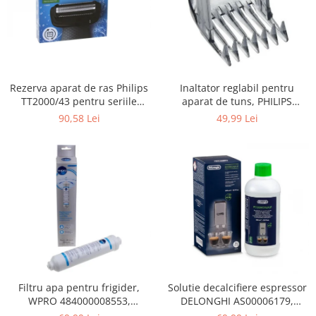
Gaming, Carti & Birotica
Birotica & Papetarie
Console, Jocuri & Accesorii
Ingrijire personala & Cosmetice
Rezerva aparat de ras Philips
Inaltator reglabil pentru
Accesorii aparate de ras electrice
TT2000/43 pentru seriile
aparat de tuns, PHILIPS
Accesorii aparate hair styling
Bodygroom 3000/5000/7000 si
422203633281, 3-15 mm,
90,58 Lei
49,99 Lei
Aparate & Accesorii ingrijire
Click&Style
HC56xx, HC76xx
personala
Aparate cosmetice
Articole Sanatate si Wellness
Consumabile sanitare
Cosmetice si produse ingrijire
personala
Igiena dentara
Jucarii, Copii & Bebe
Camera copilului
Filtru apa pentru frigider,
Solutie decalcifiere espressor
WPRO 484000008553,
DELONGHI AS00006179,
Hrana bebelusi
compatibil cu Samsung, AEG,
DLSC500, 500 ml