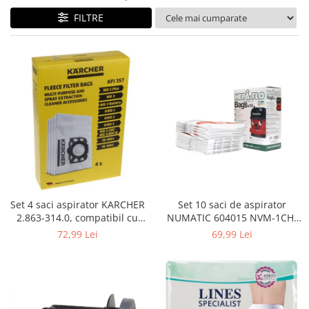
Curatenie si intretinere
FILTRE
Decoratiuni
Gradinarit
Hobby-uri creative
Iluminat & Electrice
Jaluzele
Kit-uri automatizari porti si usi
garaj
Mobila dormitor
Mobila gradina & terasa
Mobila Living & Dining
Organizare si depozitare
Set 4 saci aspirator KARCHER
Set 10 saci de aspirator
Rafturi
2.863-314.0, compatibil cu
NUMATIC 604015 NVM-1CH,
WD, KWD, SE
9L
Sanitare
72,99 Lei
69,99 Lei
Scule electrice si unelte
Silicon, spume si solutii tehnice
Sisteme Incalzire
Textile si covoare