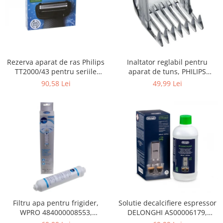
Gaming, Carti & Birotica
Birotica & Papetarie
Console, Jocuri & Accesorii
Ingrijire personala & Cosmetice
Rezerva aparat de ras Philips
Inaltator reglabil pentru
Accesorii aparate de ras electrice
TT2000/43 pentru seriile
aparat de tuns, PHILIPS
Accesorii aparate hair styling
Bodygroom 3000/5000/7000 si
422203633281, 3-15 mm,
90,58 Lei
49,99 Lei
Aparate & Accesorii ingrijire
Click&Style
HC56xx, HC76xx
personala
Aparate cosmetice
Articole Sanatate si Wellness
Consumabile sanitare
Cosmetice si produse ingrijire
personala
Igiena dentara
Jucarii, Copii & Bebe
Camera copilului
Filtru apa pentru frigider,
Solutie decalcifiere espressor
WPRO 484000008553,
DELONGHI AS00006179,
Hrana bebelusi
compatibil cu Samsung, AEG,
DLSC500, 500 ml