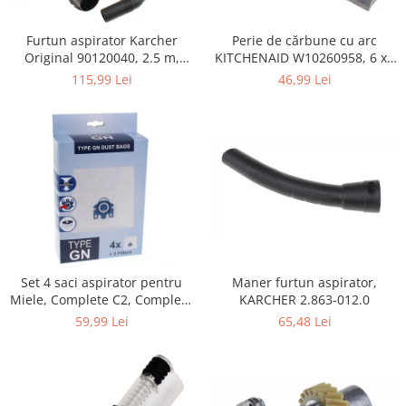
Home Cinema & Audio
Playere, Boxe & Casti
Perie de cărbune cu arc
Furtun aspirator Karcher
Telescoape & Optica
KITCHENAID W10260958, 6 x6
Original 90120040, 2.5 m,
x 19 mm, pentru 5KSM15
negru
Televizoare & accesorii
46,99 Lei
115,99 Lei
Bacanie
Ambalaje cadouri
Cadouri
Curatenie si intretinere
Maner furtun aspirator,
Set 4 saci aspirator pentru
KARCHER 2.863-012.0
Miele, Complete C2, Complete
C3, Classic C1, S8, S5, S2,
65,48 Lei
59,99 Lei
compatibil 12281680