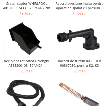
Retelistica & Supraveghere
Gratar cuptor WHIRLPOOL
Racord presiune inalta pentru
Servere, Componente & UPS
481010657433, 37.5 x 44.2 cm
aparat de spalat cu presiune,
KARCHER 9.013-355.0, K4/K5
Telecomenzi garaj
51,60 Lei
54,99 Lei
Sport & Activitati in aer liber
Accesorii antrenament
Accesorii Fitness
Accesorii sportive
Articole Voiaj
Camping
Ciclism
Recipient zat cafea Delonghi
Racord de furtun KARCHER
Sporturi acvatice
AS13200103, ECAM21 -
90367030, pentru K2, K3
Sporturi de interior
ECAM25
60,59 Lei
59,99 Lei
TV, Audio & Foto
Aparate Foto & Accesorii
Audio HI-FI & Profesionale
Camere video si sport
Drone si Accesorii