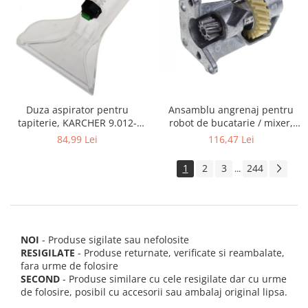
Ansamblu angrenaj pentru
Duza aspirator pentru
robot de bucatarie / mixer,
tapiterie, KARCHER 9.012-
KITCHENAID 2403092
278.0, SE4001, SE4002, SE5100
116,47 Lei
84,99 Lei
si SE6100
1
2
3
244
...
NOI
- Produse sigilate sau nefolosite
RESIGILATE
- Produse returnate, verificate si reambalate,
fara urme de folosire
SECOND
- Produse similare cu cele resigilate dar cu urme
de folosire, posibil cu accesorii sau ambalaj original lipsa.