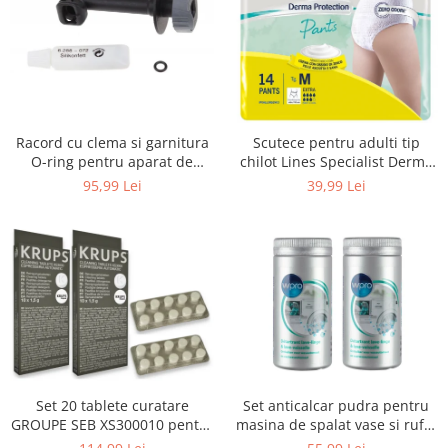
Uscatoare rufe
Utilaje si materiale de constructii
Laptop, Tablete & Telefoane
Accesorii tablete
Laptopuri si Accesorii
Racord cu clema si garnitura
Scutece pentru adulti tip
Telefoane Mobile & accesorii
O-ring pentru aparat de
chilot Lines Specialist Derma
spalat cu presiune, KARCHER
Protection Extra, 7 picaturi,
Wearable & Gadgeturi
95,99 Lei
39,99 Lei
4.064-047.0, K2, K3, K4
marimea M, 14 bucati
Electrocasnice & Climatizare
Accesorii si piese masini spalat
rufe si uscatoare
Accesorii si piese masini spalat
vase
Aparate Frigorifice
Aparate Racire Aer
Aragaze si cuptoare cu microunde
Set 20 tablete curatare
Set anticalcar pudra pentru
Climatizare & sisteme de incalzire
GROUPE SEB XS300010 pentru
masina de spalat vase si rufe,
Electrocasnice pentru Bucatarie
espressoare Krups (2x10
WPRO 484000008416, 2 x 250g