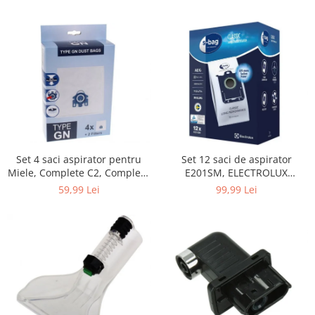
Home Cinema & Audio
Playere, Boxe & Casti
Telescoape & Optica
Televizoare & accesorii
Bacanie
Ambalaje cadouri
Cadouri
Curatenie si intretinere
Set 4 saci aspirator pentru
Set 12 saci de aspirator
Miele, Complete C2, Complete
E201SM, ELECTROLUX
C3, Classic C1, S8, S5, S2,
9001684811, CLASSIC LONG
59,99 Lei
99,99 Lei
compatibil 12281680
PERFORMANCE