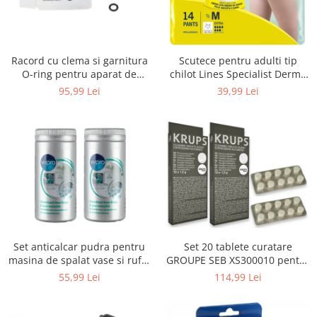
Uscatoare rufe
Utilaje si materiale de constructii
Laptop, Tablete & Telefoane
Racord cu clema si garnitura
Scutece pentru adulti tip
Accesorii tablete
O-ring pentru aparat de
chilot Lines Specialist Derma
spalat cu presiune, KARCHER
Protection Extra, 7 picaturi,
95,99 Lei
39,99 Lei
Laptopuri si Accesorii
4.064-047.0, K2, K3, K4
marimea M, 14 bucati
Telefoane Mobile & accesorii
Wearable & Gadgeturi
Electrocasnice & Climatizare
Accesorii si piese masini spalat
rufe si uscatoare
Accesorii si piese masini spalat
vase
Aparate Frigorifice
Set anticalcar pudra pentru
Set 20 tablete curatare
Aparate Racire Aer
masina de spalat vase si rufe,
GROUPE SEB XS300010 pentru
Aragaze si cuptoare cu microunde
WPRO 484000008416, 2 x 250g
espressoare Krups (2x10
55,99 Lei
114,99 Lei
tablete)
Climatizare & sisteme de incalzire
Electrocasnice pentru Bucatarie