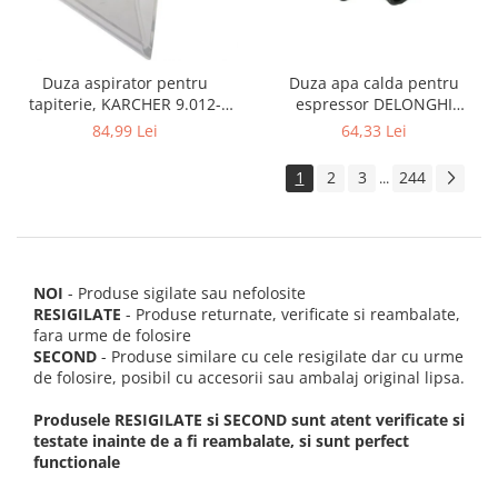
Duza apa calda pentru
Duza aspirator pentru
espressor DELONGHI
tapiterie, KARCHER 9.012-
AS00006949, ECAM22 ECAM29
278.0, SE4001, SE4002, SE5100
64,33 Lei
84,99 Lei
FEB29 ECAM3
si SE6100
1
2
3
244
...
NOI
- Produse sigilate sau nefolosite
RESIGILATE
- Produse returnate, verificate si reambalate,
fara urme de folosire
SECOND
- Produse similare cu cele resigilate dar cu urme
de folosire, posibil cu accesorii sau ambalaj original lipsa.
Produsele RESIGILATE si SECOND sunt atent verificate si
testate inainte de a fi reambalate, si sunt perfect
functionale