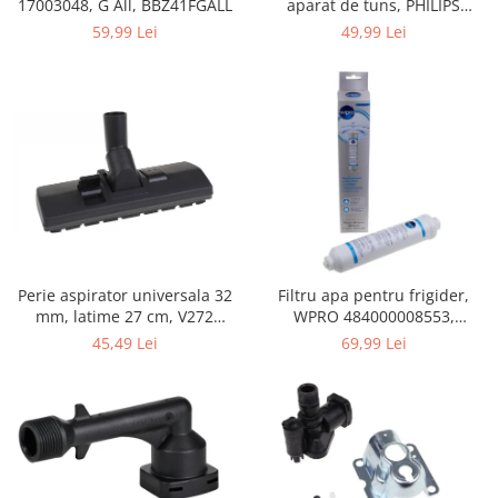
17003048, G All, BBZ41FGALL
aparat de tuns, PHILIPS
Gaming, Carti & Birotica
422203633281, 3-15 mm,
59,99 Lei
49,99 Lei
HC56xx, HC76xx
Birotica & Papetarie
Console, Jocuri & Accesorii
Ingrijire personala & Cosmetice
Accesorii aparate de ras electrice
Accesorii aparate hair styling
Aparate & Accesorii ingrijire
personala
Aparate cosmetice
Articole Sanatate si Wellness
Perie aspirator universala 32
Filtru apa pentru frigider,
Consumabile sanitare
mm, latime 27 cm, V272
WPRO 484000008553,
Cosmetice si produse ingrijire
ECONOMY
compatibil cu Samsung, AEG,
45,49 Lei
69,99 Lei
personala
Bosch, LG, Zanussi, Gorenje
Igiena dentara
Jucarii, Copii & Bebe
Camera copilului
Hrana bebelusi