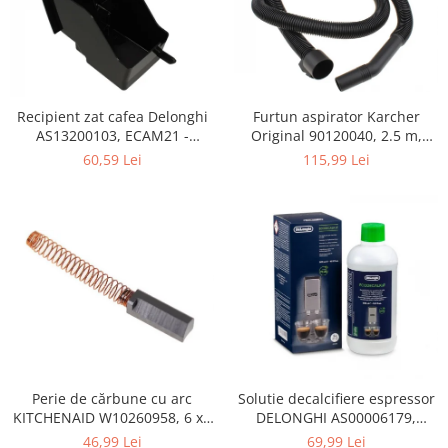
Retelistica & Supraveghere
Servere, Componente & UPS
Telecomenzi garaj
Sport & Activitati in aer liber
Accesorii antrenament
Furtun aspirator Karcher
Recipient zat cafea Delonghi
Original 90120040, 2.5 m,
AS13200103, ECAM21 -
Accesorii Fitness
negru
ECAM25
115,99 Lei
60,59 Lei
Accesorii sportive
Articole Voiaj
Camping
Ciclism
Sporturi acvatice
Sporturi de interior
TV, Audio & Foto
Aparate Foto & Accesorii
Audio HI-FI & Profesionale
Perie de cărbune cu arc
Solutie decalcifiere espressor
Camere video si sport
KITCHENAID W10260958, 6 x6
DELONGHI AS00006179,
Drone si Accesorii
x 19 mm, pentru 5KSM15
DLSC500, 500 ml
46,99 Lei
69,99 Lei