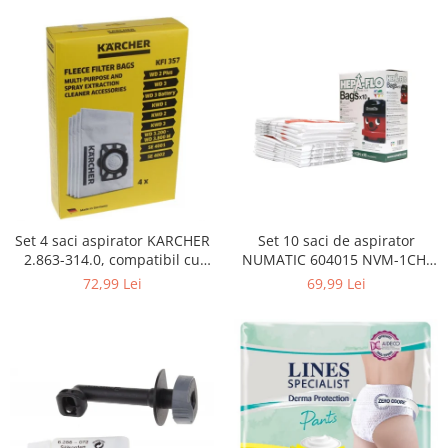
Curatenie si intretinere
Decoratiuni
Gradinarit
Hobby-uri creative
Iluminat & Electrice
Jaluzele
Kit-uri automatizari porti si usi
garaj
Mobila dormitor
Mobila gradina & terasa
Set 4 saci aspirator KARCHER
Set 10 saci de aspirator
2.863-314.0, compatibil cu
NUMATIC 604015 NVM-1CH,
Mobila Living & Dining
WD, KWD, SE
9L
72,99 Lei
69,99 Lei
Organizare si depozitare
Rafturi
Sanitare
Scule electrice si unelte
Silicon, spume si solutii tehnice
Sisteme Incalzire
Textile si covoare