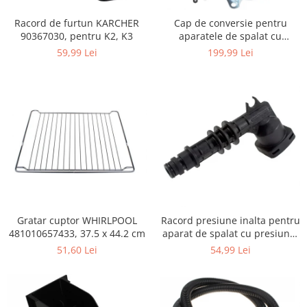
Igiena si ingrijire
Racord de furtun KARCHER
Cap de conversie pentru
Jucarii si Jocuri
90367030, pentru K2, K3
aparatele de spalat cu
Maternitate
presiune KARCHER K
59,99 Lei
199,99 Lei
Petshop
Accesorii animale de companie
Acvaristica
Castroane si adapatori animale
Igiena animale de companie
Mobila si transport animale de
companie
Zgarzi, lese si hamuri
PC, Periferice & Software
Gratar cuptor WHIRLPOOL
Racord presiune inalta pentru
Componente PC
481010657433, 37.5 x 44.2 cm
aparat de spalat cu presiune,
Desktop PC & Monitoare
KARCHER 9.013-355.0, K4/K5
51,60 Lei
54,99 Lei
Imprimante, Scanere &
Consumabile
Periferice PC