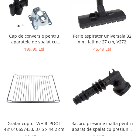
Igiena si ingrijire
Jucarii si Jocuri
Maternitate
Petshop
Cap de conversie pentru
Perie aspirator universala 32
Accesorii animale de companie
aparatele de spalat cu
mm, latime 27 cm, V272
Acvaristica
presiune KARCHER K
ECONOMY
199,99 Lei
45,49 Lei
Castroane si adapatori animale
Igiena animale de companie
Mobila si transport animale de
companie
Zgarzi, lese si hamuri
PC, Periferice & Software
Componente PC
Desktop PC & Monitoare
Imprimante, Scanere &
Consumabile
Gratar cuptor WHIRLPOOL
Racord presiune inalta pentru
Periferice PC
481010657433, 37.5 x 44.2 cm
aparat de spalat cu presiune,
KARCHER 9.013-355.0, K4/K5