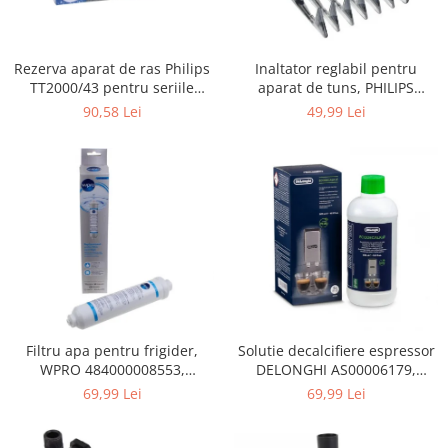
Gaming, Carti & Birotica
Birotica & Papetarie
Rezerva aparat de ras Philips
Inaltator reglabil pentru
Console, Jocuri & Accesorii
TT2000/43 pentru seriile
aparat de tuns, PHILIPS
Ingrijire personala & Cosmetice
Bodygroom 3000/5000/7000 si
422203633281, 3-15 mm,
90,58 Lei
49,99 Lei
Click&Style
HC56xx, HC76xx
Accesorii aparate de ras electrice
Accesorii aparate hair styling
Aparate & Accesorii ingrijire
personala
Aparate cosmetice
Articole Sanatate si Wellness
Consumabile sanitare
Cosmetice si produse ingrijire
personala
Igiena dentara
Filtru apa pentru frigider,
Solutie decalcifiere espressor
WPRO 484000008553,
DELONGHI AS00006179,
Jucarii, Copii & Bebe
compatibil cu Samsung, AEG,
DLSC500, 500 ml
69,99 Lei
69,99 Lei
Camera copilului
Bosch, LG, Zanussi, Gorenje
Hrana bebelusi