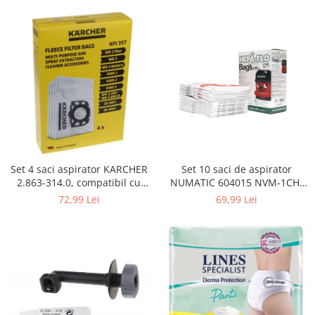
Curatenie si intretinere
Decoratiuni
Gradinarit
Hobby-uri creative
Iluminat & Electrice
Jaluzele
Kit-uri automatizari porti si usi
garaj
Mobila dormitor
Mobila gradina & terasa
Set 4 saci aspirator KARCHER
Set 10 saci de aspirator
2.863-314.0, compatibil cu
NUMATIC 604015 NVM-1CH,
Mobila Living & Dining
WD, KWD, SE
9L
72,99 Lei
69,99 Lei
Organizare si depozitare
Rafturi
Sanitare
Scule electrice si unelte
Silicon, spume si solutii tehnice
Sisteme Incalzire
Textile si covoare