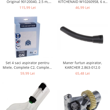
Home Cinema & Audio
KITCHENAID W10260958, 6 x6
Original 90120040, 2.5 m,
x 19 mm, pentru 5KSM15
negru
46,99 Lei
115,99 Lei
Playere, Boxe & Casti
Telescoape & Optica
Televizoare & accesorii
Bacanie
Ambalaje cadouri
Cadouri
Curatenie si intretinere
Maner furtun aspirator,
Set 4 saci aspirator pentru
KARCHER 2.863-012.0
Miele, Complete C2, Complete
C3, Classic C1, S8, S5, S2,
65,48 Lei
59,99 Lei
compatibil 12281680