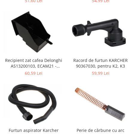
51,60 Lei
54,99 Lei
Retelistica & Supraveghere
Servere, Componente & UPS
Telecomenzi garaj
Sport & Activitati in aer liber
Accesorii antrenament
Accesorii Fitness
Accesorii sportive
Articole Voiaj
Recipient zat cafea Delonghi
Racord de furtun KARCHER
Camping
AS13200103, ECAM21 -
90367030, pentru K2, K3
ECAM25
Ciclism
60,59 Lei
59,99 Lei
Sporturi acvatice
Sporturi de interior
TV, Audio & Foto
Aparate Foto & Accesorii
Audio HI-FI & Profesionale
Camere video si sport
Drone si Accesorii
Perie de cărbune cu arc
Furtun aspirator Karcher