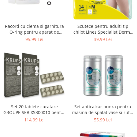
Uscatoare rufe
Utilaje si materiale de constructii
Laptop, Tablete & Telefoane
Racord cu clema si garnitura
Scutece pentru adulti tip
Accesorii tablete
O-ring pentru aparat de
chilot Lines Specialist Derma
spalat cu presiune, KARCHER
Protection Extra, 7 picaturi,
95,99 Lei
39,99 Lei
Laptopuri si Accesorii
4.064-047.0, K2, K3, K4
marimea M, 14 bucati
Telefoane Mobile & accesorii
Wearable & Gadgeturi
Electrocasnice & Climatizare
Accesorii si piese masini spalat
rufe si uscatoare
Accesorii si piese masini spalat
vase
Aparate Frigorifice
Set 20 tablete curatare
Set anticalcar pudra pentru
Aparate Racire Aer
GROUPE SEB XS300010 pentru
masina de spalat vase si rufe,
Aragaze si cuptoare cu microunde
espressoare Krups (2x10
WPRO 484000008416, 2 x 250g
114,99 Lei
55,99 Lei
tablete)
Climatizare & sisteme de incalzire
Electrocasnice pentru Bucatarie