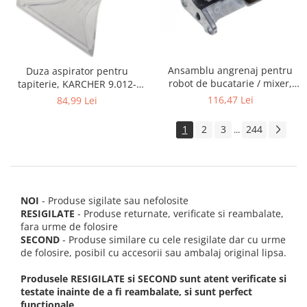
Ansamblu angrenaj pentru
Duza aspirator pentru
robot de bucatarie / mixer,
tapiterie, KARCHER 9.012-
KITCHENAID 2403092
278.0, SE4001, SE4002, SE5100
116,47 Lei
84,99 Lei
si SE6100
1
2
3
244
...
NOI
- Produse sigilate sau nefolosite
RESIGILATE
- Produse returnate, verificate si reambalate,
fara urme de folosire
SECOND
- Produse similare cu cele resigilate dar cu urme
de folosire, posibil cu accesorii sau ambalaj original lipsa.
Produsele RESIGILATE si SECOND sunt atent verificate si
testate inainte de a fi reambalate, si sunt perfect
functionale