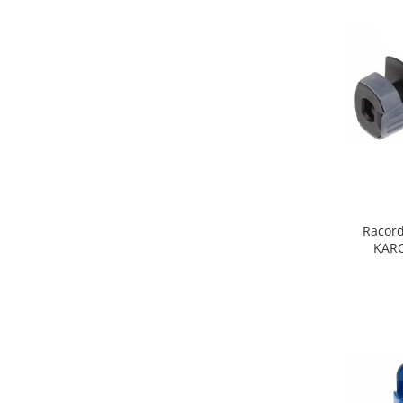
Fiare de calcat si masini de cusut
Ingrijire Locuinta
Purificatoare de aer
Fashion
Bijuterii
Ceasuri barbatesti
Ceasuri dama
Cutii, curele si accesorii ceasuri
Genti si accesorii barbati
Genti si accesorii femei
Racord
KARC
Imbracaminte barbati
Imbracaminte femei
Imbracaminte si Incaltaminte copii
Incaltaminte barbati
Incaltaminte femei
Ochelari de soare
Ochelari de vedere