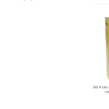
Curatenie si intretinere
Decoratiuni
Gradinarit
Hobby-uri creative
Iluminat & Electrice
Jaluzele
Kit-uri automatizari porti si usi
garaj
Mobila dormitor
Mobila gradina & terasa
Mobila Living & Dining
Organizare si depozitare
Rafturi
Sanitare
Set 4 sac
Scule electrice si unelte
co
Silicon, spume si solutii tehnice
Sisteme Incalzire
Textile si covoare