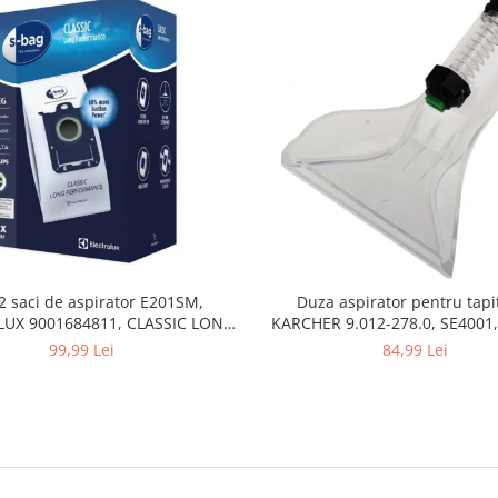
2 saci de aspirator E201SM,
Duza aspirator pentru tapit
UX 9001684811, CLASSIC LONG
KARCHER 9.012-278.0, SE4001,
PERFORMANCE
SE5100 si SE6100
99,99 Lei
84,99 Lei