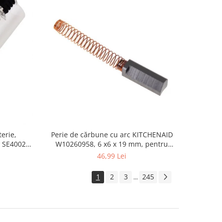
erie,
Perie de cărbune cu arc KITCHENAID
 SE4002,
W10260958, 6 x6 x 19 mm, pentru
5KSM15
46,99 Lei
1
2
3
245
...