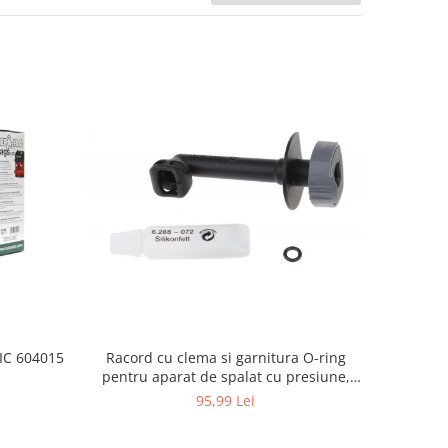
Racord cu clema si garnitura O-ring
TIC 604015
pentru aparat de spalat cu presiune,
KARCHER 4.064-047.0, K2, K3, K4
95,99 Lei