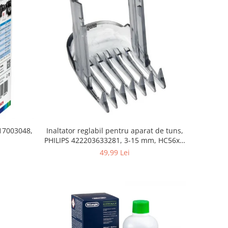
 17003048,
Inaltator reglabil pentru aparat de tuns,
PHILIPS 422203633281, 3-15 mm, HC56xx,
HC76xx
49,99 Lei