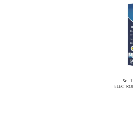
Home Cinema & Audio
Playere, Boxe & Casti
Telescoape & Optica
Televizoare & accesorii
Bacanie
Ambalaje cadouri
Cadouri
Curatenie si intretinere
Set 1
ELECTROL