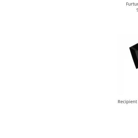
Retelistica & Supraveghere
Furtu
Servere, Componente & UPS
Telecomenzi garaj
Sport & Activitati in aer liber
Accesorii antrenament
Accesorii Fitness
Accesorii sportive
Articole Voiaj
Camping
Ciclism
Sporturi acvatice
Sporturi de interior
TV, Audio & Foto
Recipient
Aparate Foto & Accesorii
Audio HI-FI & Profesionale
Camere video si sport
Drone si Accesorii