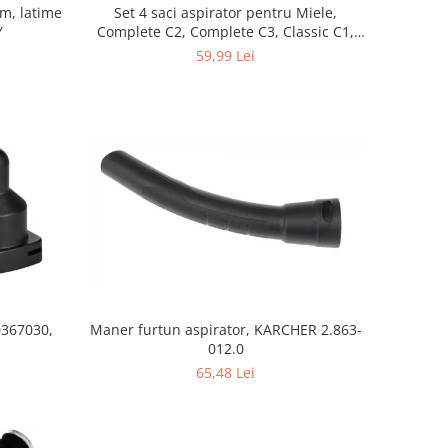
mm, latime
Set 4 saci aspirator pentru Miele,
Y
Complete C2, Complete C3, Classic C1,
S8, S5, S2, compatibil 12281680
59,99 Lei
0367030,
Maner furtun aspirator, KARCHER 2.863-
012.0
65,48 Lei