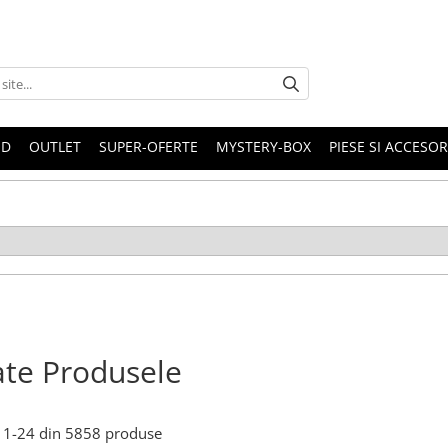
ND
OUTLET
SUPER-OFERTE
MYSTERY-BOX
PIESE SI ACCESO
te Produsele
1-
24
din
5858
produse