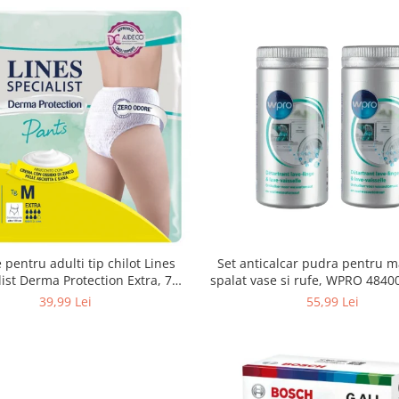
Set anticalcar pudra pentru m
 pentru adulti tip chilot Lines
spalat vase si rufe, WPRO 484
list Derma Protection Extra, 7
2 x 250g
turi, marimea M, 14 bucati
55,99 Lei
39,99 Lei