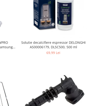
, WPRO
Solutie decalcifiere espressor DELONGHI
Samsung,
AS00006179, DLSC500, 500 ml
orenje
69,99 Lei