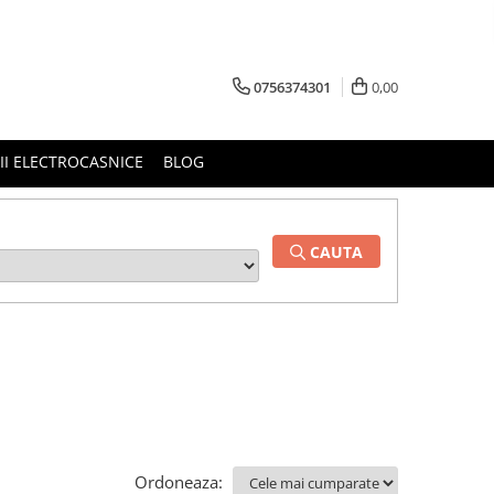
0756374301
0,00
RII ELECTROCASNICE
BLOG
CAUTA
Ordoneaza: