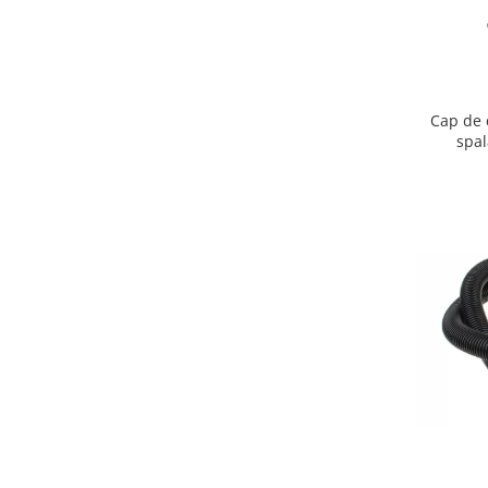
Igiena si ingrijire
Jucarii si Jocuri
Maternitate
Petshop
Cap de 
Accesorii animale de companie
spa
Acvaristica
Castroane si adapatori animale
Igiena animale de companie
Mobila si transport animale de
companie
Zgarzi, lese si hamuri
PC, Periferice & Software
Componente PC
Desktop PC & Monitoare
Imprimante, Scanere &
Consumabile
Periferice PC