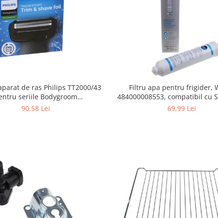
Filtru apa pentru frigider
aparat de ras Philips TT2000/43
484000008553, compatibil cu 
entru seriile Bodygroom
AEG, Bosch, LG, Zanussi, G
0/5000/7000 si Click&Style
69,99 Lei
90,58 Lei