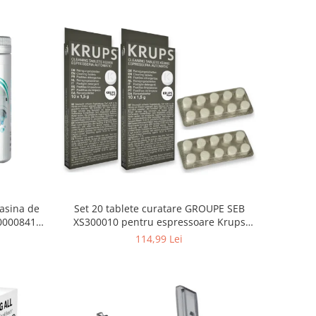
asina de
Set 20 tablete curatare GROUPE SEB
000008416,
XS300010 pentru espressoare Krups
(2x10 tablete)
114,99 Lei