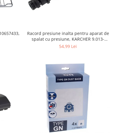
10657433,
Racord presiune inalta pentru aparat de
spalat cu presiune, KARCHER 9.013-
355.0, K4/K5
54,99 Lei