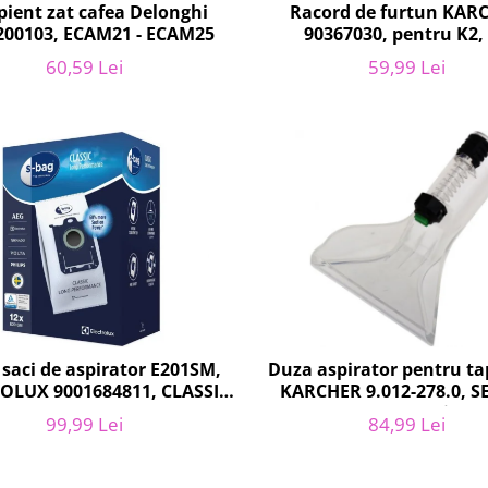
Racord de furtun KAR
pient zat cafea Delonghi
90367030, pentru K2,
200103, ECAM21 - ECAM25
59,99 Lei
60,59 Lei
 saci de aspirator E201SM,
Duza aspirator pentru tap
OLUX 9001684811, CLASSIC
KARCHER 9.012-278.0, S
LONG PERFORMANCE
SE4002, SE5100 si SE6
99,99 Lei
84,99 Lei