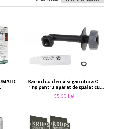
NUMATIC
Racord cu clema si garnitura O-
L
ring pentru aparat de spalat cu
presiune, KARCHER 4.064-047.0,
95,99 Lei
K2, K3, K4