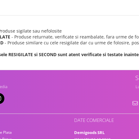
Produse sigilate sau nefolosite
ILATE
- Produse returnate, verificate si reambalate, fara urme de fo
ND
- Produse similare cu cele resigilate dar cu urme de folosire, posi
ele RESIGILATE si SECOND sunt atent verificate si testate inainte 
S
edia
Lu
DATE COMERCIALE
e Plata
Demigoods SRL