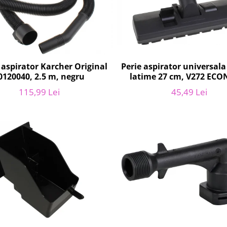
aspirator Karcher Original
Perie aspirator universal
0120040, 2.5 m, negru
latime 27 cm, V272 EC
115,99 Lei
45,49 Lei