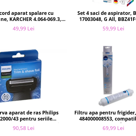
cord aparat spalare cu
Set 4 saci de aspirator,
une, KARCHER 4.064-069.3,
17003048, G All, BBZ41
K4, KHD4
49,99 Lei
59,99 Lei
rva aparat de ras Philips
Filtru apa pentru frigide
2000/43 pentru seriile
484000008553, compatib
groom 3000/5000/7000 si
Samsung, AEG, Bosch, LG, 
90,58 Lei
69,99 Lei
Click&Style
Gorenje