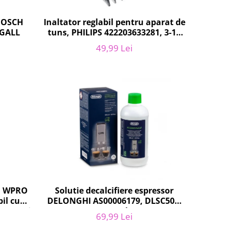
 BOSCH
Inaltator reglabil pentru aparat de
FGALL
tuns, PHILIPS 422203633281, 3-15
mm, HC56xx, HC76xx
49,99 Lei
r, WPRO
Solutie decalcifiere espressor
il cu
DELONGHI AS00006179, DLSC500,
Zanussi,
500 ml
69,99 Lei