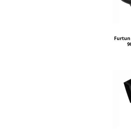
Igiena si ingrijire
Jucarii si Jocuri
Maternitate
Petshop
Accesorii animale de companie
Furtun 
Acvaristica
9
Castroane si adapatori animale
Igiena animale de companie
Mobila si transport animale de
companie
Zgarzi, lese si hamuri
PC, Periferice & Software
Componente PC
Desktop PC & Monitoare
Imprimante, Scanere &
Consumabile
Periferice PC