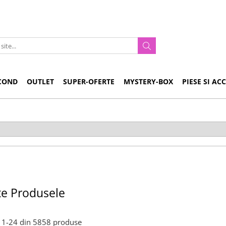
COND
OUTLET
SUPER-OFERTE
MYSTERY-BOX
PIESE SI AC
te Produsele
1-
24
din
5858
produse