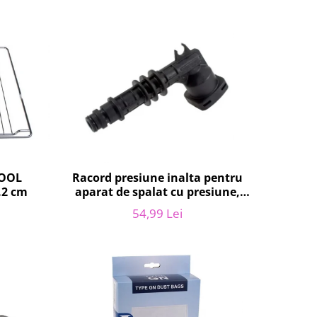
POOL
Racord presiune inalta pentru
.2 cm
aparat de spalat cu presiune,
KARCHER 9.013-355.0, K4/K5
54,99 Lei