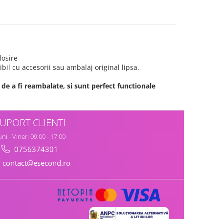
losire
bil cu accesorii sau ambalaj original lipsa.
de a fi reambalate, si sunt perfect functionale
UPORT CLIENTI
ni - Vineri 09:00 - 17:00
0756374301
contact@esecond.ro