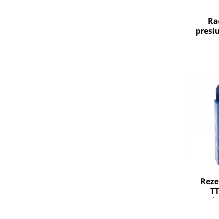
Fiare de calcat si masini de cusut
Ingrijire Locuinta
Ra
presi
Purificatoare de aer
Fashion
Bijuterii
Ceasuri barbatesti
Ceasuri dama
Cutii, curele si accesorii ceasuri
Genti si accesorii barbati
Genti si accesorii femei
Imbracaminte barbati
Imbracaminte femei
Imbracaminte si Incaltaminte copii
Incaltaminte barbati
Reze
Incaltaminte femei
TT
Ochelari de soare
Body
Ochelari de vedere