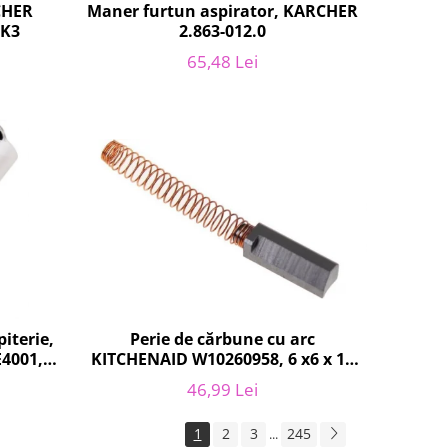
CHER
Maner furtun aspirator, KARCHER
 K3
2.863-012.0
65,48 Lei
Perie de cărbune cu arc
iterie,
KITCHENAID W10260958, 6 x6 x 19
E4001,
mm, pentru 5KSM15
100
46,99 Lei
1
2
3
245
...