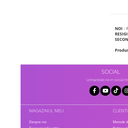
Home Cinema & Audio
Playere, Boxe & Casti
Telescoape & Optica
Televizoare & accesorii
NOI
- 
Bacanie
RESIG
SECO
Ambalaje cadouri
Cadouri
Produs
Curatenie si intretinere
SOCIAL
Urmareste-ne in social m
MAGAZINUL MEU
CLIENTI
Despre noi
Metode d