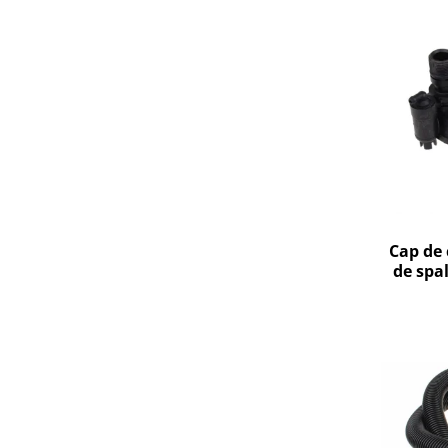
Gaming, Carti & Birotica
Birotica & Papetarie
Console, Jocuri & Accesorii
Ingrijire personala & Cosmetice
Accesorii aparate de ras electrice
Accesorii aparate hair styling
Aparate & Accesorii ingrijire
personala
Aparate cosmetice
Cap de 
Articole Sanatate si Wellness
de spa
Consumabile sanitare
Cosmetice si produse ingrijire
personala
Igiena dentara
Jucarii, Copii & Bebe
Camera copilului
Hrana bebelusi