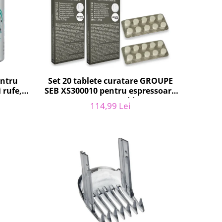
entru
Set 20 tablete curatare GROUPE
 rufe,
SEB XS300010 pentru espressoare
 250g
Krups (2x10 tablete)
114,99 Lei