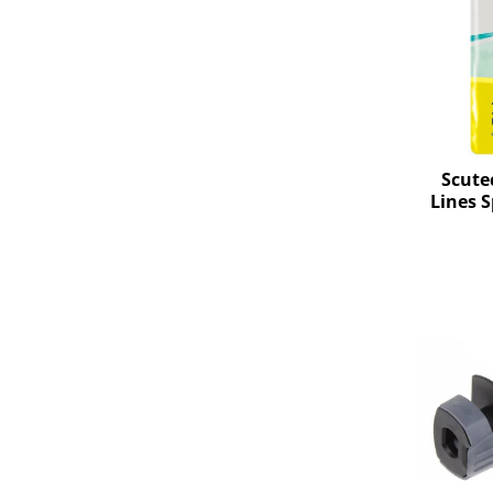
Uscatoare rufe
Utilaje si materiale de constructii
Laptop, Tablete & Telefoane
Accesorii tablete
Laptopuri si Accesorii
Telefoane Mobile & accesorii
Scutec
Lines 
Wearable & Gadgeturi
Extra,
Electrocasnice & Climatizare
Accesorii si piese masini spalat
rufe si uscatoare
Accesorii si piese masini spalat
vase
Aparate Frigorifice
Aparate Racire Aer
Aragaze si cuptoare cu microunde
Climatizare & sisteme de incalzire
Electrocasnice pentru Bucatarie