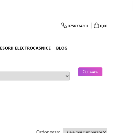
0756374301
0,00
CESORII ELECTROCASNICE
BLOG
Cauta
Ordoneaza: