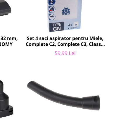
a 32 mm,
Set 4 saci aspirator pentru Miele,
ONOMY
Complete C2, Complete C3, Classic
C1, S8, S5, S2, compatibil 12281680
59,99 Lei