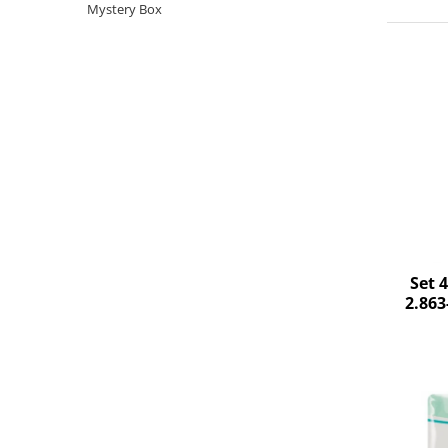
Curatenie si intretinere
Mystery Box
Decoratiuni
Gradinarit
Hobby-uri creative
Iluminat & Electrice
Jaluzele
Kit-uri automatizari porti si usi
garaj
Mobila dormitor
Mobila gradina & terasa
Mobila Living & Dining
Set 
Organizare si depozitare
2.863
Rafturi
Sanitare
Scule electrice si unelte
Silicon, spume si solutii tehnice
Sisteme Incalzire
Textile si covoare