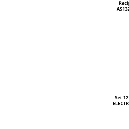
Retelistica & Supraveghere
Reci
Servere, Componente & UPS
AS13
Telecomenzi garaj
Sport & Activitati in aer liber
Accesorii antrenament
Accesorii Fitness
Accesorii sportive
Articole Voiaj
Camping
Ciclism
Sporturi acvatice
Sporturi de interior
TV, Audio & Foto
Set 12
Aparate Foto & Accesorii
ELECTR
Audio HI-FI & Profesionale
Camere video si sport
Drone si Accesorii