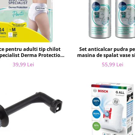
e pentru adulti tip chilot
Set anticalcar pudra p
Specialist Derma Protection
masina de spalat vase si
 7 picaturi, marimea M, 14
WPRO 484000008416, 2 x
39,99 Lei
55,99 Lei
bucati