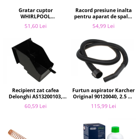
Retelistica & Supraveghere
Servere, Componente & UPS
Gratar cuptor
Racord presiune inalta
WHIRLPOOL
pentru aparat de spalat
Telecomenzi garaj
481010657433, 37.5 x 44.2
cu presiune, KARCHER
Sport & Activitati in aer liber
51,60 Lei
54,99 Lei
cm
9.013-355.0, K4/K5
Accesorii antrenament
Accesorii Fitness
Accesorii sportive
Articole Voiaj
Camping
Ciclism
Sporturi acvatice
Recipient zat cafea
Furtun aspirator Karcher
Sporturi de interior
Delonghi AS13200103,
Original 90120040, 2.5 m,
TV, Audio & Foto
ECAM21 - ECAM25
negru
60,59 Lei
115,99 Lei
Aparate Foto & Accesorii
Audio HI-FI & Profesionale
Camere video si sport
Drone si Accesorii