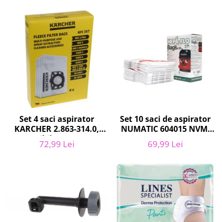
Curatenie si intretinere
Decoratiuni
Gradinarit
Hobby-uri creative
Iluminat & Electrice
Jaluzele
Kit-uri automatizari porti si usi
garaj
Mobila dormitor
Mobila gradina & terasa
Set 10 saci de aspirator
Set 4 saci aspirator
NUMATIC 604015 NVM-
KARCHER 2.863-314.0,
Mobila Living & Dining
1CH, 9L
compatibil cu WD, KWD,
Organizare si depozitare
69,99 Lei
72,99 Lei
SE
Rafturi
Sanitare
Scule electrice si unelte
Silicon, spume si solutii tehnice
Sisteme Incalzire
Textile si covoare