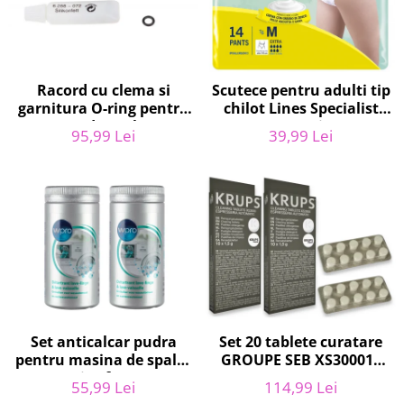
Uscatoare rufe
Utilaje si materiale de constructii
Laptop, Tablete & Telefoane
Racord cu clema si
Scutece pentru adulti tip
Accesorii tablete
garnitura O-ring pentru
chilot Lines Specialist
Laptopuri si Accesorii
aparat de spalat cu
Derma Protection Extra,
95,99 Lei
39,99 Lei
Telefoane Mobile & accesorii
presiune, KARCHER
7 picaturi, marimea M,
4.064-047.0, K2, K3, K4
14 bucati
Wearable & Gadgeturi
Electrocasnice & Climatizare
Accesorii si piese masini spalat
rufe si uscatoare
Accesorii si piese masini spalat
vase
Aparate Frigorifice
Aparate Racire Aer
Set anticalcar pudra
Set 20 tablete curatare
Aragaze si cuptoare cu microunde
pentru masina de spalat
GROUPE SEB XS300010
Climatizare & sisteme de incalzire
vase si rufe, WPRO
pentru espressoare
55,99 Lei
114,99 Lei
Electrocasnice pentru Bucatarie
484000008416, 2 x 250g
Krups (2x10 tablete)