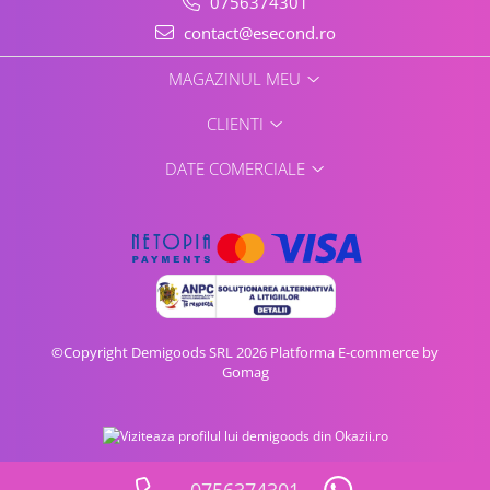
0756374301
contact@esecond.ro
MAGAZINUL MEU
CLIENTI
DATE COMERCIALE
©Copyright Demigoods SRL 2026
Platforma E-commerce by
Gomag
0756374301
Vezi oferta pe CEL.ro