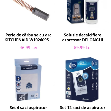
Home Cinema & Audio
Playere, Boxe & Casti
Telescoape & Optica
Televizoare & accesorii
Bacanie
Perie de cărbune cu arc
Solutie decalcifiere
Ambalaje cadouri
KITCHENAID W10260958,
espressor DELONGHI
Cadouri
6 x6 x 19 mm, pentru
AS00006179, DLSC500,
46,99 Lei
69,99 Lei
Curatenie si intretinere
5KSM15
500 ml
Set 4 saci aspirator
Set 12 saci de aspirator