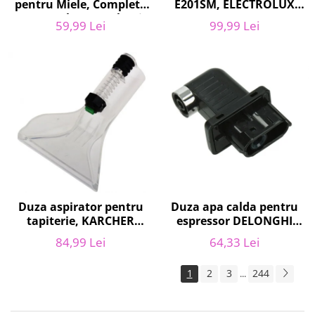
pentru Miele, Complete
E201SM, ELECTROLUX
C2, Complete C3, Classic
9001684811, CLASSIC
59,99 Lei
99,99 Lei
C1, S8, S5, S2, compatibil
LONG PERFORMANCE
12281680
Duza apa calda pentru
Duza aspirator pentru
espressor DELONGHI
tapiterie, KARCHER
AS00006949, ECAM22
9.012-278.0, SE4001,
64,33 Lei
84,99 Lei
ECAM29 FEB29 ECAM3
SE4002, SE5100 si SE6100
1
2
3
244
...