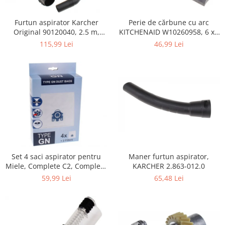
Home Cinema & Audio
Playere, Boxe & Casti
Perie de cărbune cu arc
Furtun aspirator Karcher
Telescoape & Optica
KITCHENAID W10260958, 6 x6
Original 90120040, 2.5 m,
x 19 mm, pentru 5KSM15
negru
Televizoare & accesorii
46,99 Lei
115,99 Lei
Bacanie
Ambalaje cadouri
Cadouri
Curatenie si intretinere
Maner furtun aspirator,
Set 4 saci aspirator pentru
KARCHER 2.863-012.0
Miele, Complete C2, Complete
C3, Classic C1, S8, S5, S2,
65,48 Lei
59,99 Lei
compatibil 12281680