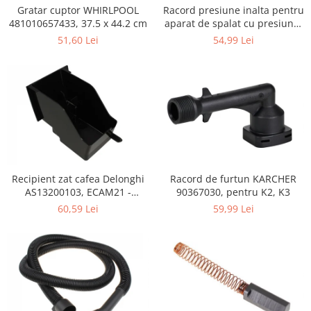
Retelistica & Supraveghere
Gratar cuptor WHIRLPOOL
Racord presiune inalta pentru
Servere, Componente & UPS
481010657433, 37.5 x 44.2 cm
aparat de spalat cu presiune,
KARCHER 9.013-355.0, K4/K5
Telecomenzi garaj
51,60 Lei
54,99 Lei
Sport & Activitati in aer liber
Accesorii antrenament
Accesorii Fitness
Accesorii sportive
Articole Voiaj
Camping
Ciclism
Recipient zat cafea Delonghi
Racord de furtun KARCHER
Sporturi acvatice
AS13200103, ECAM21 -
90367030, pentru K2, K3
Sporturi de interior
ECAM25
60,59 Lei
59,99 Lei
TV, Audio & Foto
Aparate Foto & Accesorii
Audio HI-FI & Profesionale
Camere video si sport
Drone si Accesorii