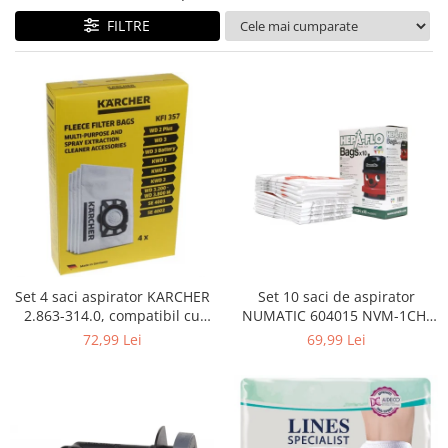
Curatenie si intretinere
FILTRE
Decoratiuni
Gradinarit
Hobby-uri creative
Iluminat & Electrice
Jaluzele
Kit-uri automatizari porti si usi
garaj
Mobila dormitor
Mobila gradina & terasa
Mobila Living & Dining
Organizare si depozitare
Set 4 saci aspirator KARCHER
Set 10 saci de aspirator
Rafturi
2.863-314.0, compatibil cu
NUMATIC 604015 NVM-1CH,
WD, KWD, SE
9L
Sanitare
72,99 Lei
69,99 Lei
Scule electrice si unelte
Silicon, spume si solutii tehnice
Sisteme Incalzire
Textile si covoare