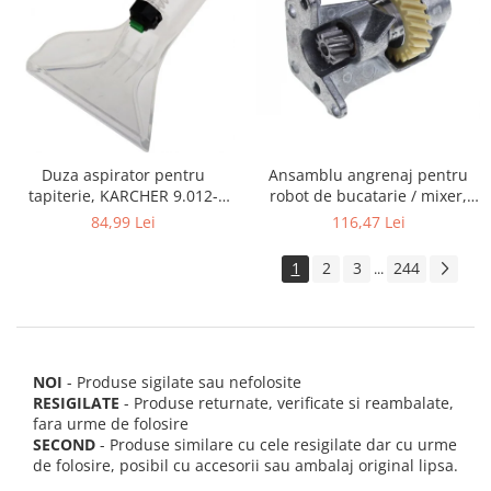
Ansamblu angrenaj pentru
Duza aspirator pentru
robot de bucatarie / mixer,
tapiterie, KARCHER 9.012-
KITCHENAID 2403092
278.0, SE4001, SE4002, SE5100
116,47 Lei
84,99 Lei
si SE6100
1
2
3
244
...
NOI
- Produse sigilate sau nefolosite
RESIGILATE
- Produse returnate, verificate si reambalate,
fara urme de folosire
SECOND
- Produse similare cu cele resigilate dar cu urme
de folosire, posibil cu accesorii sau ambalaj original lipsa.