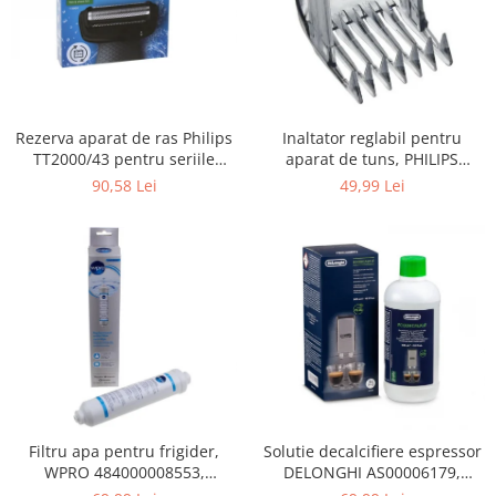
Gaming, Carti & Birotica
Birotica & Papetarie
Console, Jocuri & Accesorii
Ingrijire personala & Cosmetice
Rezerva aparat de ras Philips
Inaltator reglabil pentru
Accesorii aparate de ras electrice
TT2000/43 pentru seriile
aparat de tuns, PHILIPS
Accesorii aparate hair styling
Bodygroom 3000/5000/7000 si
422203633281, 3-15 mm,
90,58 Lei
49,99 Lei
Aparate & Accesorii ingrijire
Click&Style
HC56xx, HC76xx
personala
Aparate cosmetice
Articole Sanatate si Wellness
Consumabile sanitare
Cosmetice si produse ingrijire
personala
Igiena dentara
Jucarii, Copii & Bebe
Camera copilului
Filtru apa pentru frigider,
Solutie decalcifiere espressor
WPRO 484000008553,
DELONGHI AS00006179,
Hrana bebelusi
compatibil cu Samsung, AEG,
DLSC500, 500 ml