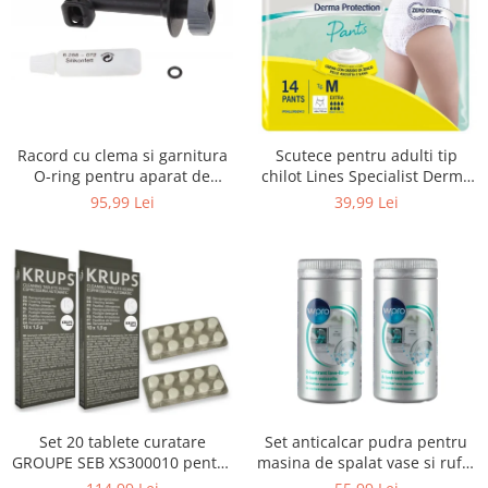
Uscatoare rufe
Utilaje si materiale de constructii
Laptop, Tablete & Telefoane
Accesorii tablete
Laptopuri si Accesorii
Racord cu clema si garnitura
Scutece pentru adulti tip
Telefoane Mobile & accesorii
O-ring pentru aparat de
chilot Lines Specialist Derma
spalat cu presiune, KARCHER
Protection Extra, 7 picaturi,
Wearable & Gadgeturi
95,99 Lei
39,99 Lei
4.064-047.0, K2, K3, K4
marimea M, 14 bucati
Electrocasnice & Climatizare
Accesorii si piese masini spalat
rufe si uscatoare
Accesorii si piese masini spalat
vase
Aparate Frigorifice
Aparate Racire Aer
Aragaze si cuptoare cu microunde
Set 20 tablete curatare
Set anticalcar pudra pentru
Climatizare & sisteme de incalzire
GROUPE SEB XS300010 pentru
masina de spalat vase si rufe,
Electrocasnice pentru Bucatarie
espressoare Krups (2x10
WPRO 484000008416, 2 x 250g