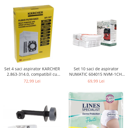
Curatenie si intretinere
Decoratiuni
Gradinarit
Hobby-uri creative
Iluminat & Electrice
Jaluzele
Kit-uri automatizari porti si usi
garaj
Mobila dormitor
Mobila gradina & terasa
Set 4 saci aspirator KARCHER
Set 10 saci de aspirator
2.863-314.0, compatibil cu
NUMATIC 604015 NVM-1CH,
Mobila Living & Dining
WD, KWD, SE
9L
72,99 Lei
69,99 Lei
Organizare si depozitare
Rafturi
Sanitare
Scule electrice si unelte
Silicon, spume si solutii tehnice
Sisteme Incalzire
Textile si covoare