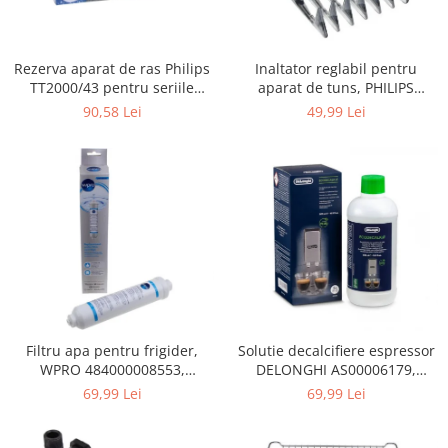
Gaming, Carti & Birotica
Birotica & Papetarie
Rezerva aparat de ras Philips
Inaltator reglabil pentru
Console, Jocuri & Accesorii
TT2000/43 pentru seriile
aparat de tuns, PHILIPS
Ingrijire personala & Cosmetice
Bodygroom 3000/5000/7000 si
422203633281, 3-15 mm,
90,58 Lei
49,99 Lei
Click&Style
HC56xx, HC76xx
Accesorii aparate de ras electrice
Accesorii aparate hair styling
Aparate & Accesorii ingrijire
personala
Aparate cosmetice
Articole Sanatate si Wellness
Consumabile sanitare
Cosmetice si produse ingrijire
personala
Igiena dentara
Filtru apa pentru frigider,
Solutie decalcifiere espressor
WPRO 484000008553,
DELONGHI AS00006179,
Jucarii, Copii & Bebe
compatibil cu Samsung, AEG,
DLSC500, 500 ml
69,99 Lei
69,99 Lei
Camera copilului
Bosch, LG, Zanussi, Gorenje
Hrana bebelusi