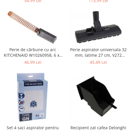
115,99 Lei
54,99 Lei
Retelistica & Supraveghere
Servere, Componente & UPS
Telecomenzi garaj
Sport & Activitati in aer liber
Accesorii antrenament
Accesorii Fitness
Accesorii sportive
Perie de cărbune cu arc
Perie aspirator universala 32
KITCHENAID W10260958, 6 x6
mm, latime 27 cm, V272
Articole Voiaj
x 19 mm, pentru 5KSM15
ECONOMY
46,99 Lei
45,49 Lei
Camping
Ciclism
Sporturi acvatice
Sporturi de interior
TV, Audio & Foto
Aparate Foto & Accesorii
Audio HI-FI & Profesionale
Camere video si sport
Drone si Accesorii
Set 4 saci aspirator pentru
Recipient zat cafea Delonghi