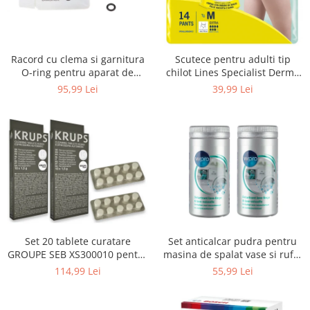
Uscatoare rufe
Utilaje si materiale de constructii
Laptop, Tablete & Telefoane
Racord cu clema si garnitura
Scutece pentru adulti tip
Accesorii tablete
O-ring pentru aparat de
chilot Lines Specialist Derma
spalat cu presiune, KARCHER
Protection Extra, 7 picaturi,
95,99 Lei
39,99 Lei
Laptopuri si Accesorii
4.064-047.0, K2, K3, K4
marimea M, 14 bucati
Telefoane Mobile & accesorii
Wearable & Gadgeturi
Electrocasnice & Climatizare
Accesorii si piese masini spalat
rufe si uscatoare
Accesorii si piese masini spalat
vase
Aparate Frigorifice
Set 20 tablete curatare
Set anticalcar pudra pentru
Aparate Racire Aer
GROUPE SEB XS300010 pentru
masina de spalat vase si rufe,
Aragaze si cuptoare cu microunde
espressoare Krups (2x10
WPRO 484000008416, 2 x 250g
114,99 Lei
55,99 Lei
tablete)
Climatizare & sisteme de incalzire
Electrocasnice pentru Bucatarie