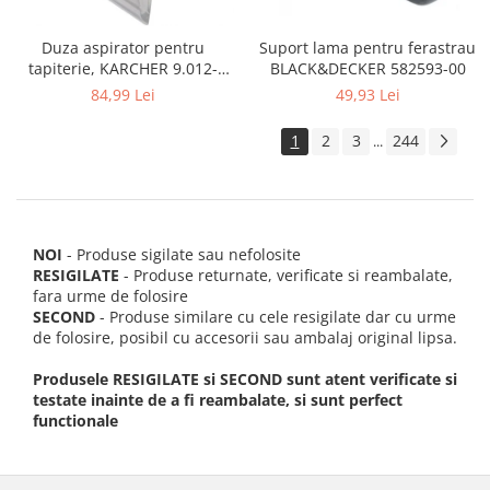
Suport lama pentru ferastrau
Duza aspirator pentru
BLACK&DECKER 582593-00
tapiterie, KARCHER 9.012-
278.0, SE4001, SE4002, SE5100
49,93 Lei
84,99 Lei
si SE6100
1
2
3
244
...
NOI
- Produse sigilate sau nefolosite
RESIGILATE
- Produse returnate, verificate si reambalate,
fara urme de folosire
SECOND
- Produse similare cu cele resigilate dar cu urme
de folosire, posibil cu accesorii sau ambalaj original lipsa.
Produsele RESIGILATE si SECOND sunt atent verificate si
testate inainte de a fi reambalate, si sunt perfect
functionale