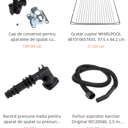
Igiena si ingrijire
Jucarii si Jocuri
Maternitate
Petshop
Gratar cuptor WHIRLPOOL
Cap de conversie pentru
Accesorii animale de companie
481010657433, 37.5 x 44.2 cm
aparatele de spalat cu
Acvaristica
presiune KARCHER K
51,60 Lei
199,99 Lei
Castroane si adapatori animale
Igiena animale de companie
Mobila si transport animale de
companie
Zgarzi, lese si hamuri
PC, Periferice & Software
Componente PC
Desktop PC & Monitoare
Imprimante, Scanere &
Consumabile
Furtun aspirator Karcher
Racord presiune inalta pentru
Periferice PC
Original 90120040, 2.5 m,
aparat de spalat cu presiune,
negru
KARCHER 9.013-355.0, K4/K5