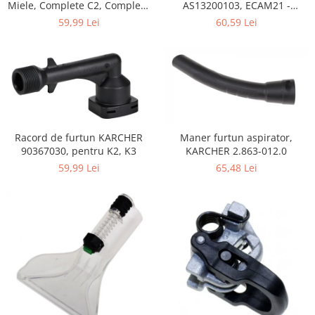
Home Cinema & Audio
Miele, Complete C2, Complete
AS13200103, ECAM21 -
C3, Classic C1, S8, S5, S2,
ECAM25
Playere, Boxe & Casti
59,99 Lei
60,59 Lei
compatibil 12281680
Telescoape & Optica
Televizoare & accesorii
Bacanie
Ambalaje cadouri
Cadouri
Curatenie si intretinere
Racord de furtun KARCHER
Maner furtun aspirator,
90367030, pentru K2, K3
KARCHER 2.863-012.0
59,99 Lei
65,48 Lei