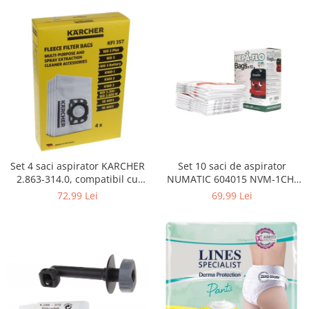
Curatenie si intretinere
Decoratiuni
Gradinarit
Hobby-uri creative
Iluminat & Electrice
Jaluzele
Kit-uri automatizari porti si usi
garaj
Mobila dormitor
Mobila gradina & terasa
Set 4 saci aspirator KARCHER
Set 10 saci de aspirator
2.863-314.0, compatibil cu
NUMATIC 604015 NVM-1CH,
Mobila Living & Dining
WD, KWD, SE
9L
72,99 Lei
69,99 Lei
Organizare si depozitare
Rafturi
Sanitare
Scule electrice si unelte
Silicon, spume si solutii tehnice
Sisteme Incalzire
Textile si covoare