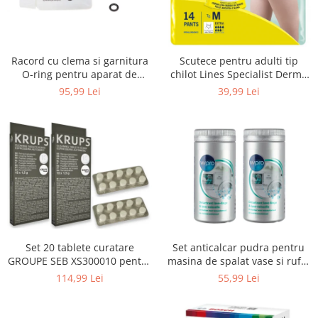
Uscatoare rufe
Utilaje si materiale de constructii
Laptop, Tablete & Telefoane
Racord cu clema si garnitura
Scutece pentru adulti tip
Accesorii tablete
O-ring pentru aparat de
chilot Lines Specialist Derma
spalat cu presiune, KARCHER
Protection Extra, 7 picaturi,
95,99 Lei
39,99 Lei
Laptopuri si Accesorii
4.064-047.0, K2, K3, K4
marimea M, 14 bucati
Telefoane Mobile & accesorii
Wearable & Gadgeturi
Electrocasnice & Climatizare
Accesorii si piese masini spalat
rufe si uscatoare
Accesorii si piese masini spalat
vase
Aparate Frigorifice
Set 20 tablete curatare
Set anticalcar pudra pentru
Aparate Racire Aer
GROUPE SEB XS300010 pentru
masina de spalat vase si rufe,
Aragaze si cuptoare cu microunde
espressoare Krups (2x10
WPRO 484000008416, 2 x 250g
114,99 Lei
55,99 Lei
tablete)
Climatizare & sisteme de incalzire
Electrocasnice pentru Bucatarie