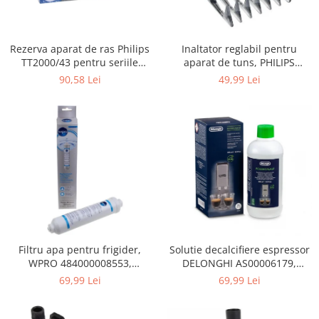
Gaming, Carti & Birotica
Birotica & Papetarie
Rezerva aparat de ras Philips
Inaltator reglabil pentru
Console, Jocuri & Accesorii
TT2000/43 pentru seriile
aparat de tuns, PHILIPS
Ingrijire personala & Cosmetice
Bodygroom 3000/5000/7000 si
422203633281, 3-15 mm,
90,58 Lei
49,99 Lei
Click&Style
HC56xx, HC76xx
Accesorii aparate de ras electrice
Accesorii aparate hair styling
Aparate & Accesorii ingrijire
personala
Aparate cosmetice
Articole Sanatate si Wellness
Consumabile sanitare
Cosmetice si produse ingrijire
personala
Igiena dentara
Filtru apa pentru frigider,
Solutie decalcifiere espressor
WPRO 484000008553,
DELONGHI AS00006179,
Jucarii, Copii & Bebe
compatibil cu Samsung, AEG,
DLSC500, 500 ml
69,99 Lei
69,99 Lei
Camera copilului
Bosch, LG, Zanussi, Gorenje
Hrana bebelusi