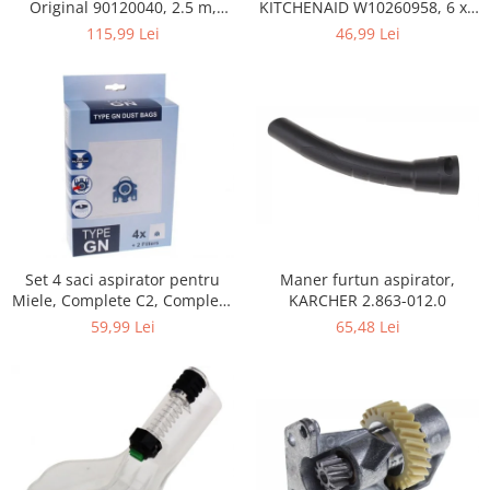
Home Cinema & Audio
KITCHENAID W10260958, 6 x6
Original 90120040, 2.5 m,
x 19 mm, pentru 5KSM15
negru
46,99 Lei
115,99 Lei
Playere, Boxe & Casti
Telescoape & Optica
Televizoare & accesorii
Bacanie
Ambalaje cadouri
Cadouri
Curatenie si intretinere
Maner furtun aspirator,
Set 4 saci aspirator pentru
KARCHER 2.863-012.0
Miele, Complete C2, Complete
C3, Classic C1, S8, S5, S2,
65,48 Lei
59,99 Lei
compatibil 12281680