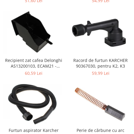
51,60 Lei
54,99 Lei
Retelistica & Supraveghere
Servere, Componente & UPS
Telecomenzi garaj
Sport & Activitati in aer liber
Accesorii antrenament
Accesorii Fitness
Accesorii sportive
Articole Voiaj
Recipient zat cafea Delonghi
Racord de furtun KARCHER
Camping
AS13200103, ECAM21 -
90367030, pentru K2, K3
ECAM25
Ciclism
60,59 Lei
59,99 Lei
Sporturi acvatice
Sporturi de interior
TV, Audio & Foto
Aparate Foto & Accesorii
Audio HI-FI & Profesionale
Camere video si sport
Drone si Accesorii
Perie de cărbune cu arc
Furtun aspirator Karcher