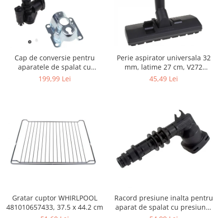
Igiena si ingrijire
Jucarii si Jocuri
Maternitate
Petshop
Cap de conversie pentru
Perie aspirator universala 32
Accesorii animale de companie
aparatele de spalat cu
mm, latime 27 cm, V272
Acvaristica
presiune KARCHER K
ECONOMY
199,99 Lei
45,49 Lei
Castroane si adapatori animale
Igiena animale de companie
Mobila si transport animale de
companie
Zgarzi, lese si hamuri
PC, Periferice & Software
Componente PC
Desktop PC & Monitoare
Imprimante, Scanere &
Consumabile
Gratar cuptor WHIRLPOOL
Racord presiune inalta pentru
Periferice PC
481010657433, 37.5 x 44.2 cm
aparat de spalat cu presiune,
KARCHER 9.013-355.0, K4/K5