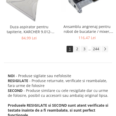
Ansamblu angrenaj pentru
Duza aspirator pentru
robot de bucatarie / mixer,
tapiterie, KARCHER 9.012-
KITCHENAID 2403092
278.0, SE4001, SE4002, SE5100
116,47 Lei
84,99 Lei
si SE6100
1
2
3
244
...
NOI
- Produse sigilate sau nefolosite
RESIGILATE
- Produse returnate, verificate si reambalate,
fara urme de folosire
SECOND
- Produse similare cu cele resigilate dar cu urme
de folosire, posibil cu accesorii sau ambalaj original lipsa.
Produsele RESIGILATE si SECOND sunt atent verificate si
testate inainte de a fi reambalate, si sunt perfect
functionale