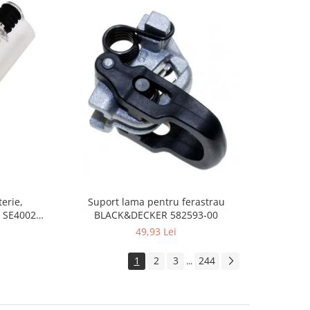
Suport lama pentru ferastrau
erie,
BLACK&DECKER 582593-00
 SE4002,
49,93 Lei
1
2
3
244
...