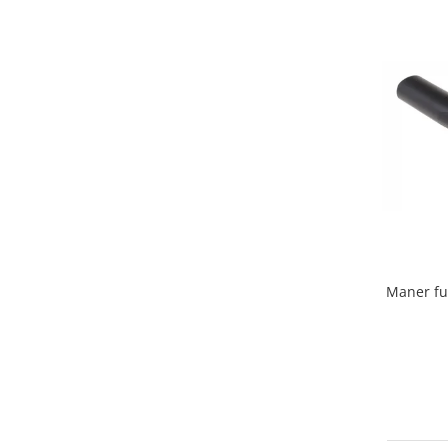
Home Cinema & Audio
Playere, Boxe & Casti
Telescoape & Optica
Televizoare & accesorii
Bacanie
Ambalaje cadouri
Cadouri
Curatenie si intretinere
Maner fu