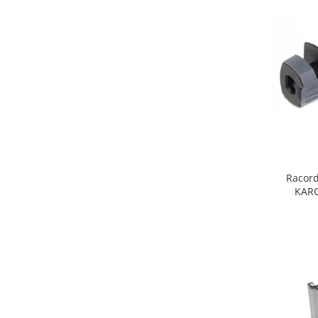
Fiare de calcat si masini de cusut
Ingrijire Locuinta
Purificatoare de aer
Fashion
Bijuterii
Ceasuri barbatesti
Ceasuri dama
Cutii, curele si accesorii ceasuri
Genti si accesorii barbati
Racord
Genti si accesorii femei
KARC
Imbracaminte barbati
Imbracaminte femei
Imbracaminte si Incaltaminte copii
Incaltaminte barbati
Incaltaminte femei
Ochelari de soare
Ochelari de vedere