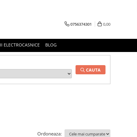
0756374301
0,00
RII ELECTROCASNICE
BLOG
CAUTA
Ordoneaza: