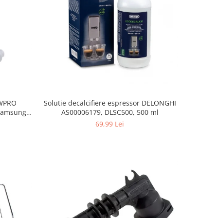
, WPRO
Solutie decalcifiere espressor DELONGHI
Samsung,
AS00006179, DLSC500, 500 ml
orenje
69,99 Lei