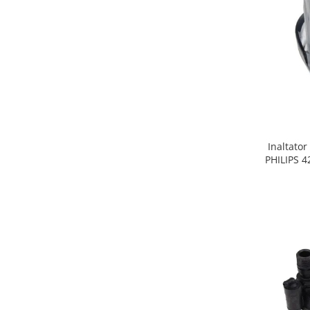
Gaming, Carti & Birotica
Birotica & Papetarie
Console, Jocuri & Accesorii
Ingrijire personala & Cosmetice
Accesorii aparate de ras electrice
Accesorii aparate hair styling
Aparate & Accesorii ingrijire
personala
Inaltator
Aparate cosmetice
PHILIPS 
Articole Sanatate si Wellness
Consumabile sanitare
Cosmetice si produse ingrijire
personala
Igiena dentara
Jucarii, Copii & Bebe
Camera copilului
Hrana bebelusi