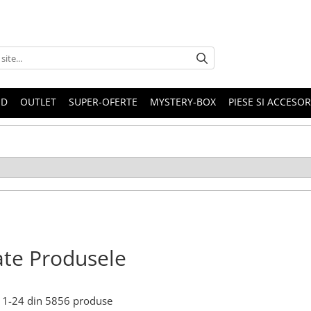
ND
OUTLET
SUPER-OFERTE
MYSTERY-BOX
PIESE SI ACCESO
te Produsele
1-
24
din
5856
produse