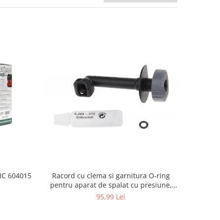
Racord cu clema si garnitura O-ring
TIC 604015
pentru aparat de spalat cu presiune,
KARCHER 4.064-047.0, K2, K3, K4
95,99 Lei