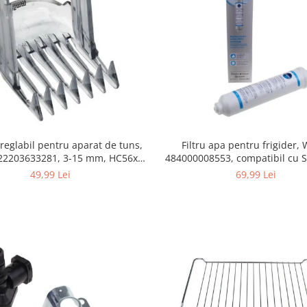
Filtru apa pentru frigider
 reglabil pentru aparat de tuns,
484000008553, compatibil cu 
422203633281, 3-15 mm, HC56xx,
AEG, Bosch, LG, Zanussi, G
HC76xx
69,99 Lei
49,99 Lei