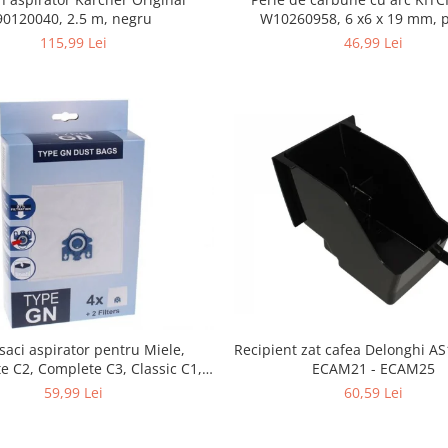
90120040, 2.5 m, negru
W10260958, 6 x6 x 19 mm, pentru
5KSM15
115,99 Lei
46,99 Lei
 saci aspirator pentru Miele,
Recipient zat cafea Delonghi A
e C2, Complete C3, Classic C1,
ECAM21 - ECAM25
S5, S2, compatibil 12281680
59,99 Lei
60,59 Lei