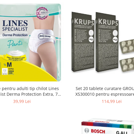
 pentru adulti tip chilot Lines
Set 20 tablete curatare GRO
list Derma Protection Extra, 7
XS300010 pentru espressoar
turi, marimea M, 14 bucati
(2x10 tablete)
39,99 Lei
114,99 Lei