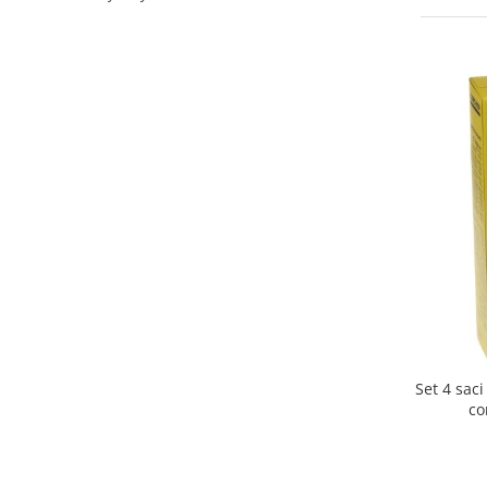
Curatenie si intretinere
Decoratiuni
Gradinarit
Hobby-uri creative
Iluminat & Electrice
Jaluzele
Kit-uri automatizari porti si usi
garaj
Mobila dormitor
Mobila gradina & terasa
Mobila Living & Dining
Organizare si depozitare
Rafturi
Sanitare
Set 4 sac
Scule electrice si unelte
co
Silicon, spume si solutii tehnice
Sisteme Incalzire
Textile si covoare