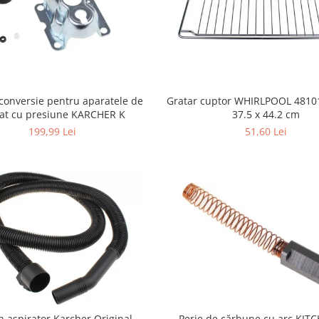
conversie pentru aparatele de
Gratar cuptor WHIRLPOOL 4810
lat cu presiune KARCHER K
37.5 x 44.2 cm
199,99 Lei
51,60 Lei
n aspirator Karcher Original
Perie de cărbune cu arc KIT