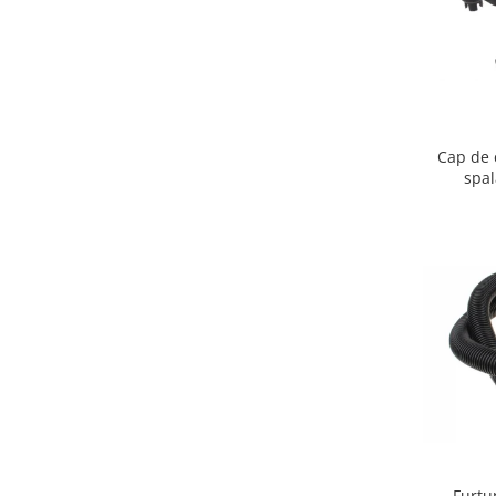
Igiena si ingrijire
Jucarii si Jocuri
Maternitate
Petshop
Accesorii animale de companie
Cap de 
Acvaristica
spa
Castroane si adapatori animale
Igiena animale de companie
Mobila si transport animale de
companie
Zgarzi, lese si hamuri
PC, Periferice & Software
Componente PC
Desktop PC & Monitoare
Imprimante, Scanere &
Consumabile
Periferice PC
Furtu