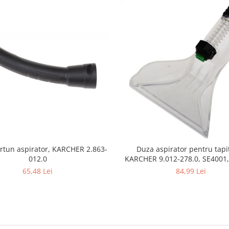
rtun aspirator, KARCHER 2.863-
Duza aspirator pentru tapit
012.0
KARCHER 9.012-278.0, SE4001,
SE5100 si SE6100
65,48 Lei
84,99 Lei