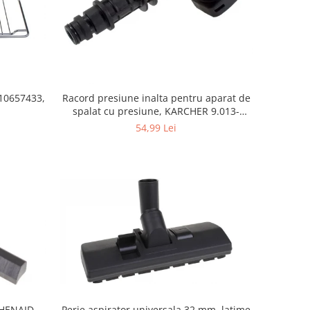
10657433,
Racord presiune inalta pentru aparat de
spalat cu presiune, KARCHER 9.013-
355.0, K4/K5
54,99 Lei
Perie aspirator universala 32 mm, latime
CHENAID