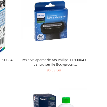
Rezerva aparat de ras Philips TT2000/43
 17003048,
pentru seriile Bodygroom
3000/5000/7000 si Click&Style
90,58 Lei