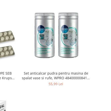
Set anticalcar pudra pentru masina de
UPE SEB
spalat vase si rufe, WPRO 484000008416,
e Krups
2 x 250g
55,99 Lei