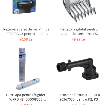
Gaming, Carti & Birotica
Birotica & Papetarie
Console, Jocuri & Accesorii
Ingrijire personala & Cosmetice
Rezerva aparat de ras Philips
Inaltator reglabil pentru
Accesorii aparate de ras electrice
TT2000/43 pentru seriile
aparat de tuns, PHILIPS
Accesorii aparate hair styling
Bodygroom 3000/5000/7000 si
422203633281, 3-15 mm,
90,58 Lei
49,99 Lei
Aparate & Accesorii ingrijire
Click&Style
HC56xx, HC76xx
personala
Aparate cosmetice
Articole Sanatate si Wellness
Consumabile sanitare
Cosmetice si produse ingrijire
personala
Igiena dentara
Jucarii, Copii & Bebe
Filtru apa pentru frigider,
Racord de furtun KARCHER
Camera copilului
WPRO 484000008553,
90367030, pentru K2, K3
Hrana bebelusi
compatibil cu Samsung, AEG,
69,99 Lei
59,99 Lei