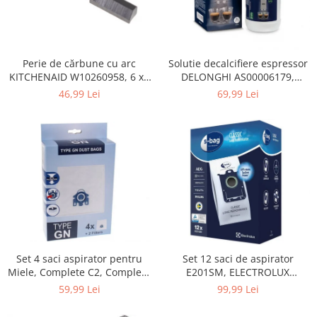
Home Cinema & Audio
Playere, Boxe & Casti
Telescoape & Optica
Televizoare & accesorii
Perie de cărbune cu arc
Solutie decalcifiere espressor
KITCHENAID W10260958, 6 x6
DELONGHI AS00006179,
Bacanie
x 19 mm, pentru 5KSM15
DLSC500, 500 ml
46,99 Lei
69,99 Lei
Ambalaje cadouri
Cadouri
Curatenie si intretinere
Set 4 saci aspirator pentru
Set 12 saci de aspirator
Miele, Complete C2, Complete
E201SM, ELECTROLUX
C3, Classic C1, S8, S5, S2,
9001684811, CLASSIC LONG
59,99 Lei
99,99 Lei
compatibil 12281680
PERFORMANCE