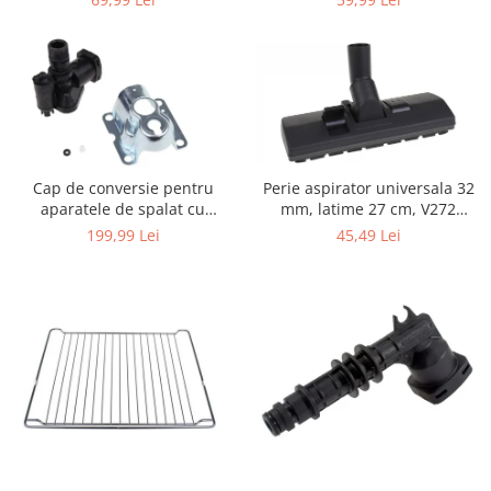
Igiena si ingrijire
Bosch, LG, Zanussi, Gorenje
Jucarii si Jocuri
Maternitate
Petshop
Accesorii animale de companie
Acvaristica
Castroane si adapatori animale
Cap de conversie pentru
Perie aspirator universala 32
aparatele de spalat cu
mm, latime 27 cm, V272
Igiena animale de companie
presiune KARCHER K
ECONOMY
199,99 Lei
45,49 Lei
Mobila si transport animale de
companie
Zgarzi, lese si hamuri
PC, Periferice & Software
Componente PC
Desktop PC & Monitoare
Imprimante, Scanere &
Consumabile
Periferice PC