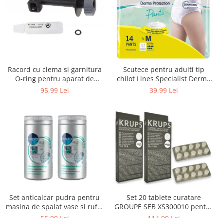
Uscatoare rufe
Utilaje si materiale de constructii
Laptop, Tablete & Telefoane
Accesorii tablete
Laptopuri si Accesorii
Racord cu clema si garnitura
Scutece pentru adulti tip
Telefoane Mobile & accesorii
O-ring pentru aparat de
chilot Lines Specialist Derma
spalat cu presiune, KARCHER
Protection Extra, 7 picaturi,
Wearable & Gadgeturi
95,99 Lei
39,99 Lei
4.064-047.0, K2, K3, K4
marimea M, 14 bucati
Electrocasnice & Climatizare
Accesorii si piese masini spalat
rufe si uscatoare
Accesorii si piese masini spalat
vase
Aparate Frigorifice
Aparate Racire Aer
Aragaze si cuptoare cu microunde
Set anticalcar pudra pentru
Set 20 tablete curatare
Climatizare & sisteme de incalzire
masina de spalat vase si rufe,
GROUPE SEB XS300010 pentru
Electrocasnice pentru Bucatarie
WPRO 484000008416, 2 x 250g
espressoare Krups (2x10