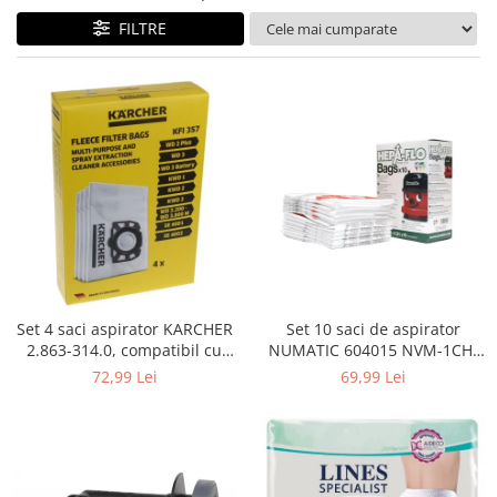
Curatenie si intretinere
FILTRE
Decoratiuni
Gradinarit
Hobby-uri creative
Iluminat & Electrice
Jaluzele
Kit-uri automatizari porti si usi
garaj
Mobila dormitor
Mobila gradina & terasa
Mobila Living & Dining
Organizare si depozitare
Set 4 saci aspirator KARCHER
Set 10 saci de aspirator
Rafturi
2.863-314.0, compatibil cu
NUMATIC 604015 NVM-1CH,
WD, KWD, SE
9L
Sanitare
72,99 Lei
69,99 Lei
Scule electrice si unelte
Silicon, spume si solutii tehnice
Sisteme Incalzire
Textile si covoare