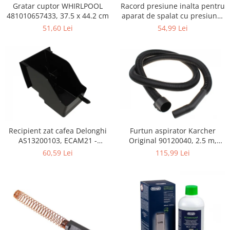
Retelistica & Supraveghere
Gratar cuptor WHIRLPOOL
Racord presiune inalta pentru
Servere, Componente & UPS
481010657433, 37.5 x 44.2 cm
aparat de spalat cu presiune,
KARCHER 9.013-355.0, K4/K5
Telecomenzi garaj
51,60 Lei
54,99 Lei
Sport & Activitati in aer liber
Accesorii antrenament
Accesorii Fitness
Accesorii sportive
Articole Voiaj
Camping
Ciclism
Furtun aspirator Karcher
Recipient zat cafea Delonghi
Sporturi acvatice
Original 90120040, 2.5 m,
AS13200103, ECAM21 -
Sporturi de interior
negru
ECAM25
115,99 Lei
60,59 Lei
TV, Audio & Foto
Aparate Foto & Accesorii
Audio HI-FI & Profesionale
Camere video si sport
Drone si Accesorii