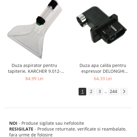
Duza apa calda pentru
Duza aspirator pentru
espressor DELONGHI
tapiterie, KARCHER 9.012-
AS00006949, ECAM22 ECAM29
278.0, SE4001, SE4002, SE5100
64,33 Lei
84,99 Lei
FEB29 ECAM3
si SE6100
1
2
3
244
...
NOI
- Produse sigilate sau nefolosite
RESIGILATE
- Produse returnate, verificate si reambalate,
fara urme de folosire