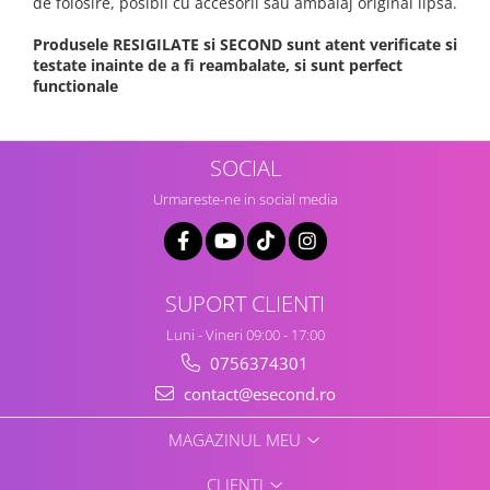
de folosire, posibil cu accesorii sau ambalaj original lipsa.
Produsele RESIGILATE si SECOND sunt atent verificate si
testate inainte de a fi reambalate, si sunt perfect
functionale
SOCIAL
Urmareste-ne in social media
SUPORT CLIENTI
Luni - Vineri 09:00 - 17:00
0756374301
contact@esecond.ro
MAGAZINUL MEU
CLIENTI