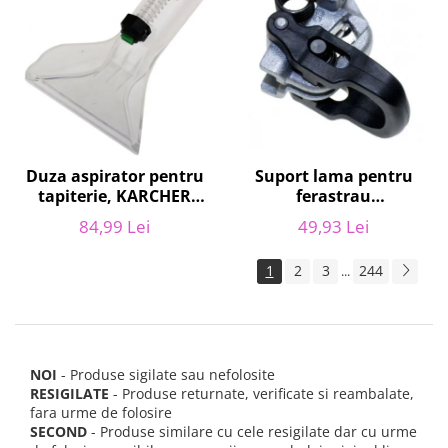
Suport lama pentru
Duza aspirator pentru
ferastrau
tapiterie, KARCHER
BLACK&DECKER 582593-
9.012-278.0, SE4001,
49,93 Lei
84,99 Lei
00
SE4002, SE5100 si SE6100
1
2
3
244
...
NOI
- Produse sigilate sau nefolosite
RESIGILATE
- Produse returnate, verificate si reambalate,
fara urme de folosire
SECOND
- Produse similare cu cele resigilate dar cu urme