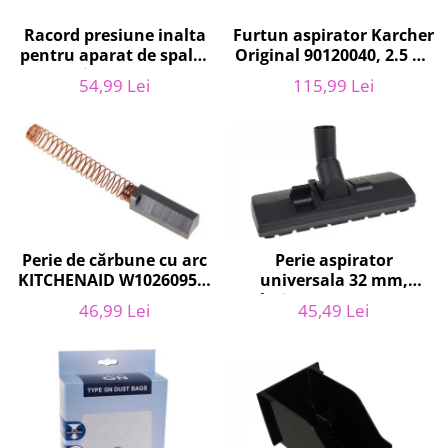
Retelistica & Supraveghere
Servere, Componente & UPS
Furtun aspirator Karcher
Racord presiune inalta
Telecomenzi garaj
Original 90120040, 2.5 m,
pentru aparat de spalat
negru
cu presiune, KARCHER
Sport & Activitati in aer liber
115,99 Lei
54,99 Lei
9.013-355.0, K4/K5
Accesorii antrenament
Accesorii Fitness
Accesorii sportive
Articole Voiaj
Camping
Ciclism
Perie de cărbune cu arc
Perie aspirator
Sporturi acvatice
KITCHENAID W10260958,
universala 32 mm,
Sporturi de interior
6 x6 x 19 mm, pentru
latime 27 cm, V272
46,99 Lei
45,49 Lei
TV, Audio & Foto
5KSM15
ECONOMY
Aparate Foto & Accesorii
Audio HI-FI & Profesionale
Camere video si sport
Drone si Accesorii