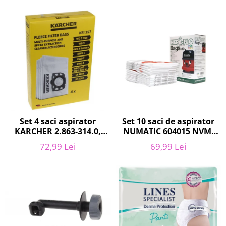
Curatenie si intretinere
Decoratiuni
Gradinarit
Hobby-uri creative
Iluminat & Electrice
Jaluzele
Kit-uri automatizari porti si usi
garaj
Mobila dormitor
Mobila gradina & terasa
Set 10 saci de aspirator
Set 4 saci aspirator
NUMATIC 604015 NVM-
KARCHER 2.863-314.0,
Mobila Living & Dining
1CH, 9L
compatibil cu WD, KWD,
Organizare si depozitare
69,99 Lei
72,99 Lei
SE
Rafturi
Sanitare
Scule electrice si unelte
Silicon, spume si solutii tehnice
Sisteme Incalzire
Textile si covoare