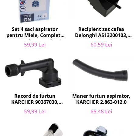
Home Cinema & Audio
Playere, Boxe & Casti
Telescoape & Optica
Televizoare & accesorii
Recipient zat cafea
Set 4 saci aspirator
Bacanie
Delonghi AS13200103,
pentru Miele, Complete
ECAM21 - ECAM25
C2, Complete C3, Classic
Ambalaje cadouri
60,59 Lei
59,99 Lei
C1, S8, S5, S2, compatibil
Cadouri
12281680
Curatenie si intretinere
Racord de furtun
Maner furtun aspirator,
KARCHER 90367030,
KARCHER 2.863-012.0
pentru K2, K3
59,99 Lei
65,48 Lei