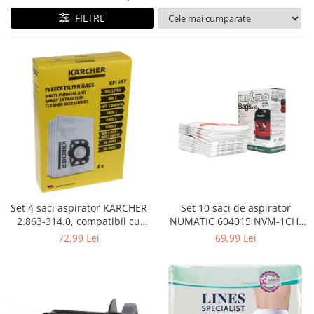
Curatenie si intretinere
FILTRE
Decoratiuni
Gradinarit
Hobby-uri creative
Iluminat & Electrice
Jaluzele
Kit-uri automatizari porti si usi
garaj
Mobila dormitor
Mobila gradina & terasa
Mobila Living & Dining
Organizare si depozitare
Set 4 saci aspirator KARCHER
Set 10 saci de aspirator
Rafturi
2.863-314.0, compatibil cu
NUMATIC 604015 NVM-1CH,
WD, KWD, SE
9L
Sanitare
72,99 Lei
69,99 Lei
Scule electrice si unelte
Silicon, spume si solutii tehnice
Sisteme Incalzire
Textile si covoare