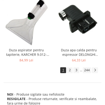
Duza apa calda pentru
Duza aspirator pentru
espressor DELONGHI
tapiterie, KARCHER 9.012-
AS00006949, ECAM22 ECAM29
278.0, SE4001, SE4002, SE5100
64,33 Lei
84,99 Lei
FEB29 ECAM3
si SE6100
1
2
3
244
...
NOI
- Produse sigilate sau nefolosite
RESIGILATE
- Produse returnate, verificate si reambalate,
fara urme de folosire