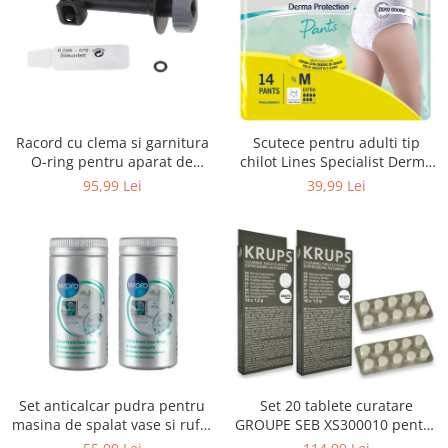
Uscatoare rufe
Utilaje si materiale de constructii
Laptop, Tablete & Telefoane
Accesorii tablete
Laptopuri si Accesorii
Racord cu clema si garnitura
Scutece pentru adulti tip
Telefoane Mobile & accesorii
O-ring pentru aparat de
chilot Lines Specialist Derma
spalat cu presiune, KARCHER
Protection Extra, 7 picaturi,
Wearable & Gadgeturi
95,99 Lei
39,99 Lei
4.064-047.0, K2, K3, K4
marimea M, 14 bucati
Electrocasnice & Climatizare
Accesorii si piese masini spalat
rufe si uscatoare
Accesorii si piese masini spalat
vase
Aparate Frigorifice
Aparate Racire Aer
Aragaze si cuptoare cu microunde
Set anticalcar pudra pentru
Set 20 tablete curatare
Climatizare & sisteme de incalzire
masina de spalat vase si rufe,
GROUPE SEB XS300010 pentru
Electrocasnice pentru Bucatarie
WPRO 484000008416, 2 x 250g
espressoare Krups (2x10