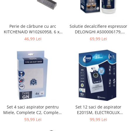
Home Cinema & Audio
Playere, Boxe & Casti
Telescoape & Optica
Televizoare & accesorii
Perie de cărbune cu arc
Solutie decalcifiere espressor
KITCHENAID W10260958, 6 x6
DELONGHI AS00006179,
Bacanie
x 19 mm, pentru 5KSM15
DLSC500, 500 ml
46,99 Lei
69,99 Lei
Ambalaje cadouri
Cadouri
Curatenie si intretinere
Set 4 saci aspirator pentru
Set 12 saci de aspirator
Miele, Complete C2, Complete
E201SM, ELECTROLUX
C3, Classic C1, S8, S5, S2,
9001684811, CLASSIC LONG
59,99 Lei
99,99 Lei
compatibil 12281680
PERFORMANCE