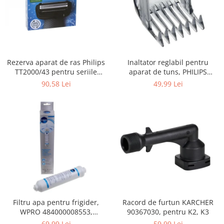
Gaming, Carti & Birotica
Birotica & Papetarie
Console, Jocuri & Accesorii
Ingrijire personala & Cosmetice
Rezerva aparat de ras Philips
Inaltator reglabil pentru
Accesorii aparate de ras electrice
TT2000/43 pentru seriile
aparat de tuns, PHILIPS
Accesorii aparate hair styling
Bodygroom 3000/5000/7000 si
422203633281, 3-15 mm,
90,58 Lei
49,99 Lei
Aparate & Accesorii ingrijire
Click&Style
HC56xx, HC76xx
personala
Aparate cosmetice
Articole Sanatate si Wellness
Consumabile sanitare
Cosmetice si produse ingrijire
personala
Igiena dentara
Jucarii, Copii & Bebe
Filtru apa pentru frigider,
Racord de furtun KARCHER
Camera copilului
WPRO 484000008553,
90367030, pentru K2, K3
Hrana bebelusi
compatibil cu Samsung, AEG,
69,99 Lei
59,99 Lei