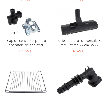
Igiena si ingrijire
Bosch, LG, Zanussi, Gorenje
Jucarii si Jocuri
Maternitate
Petshop
Accesorii animale de companie
Acvaristica
Castroane si adapatori animale
Cap de conversie pentru
Perie aspirator universala 32
aparatele de spalat cu
mm, latime 27 cm, V272
Igiena animale de companie
presiune KARCHER K
ECONOMY
199,99 Lei
45,49 Lei
Mobila si transport animale de
companie
Zgarzi, lese si hamuri
PC, Periferice & Software
Componente PC
Desktop PC & Monitoare
Imprimante, Scanere &
Consumabile
Periferice PC