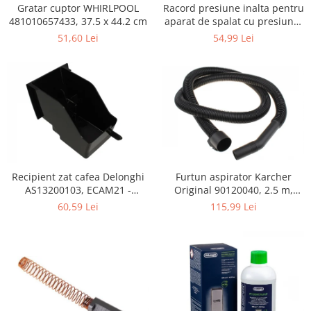
Retelistica & Supraveghere
Gratar cuptor WHIRLPOOL
Racord presiune inalta pentru
Servere, Componente & UPS
481010657433, 37.5 x 44.2 cm
aparat de spalat cu presiune,
KARCHER 9.013-355.0, K4/K5
Telecomenzi garaj
51,60 Lei
54,99 Lei
Sport & Activitati in aer liber
Accesorii antrenament
Accesorii Fitness
Accesorii sportive
Articole Voiaj
Camping
Ciclism
Furtun aspirator Karcher
Recipient zat cafea Delonghi
Sporturi acvatice
Original 90120040, 2.5 m,
AS13200103, ECAM21 -
Sporturi de interior
negru
ECAM25
115,99 Lei
60,59 Lei
TV, Audio & Foto
Aparate Foto & Accesorii
Audio HI-FI & Profesionale
Camere video si sport
Drone si Accesorii