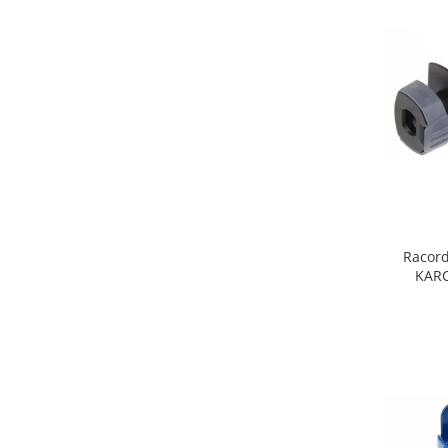
Fiare de calcat si masini de cusut
Ingrijire Locuinta
Purificatoare de aer
Fashion
Bijuterii
Ceasuri barbatesti
Ceasuri dama
Cutii, curele si accesorii ceasuri
Genti si accesorii barbati
Genti si accesorii femei
Racord
KARC
Imbracaminte barbati
Imbracaminte femei
Imbracaminte si Incaltaminte copii
Incaltaminte barbati
Incaltaminte femei
Ochelari de soare
Ochelari de vedere