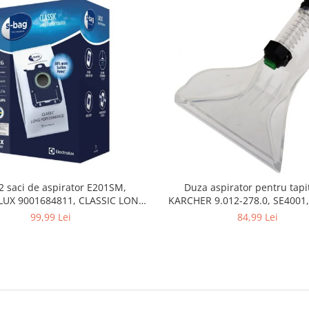
2 saci de aspirator E201SM,
Duza aspirator pentru tapit
UX 9001684811, CLASSIC LONG
KARCHER 9.012-278.0, SE4001,
PERFORMANCE
SE5100 si SE6100
99,99 Lei
84,99 Lei