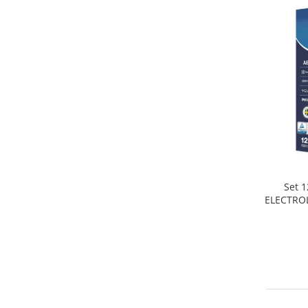
Home Cinema & Audio
Playere, Boxe & Casti
Telescoape & Optica
Televizoare & accesorii
Bacanie
Ambalaje cadouri
Cadouri
Curatenie si intretinere
Set 1
ELECTROL