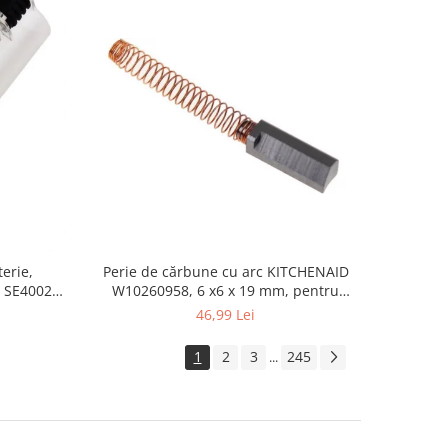
erie,
Perie de cărbune cu arc KITCHENAID
 SE4002,
W10260958, 6 x6 x 19 mm, pentru
5KSM15
46,99 Lei
1
2
3
245
...