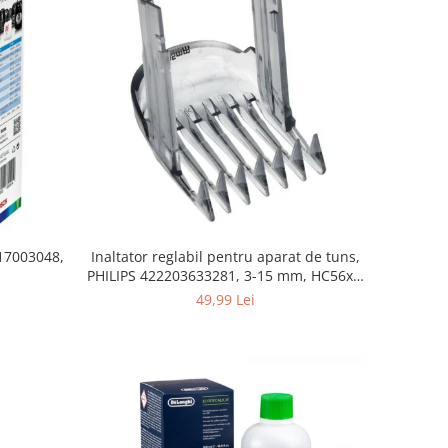
 17003048,
Inaltator reglabil pentru aparat de tuns,
PHILIPS 422203633281, 3-15 mm, HC56xx,
HC76xx
49,99 Lei