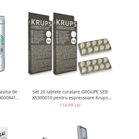
asina de
Set 20 tablete curatare GROUPE SEB
000008416,
XS300010 pentru espressoare Krups
(2x10 tablete)
114,99 Lei