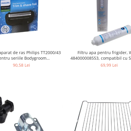
Filtru apa pentru frigider
aparat de ras Philips TT2000/43
484000008553, compatibil cu 
entru seriile Bodygroom
AEG, Bosch, LG, Zanussi, G
0/5000/7000 si Click&Style
69,99 Lei
90,58 Lei