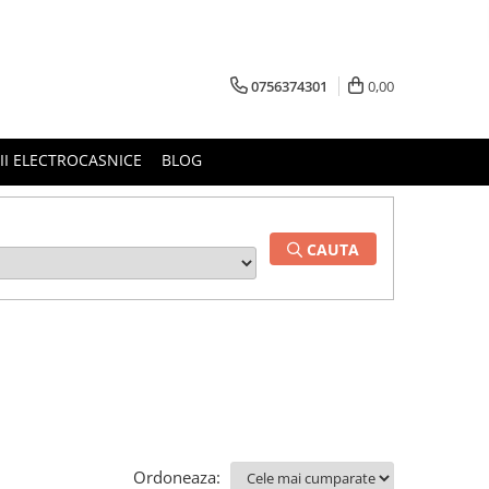
0756374301
0,00
RII ELECTROCASNICE
BLOG
CAUTA
Ordoneaza: