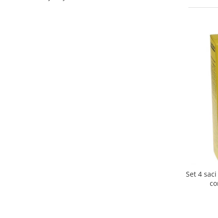
Curatenie si intretinere
Decoratiuni
Gradinarit
Hobby-uri creative
Iluminat & Electrice
Jaluzele
Kit-uri automatizari porti si usi
garaj
Mobila dormitor
Mobila gradina & terasa
Mobila Living & Dining
Organizare si depozitare
Rafturi
Sanitare
Set 4 sac
Scule electrice si unelte
co
Silicon, spume si solutii tehnice
Sisteme Incalzire
Textile si covoare