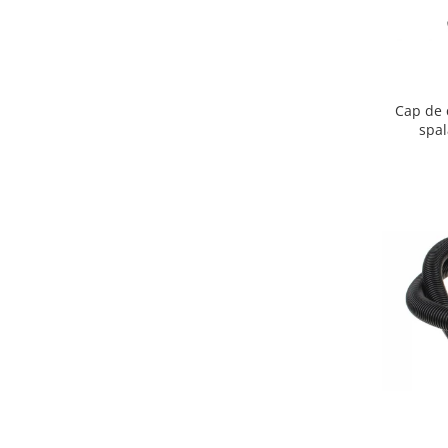
Igiena si ingrijire
Jucarii si Jocuri
Maternitate
Petshop
Cap de 
Accesorii animale de companie
spa
Acvaristica
Castroane si adapatori animale
Igiena animale de companie
Mobila si transport animale de
companie
Zgarzi, lese si hamuri
PC, Periferice & Software
Componente PC
Desktop PC & Monitoare
Imprimante, Scanere &
Consumabile
Periferice PC