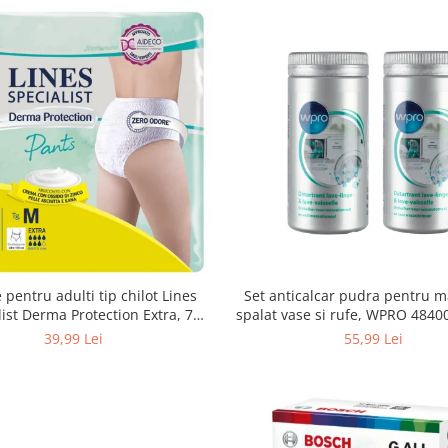
Set anticalcar pudra pentru m
 pentru adulti tip chilot Lines
spalat vase si rufe, WPRO 484
list Derma Protection Extra, 7
2 x 250g
turi, marimea M, 14 bucati
55,99 Lei
39,99 Lei