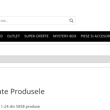
ND
OUTLET
SUPER-OFERTE
MYSTERY-BOX
PIESE SI ACCESO
te Produsele
1-
24
din
5858
produse