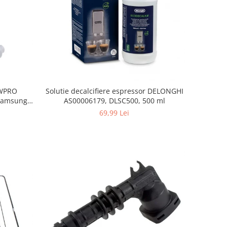
, WPRO
Solutie decalcifiere espressor DELONGHI
Samsung,
AS00006179, DLSC500, 500 ml
orenje
69,99 Lei