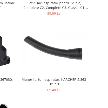
mm, latime
Set 4 saci aspirator pentru Miele,
Y
Complete C2, Complete C3, Classic C1,
S8, S5, S2, compatibil 12281680
59,99 Lei
0367030,
Maner furtun aspirator, KARCHER 2.863-
012.0
65,48 Lei