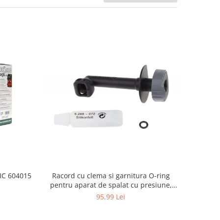
Racord cu clema si garnitura O-ring
TIC 604015
pentru aparat de spalat cu presiune,
KARCHER 4.064-047.0, K2, K3, K4
95,99 Lei