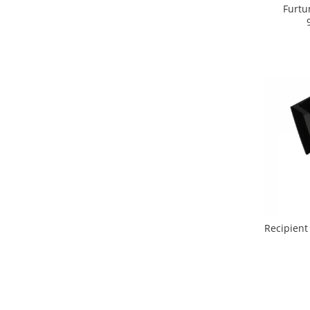
Retelistica & Supraveghere
Furtu
Servere, Componente & UPS
Telecomenzi garaj
Sport & Activitati in aer liber
Accesorii antrenament
Accesorii Fitness
Accesorii sportive
Articole Voiaj
Camping
Ciclism
Sporturi acvatice
Sporturi de interior
TV, Audio & Foto
Recipient
Aparate Foto & Accesorii
Audio HI-FI & Profesionale
Camere video si sport
Drone si Accesorii