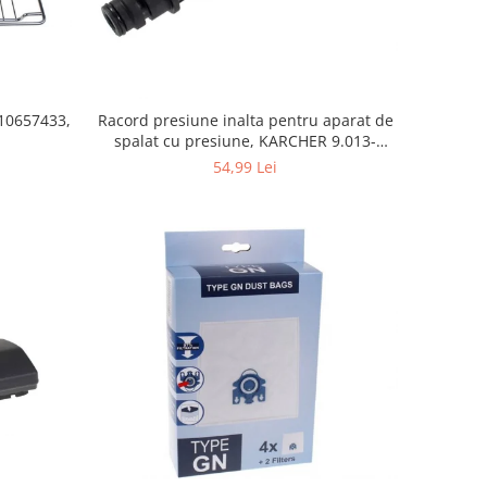
10657433,
Racord presiune inalta pentru aparat de
spalat cu presiune, KARCHER 9.013-
355.0, K4/K5
54,99 Lei