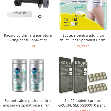
Uscatoare rufe
Utilaje si materiale de constructii
Laptop, Tablete & Telefoane
Accesorii tablete
Laptopuri si Accesorii
Racord cu clema si garnitura
Scutece pentru adulti tip
Telefoane Mobile & accesorii
O-ring pentru aparat de
chilot Lines Specialist Derma
spalat cu presiune, KARCHER
Protection Extra, 7 picaturi,
Wearable & Gadgeturi
95,99 Lei
39,99 Lei
4.064-047.0, K2, K3, K4
marimea M, 14 bucati
Electrocasnice & Climatizare
Accesorii si piese masini spalat
rufe si uscatoare
Accesorii si piese masini spalat
vase
Aparate Frigorifice
Aparate Racire Aer
Aragaze si cuptoare cu microunde
Set anticalcar pudra pentru
Set 20 tablete curatare
Climatizare & sisteme de incalzire
masina de spalat vase si rufe,
GROUPE SEB XS300010 pentru
Electrocasnice pentru Bucatarie
WPRO 484000008416, 2 x 250g
espressoare Krups (2x10