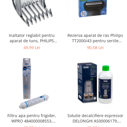
Gaming, Carti & Birotica
Birotica & Papetarie
Console, Jocuri & Accesorii
Ingrijire personala & Cosmetice
Rezerva aparat de ras Philips
Inaltator reglabil pentru
Accesorii aparate de ras electrice
TT2000/43 pentru seriile
aparat de tuns, PHILIPS
Accesorii aparate hair styling
Bodygroom 3000/5000/7000 si
422203633281, 3-15 mm,
90,58 Lei
49,99 Lei
Aparate & Accesorii ingrijire
Click&Style
HC56xx, HC76xx
personala
Aparate cosmetice
Articole Sanatate si Wellness
Consumabile sanitare
Cosmetice si produse ingrijire
personala
Igiena dentara
Jucarii, Copii & Bebe
Camera copilului
Filtru apa pentru frigider,
Solutie decalcifiere espressor
WPRO 484000008553,
DELONGHI AS00006179,
Hrana bebelusi
compatibil cu Samsung, AEG,
DLSC500, 500 ml