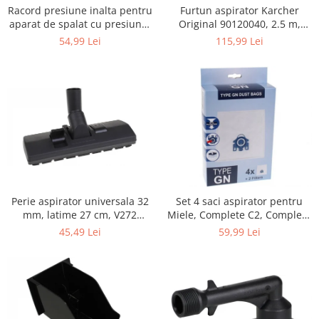
Retelistica & Supraveghere
Furtun aspirator Karcher
Racord presiune inalta pentru
Servere, Componente & UPS
Original 90120040, 2.5 m,
aparat de spalat cu presiune,
negru
KARCHER 9.013-355.0, K4/K5
Telecomenzi garaj
115,99 Lei
54,99 Lei
Sport & Activitati in aer liber
Accesorii antrenament
Accesorii Fitness
Accesorii sportive
Articole Voiaj
Camping
Ciclism
Sporturi acvatice
Perie aspirator universala 32
Set 4 saci aspirator pentru
Sporturi de interior
mm, latime 27 cm, V272
Miele, Complete C2, Complete
TV, Audio & Foto
ECONOMY
C3, Classic C1, S8, S5, S2,
45,49 Lei
59,99 Lei
compatibil 12281680
Aparate Foto & Accesorii
Audio HI-FI & Profesionale
Camere video si sport
Drone si Accesorii