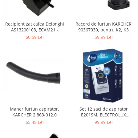
Home Cinema & Audio
Playere, Boxe & Casti
Telescoape & Optica
Recipient zat cafea Delonghi
Racord de furtun KARCHER
Televizoare & accesorii
AS13200103, ECAM21 -
90367030, pentru K2, K3
Bacanie
ECAM25
60,59 Lei
59,99 Lei
Ambalaje cadouri
Cadouri
Curatenie si intretinere
Maner furtun aspirator,
Set 12 saci de aspirator
KARCHER 2.863-012.0
E201SM, ELECTROLUX
9001684811, CLASSIC LONG
65,48 Lei
99,99 Lei
PERFORMANCE