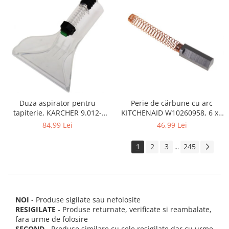
Perie de cărbune cu arc
Duza aspirator pentru
KITCHENAID W10260958, 6 x6
tapiterie, KARCHER 9.012-
x 19 mm, pentru 5KSM15
278.0, SE4001, SE4002, SE5100
46,99 Lei
84,99 Lei
si SE6100
1
2
3
245
...
NOI
- Produse sigilate sau nefolosite
RESIGILATE
- Produse returnate, verificate si reambalate,
fara urme de folosire
SECOND
- Produse similare cu cele resigilate dar cu urme