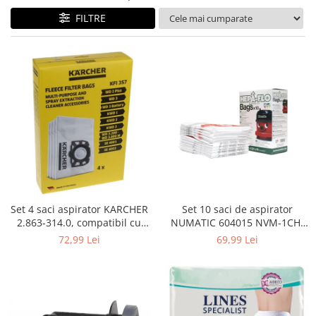
Curatenie si intretinere
FILTRE
Decoratiuni
Gradinarit
Hobby-uri creative
Iluminat & Electrice
Jaluzele
Kit-uri automatizari porti si usi
garaj
Mobila dormitor
Mobila gradina & terasa
Mobila Living & Dining
Organizare si depozitare
Set 4 saci aspirator KARCHER
Set 10 saci de aspirator
Rafturi
2.863-314.0, compatibil cu
NUMATIC 604015 NVM-1CH,
WD, KWD, SE
9L
Sanitare
72,99 Lei
69,99 Lei
Scule electrice si unelte
Silicon, spume si solutii tehnice
Sisteme Incalzire
Textile si covoare