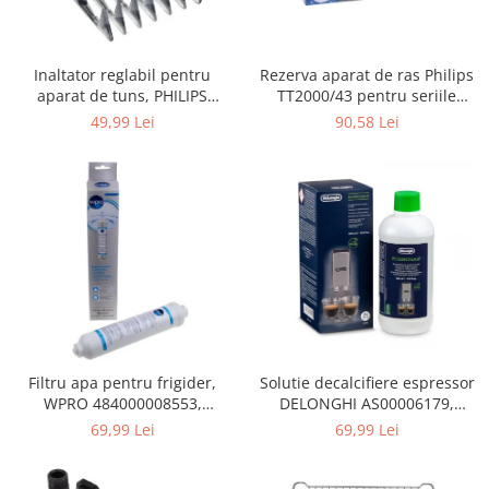
Gaming, Carti & Birotica
Birotica & Papetarie
Rezerva aparat de ras Philips
Inaltator reglabil pentru
Console, Jocuri & Accesorii
TT2000/43 pentru seriile
aparat de tuns, PHILIPS
Ingrijire personala & Cosmetice
Bodygroom 3000/5000/7000 si
422203633281, 3-15 mm,
90,58 Lei
49,99 Lei
Click&Style
HC56xx, HC76xx
Accesorii aparate de ras electrice
Accesorii aparate hair styling
Aparate & Accesorii ingrijire
personala
Aparate cosmetice
Articole Sanatate si Wellness
Consumabile sanitare
Cosmetice si produse ingrijire
personala
Igiena dentara
Filtru apa pentru frigider,
Solutie decalcifiere espressor
WPRO 484000008553,
DELONGHI AS00006179,
Jucarii, Copii & Bebe
compatibil cu Samsung, AEG,
DLSC500, 500 ml
69,99 Lei
69,99 Lei
Camera copilului
Bosch, LG, Zanussi, Gorenje
Hrana bebelusi