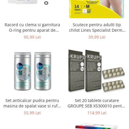
Uscatoare rufe
Utilaje si materiale de constructii
Laptop, Tablete & Telefoane
Racord cu clema si garnitura
Scutece pentru adulti tip
Accesorii tablete
O-ring pentru aparat de
chilot Lines Specialist Derma
spalat cu presiune, KARCHER
Protection Extra, 7 picaturi,
95,99 Lei
39,99 Lei
Laptopuri si Accesorii
4.064-047.0, K2, K3, K4
marimea M, 14 bucati
Telefoane Mobile & accesorii
Wearable & Gadgeturi
Electrocasnice & Climatizare
Accesorii si piese masini spalat
rufe si uscatoare
Accesorii si piese masini spalat
vase
Aparate Frigorifice
Set anticalcar pudra pentru
Set 20 tablete curatare
Aparate Racire Aer
masina de spalat vase si rufe,
GROUPE SEB XS300010 pentru
Aragaze si cuptoare cu microunde
WPRO 484000008416, 2 x 250g
espressoare Krups (2x10
55,99 Lei
114,99 Lei
tablete)
Climatizare & sisteme de incalzire
Electrocasnice pentru Bucatarie