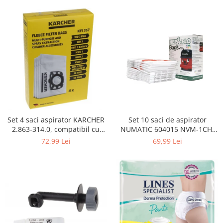
Curatenie si intretinere
Decoratiuni
Gradinarit
Hobby-uri creative
Iluminat & Electrice
Jaluzele
Kit-uri automatizari porti si usi
garaj
Mobila dormitor
Mobila gradina & terasa
Set 4 saci aspirator KARCHER
Set 10 saci de aspirator
2.863-314.0, compatibil cu
NUMATIC 604015 NVM-1CH,
Mobila Living & Dining
WD, KWD, SE
9L
72,99 Lei
69,99 Lei
Organizare si depozitare
Rafturi
Sanitare
Scule electrice si unelte
Silicon, spume si solutii tehnice
Sisteme Incalzire
Textile si covoare