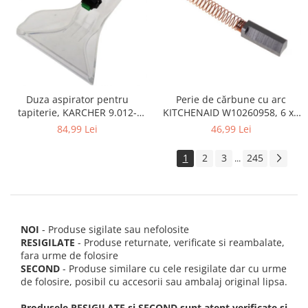
Perie de cărbune cu arc
Duza aspirator pentru
KITCHENAID W10260958, 6 x6
tapiterie, KARCHER 9.012-
x 19 mm, pentru 5KSM15
278.0, SE4001, SE4002, SE5100
46,99 Lei
84,99 Lei
si SE6100
1
2
3
245
...
NOI
- Produse sigilate sau nefolosite
RESIGILATE
- Produse returnate, verificate si reambalate,
fara urme de folosire
SECOND
- Produse similare cu cele resigilate dar cu urme
de folosire, posibil cu accesorii sau ambalaj original lipsa.
Produsele RESIGILATE si SECOND sunt atent verificate si