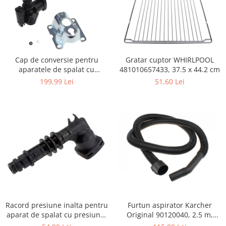
Igiena si ingrijire
Jucarii si Jocuri
Maternitate
Petshop
Gratar cuptor WHIRLPOOL
Cap de conversie pentru
Accesorii animale de companie
481010657433, 37.5 x 44.2 cm
aparatele de spalat cu
Acvaristica
presiune KARCHER K
51,60 Lei
199,99 Lei
Castroane si adapatori animale
Igiena animale de companie
Mobila si transport animale de
companie
Zgarzi, lese si hamuri
PC, Periferice & Software
Componente PC
Desktop PC & Monitoare
Imprimante, Scanere &
Consumabile
Furtun aspirator Karcher
Racord presiune inalta pentru
Periferice PC
Original 90120040, 2.5 m,
aparat de spalat cu presiune,
negru
KARCHER 9.013-355.0, K4/K5