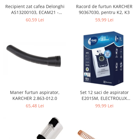
Home Cinema & Audio
Recipient zat cafea Delonghi
Racord de furtun KARCHER
Playere, Boxe & Casti
AS13200103, ECAM21 -
90367030, pentru K2, K3
Telescoape & Optica
ECAM25
60,59 Lei
59,99 Lei
Televizoare & accesorii
Bacanie
Ambalaje cadouri
Cadouri
Curatenie si intretinere
Maner furtun aspirator,
Set 12 saci de aspirator
KARCHER 2.863-012.0
E201SM, ELECTROLUX
9001684811, CLASSIC LONG
65,48 Lei
99,99 Lei
PERFORMANCE