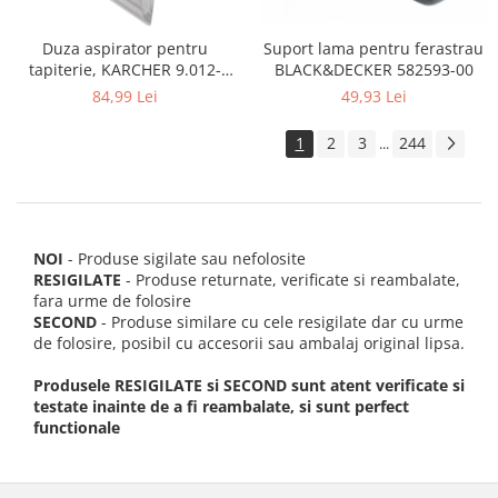
Suport lama pentru ferastrau
Duza aspirator pentru
BLACK&DECKER 582593-00
tapiterie, KARCHER 9.012-
278.0, SE4001, SE4002, SE5100
49,93 Lei
84,99 Lei
si SE6100
1
2
3
244
...
NOI
- Produse sigilate sau nefolosite
RESIGILATE
- Produse returnate, verificate si reambalate,
fara urme de folosire
SECOND
- Produse similare cu cele resigilate dar cu urme
de folosire, posibil cu accesorii sau ambalaj original lipsa.
Produsele RESIGILATE si SECOND sunt atent verificate si
testate inainte de a fi reambalate, si sunt perfect
functionale