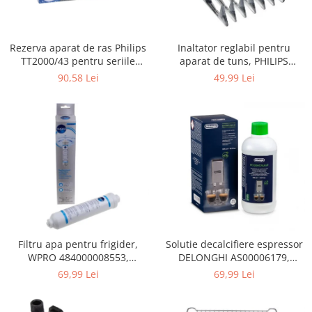
Gaming, Carti & Birotica
Birotica & Papetarie
Rezerva aparat de ras Philips
Inaltator reglabil pentru
Console, Jocuri & Accesorii
TT2000/43 pentru seriile
aparat de tuns, PHILIPS
Ingrijire personala & Cosmetice
Bodygroom 3000/5000/7000 si
422203633281, 3-15 mm,
90,58 Lei
49,99 Lei
Click&Style
HC56xx, HC76xx
Accesorii aparate de ras electrice
Accesorii aparate hair styling
Aparate & Accesorii ingrijire
personala
Aparate cosmetice
Articole Sanatate si Wellness
Consumabile sanitare
Cosmetice si produse ingrijire
personala
Igiena dentara
Filtru apa pentru frigider,
Solutie decalcifiere espressor
WPRO 484000008553,
DELONGHI AS00006179,
Jucarii, Copii & Bebe
compatibil cu Samsung, AEG,
DLSC500, 500 ml
69,99 Lei
69,99 Lei
Camera copilului
Bosch, LG, Zanussi, Gorenje
Hrana bebelusi