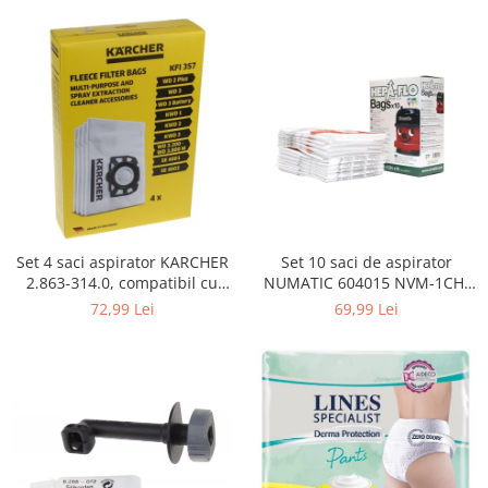
Curatenie si intretinere
Decoratiuni
Gradinarit
Hobby-uri creative
Iluminat & Electrice
Jaluzele
Kit-uri automatizari porti si usi
garaj
Mobila dormitor
Mobila gradina & terasa
Set 4 saci aspirator KARCHER
Set 10 saci de aspirator
2.863-314.0, compatibil cu
NUMATIC 604015 NVM-1CH,
Mobila Living & Dining
WD, KWD, SE
9L
72,99 Lei
69,99 Lei
Organizare si depozitare
Rafturi
Sanitare
Scule electrice si unelte
Silicon, spume si solutii tehnice
Sisteme Incalzire
Textile si covoare