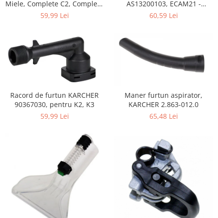
Home Cinema & Audio
Miele, Complete C2, Complete
AS13200103, ECAM21 -
C3, Classic C1, S8, S5, S2,
ECAM25
Playere, Boxe & Casti
59,99 Lei
60,59 Lei
compatibil 12281680
Telescoape & Optica
Televizoare & accesorii
Bacanie
Ambalaje cadouri
Cadouri
Curatenie si intretinere
Racord de furtun KARCHER
Maner furtun aspirator,
90367030, pentru K2, K3
KARCHER 2.863-012.0
59,99 Lei
65,48 Lei