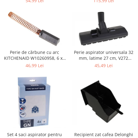
115,99 Lei
54,99 Lei
Retelistica & Supraveghere
Servere, Componente & UPS
Telecomenzi garaj
Sport & Activitati in aer liber
Accesorii antrenament
Accesorii Fitness
Accesorii sportive
Perie de cărbune cu arc
Perie aspirator universala 32
KITCHENAID W10260958, 6 x6
mm, latime 27 cm, V272
Articole Voiaj
x 19 mm, pentru 5KSM15
ECONOMY
46,99 Lei
45,49 Lei
Camping
Ciclism
Sporturi acvatice
Sporturi de interior
TV, Audio & Foto
Aparate Foto & Accesorii
Audio HI-FI & Profesionale
Camere video si sport
Drone si Accesorii
Set 4 saci aspirator pentru
Recipient zat cafea Delonghi