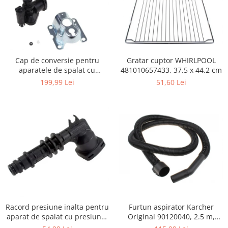
Igiena si ingrijire
Jucarii si Jocuri
Maternitate
Petshop
Gratar cuptor WHIRLPOOL
Cap de conversie pentru
Accesorii animale de companie
481010657433, 37.5 x 44.2 cm
aparatele de spalat cu
Acvaristica
presiune KARCHER K
51,60 Lei
199,99 Lei
Castroane si adapatori animale
Igiena animale de companie
Mobila si transport animale de
companie
Zgarzi, lese si hamuri
PC, Periferice & Software
Componente PC
Desktop PC & Monitoare
Imprimante, Scanere &
Consumabile
Furtun aspirator Karcher
Racord presiune inalta pentru
Periferice PC
Original 90120040, 2.5 m,
aparat de spalat cu presiune,
negru
KARCHER 9.013-355.0, K4/K5