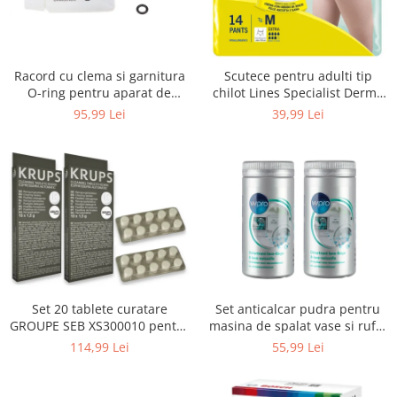
Uscatoare rufe
Utilaje si materiale de constructii
Laptop, Tablete & Telefoane
Racord cu clema si garnitura
Scutece pentru adulti tip
Accesorii tablete
O-ring pentru aparat de
chilot Lines Specialist Derma
spalat cu presiune, KARCHER
Protection Extra, 7 picaturi,
95,99 Lei
39,99 Lei
Laptopuri si Accesorii
4.064-047.0, K2, K3, K4
marimea M, 14 bucati
Telefoane Mobile & accesorii
Wearable & Gadgeturi
Electrocasnice & Climatizare
Accesorii si piese masini spalat
rufe si uscatoare
Accesorii si piese masini spalat
vase
Aparate Frigorifice
Set 20 tablete curatare
Set anticalcar pudra pentru
Aparate Racire Aer
GROUPE SEB XS300010 pentru
masina de spalat vase si rufe,
Aragaze si cuptoare cu microunde
espressoare Krups (2x10
WPRO 484000008416, 2 x 250g
114,99 Lei
55,99 Lei
tablete)
Climatizare & sisteme de incalzire
Electrocasnice pentru Bucatarie