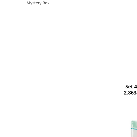
Curatenie si intretinere
Mystery Box
Decoratiuni
Gradinarit
Hobby-uri creative
Iluminat & Electrice
Jaluzele
Kit-uri automatizari porti si usi
garaj
Mobila dormitor
Mobila gradina & terasa
Mobila Living & Dining
Set 
Organizare si depozitare
2.863
Rafturi
Sanitare
Scule electrice si unelte
Silicon, spume si solutii tehnice
Sisteme Incalzire
Textile si covoare