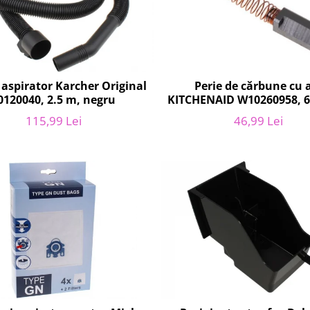
aspirator Karcher Original
Perie de cărbune cu 
0120040, 2.5 m, negru
KITCHENAID W10260958, 6 x6 x 1
mm, pentru 5KSM1
115,99 Lei
46,99 Lei