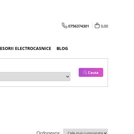
0756374301
0,00
CESORII ELECTROCASNICE
BLOG
Cauta
Ordoneaza: