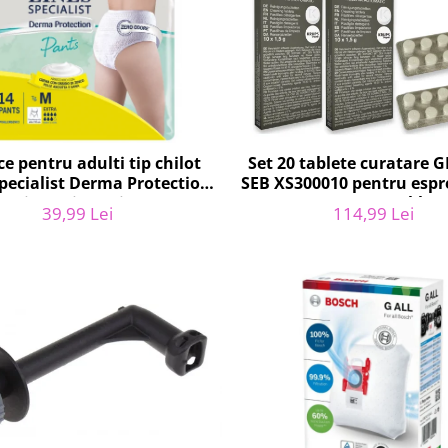
e pentru adulti tip chilot
Set 20 tablete curatare
Specialist Derma Protection
SEB XS300010 pentru espr
 7 picaturi, marimea M, 14
Krups (2x10 tablete
39,99 Lei
114,99 Lei
bucati