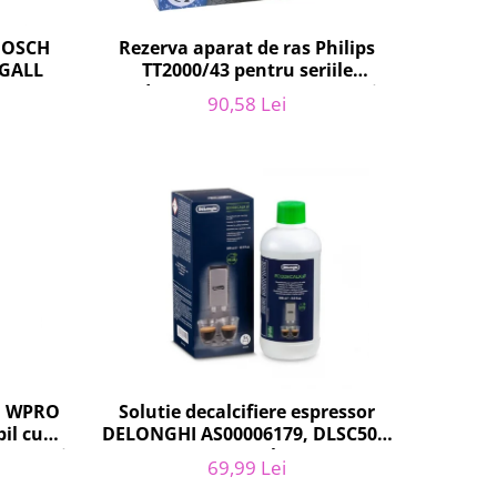
 BOSCH
Rezerva aparat de ras Philips
FGALL
TT2000/43 pentru seriile
Bodygroom 3000/5000/7000 si
90,58 Lei
Click&Style
r, WPRO
Solutie decalcifiere espressor
il cu
DELONGHI AS00006179, DLSC500,
Zanussi,
500 ml
69,99 Lei