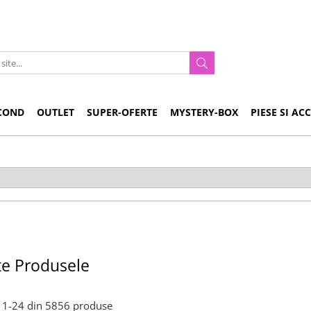
COND
OUTLET
SUPER-OFERTE
MYSTERY-BOX
PIESE SI AC
te Produsele
1-
24
din
5856
produse