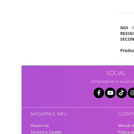
Home Cinema & Audio
Playere, Boxe & Casti
Telescoape & Optica
Televizoare & accesorii
NOI
- 
Bacanie
RESIG
SECO
Ambalaje cadouri
Cadouri
Produs
Curatenie si intretinere
SOCIAL
Urmareste-ne in social m
MAGAZINUL MEU
CLIENTI
Despre noi
Metode d
Termeni si Conditii
Politica d