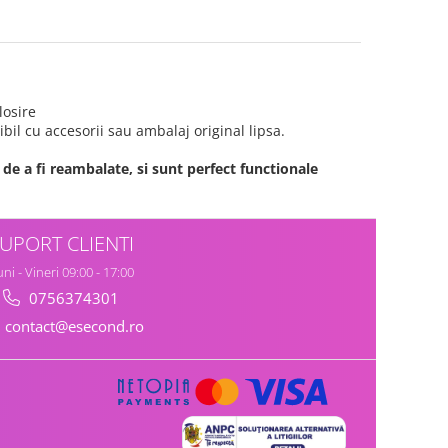
losire
bil cu accesorii sau ambalaj original lipsa.
de a fi reambalate, si sunt perfect functionale
UPORT CLIENTI
ni - Vineri 09:00 - 17:00
0756374301
contact@esecond.ro