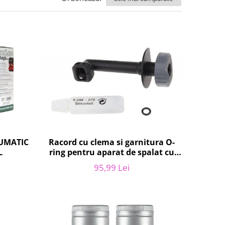
NUMATIC
Racord cu clema si garnitura O-
L
ring pentru aparat de spalat cu
presiune, KARCHER 4.064-047.0,
95,99 Lei
K2, K3, K4