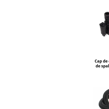
Gaming, Carti & Birotica
Birotica & Papetarie
Console, Jocuri & Accesorii
Ingrijire personala & Cosmetice
Accesorii aparate de ras electrice
Accesorii aparate hair styling
Aparate & Accesorii ingrijire
personala
Aparate cosmetice
Cap de 
Articole Sanatate si Wellness
de spa
Consumabile sanitare
Cosmetice si produse ingrijire
personala
Igiena dentara
Jucarii, Copii & Bebe
Camera copilului
Hrana bebelusi