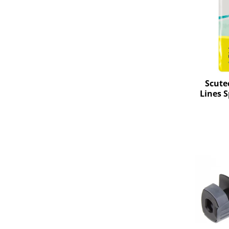
Uscatoare rufe
Utilaje si materiale de constructii
Laptop, Tablete & Telefoane
Accesorii tablete
Laptopuri si Accesorii
Telefoane Mobile & accesorii
Scutec
Lines 
Wearable & Gadgeturi
Extra,
Electrocasnice & Climatizare
Accesorii si piese masini spalat
rufe si uscatoare
Accesorii si piese masini spalat
vase
Aparate Frigorifice
Aparate Racire Aer
Aragaze si cuptoare cu microunde
Climatizare & sisteme de incalzire
Electrocasnice pentru Bucatarie