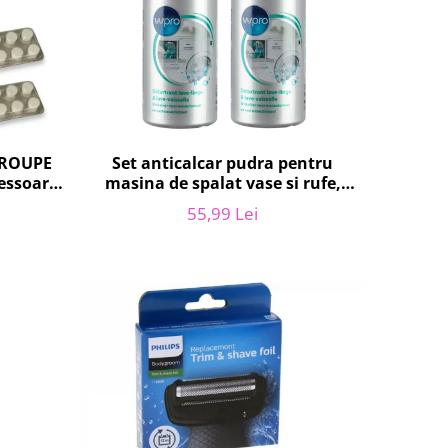
 GROUPE
Set anticalcar pudra pentru
essoare
masina de spalat vase si rufe,
)
WPRO 484000008416, 2 x 250g
55,99 Lei