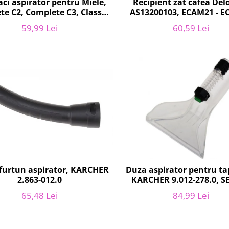
saci aspirator pentru Miele,
Recipient zat cafea Del
e C2, Complete C3, Classic
AS13200103, ECAM21 - 
 S5, S2, compatibil 12281680
59,99 Lei
60,59 Lei
furtun aspirator, KARCHER
Duza aspirator pentru tap
2.863-012.0
KARCHER 9.012-278.0, S
SE4002, SE5100 si SE6
65,48 Lei
84,99 Lei