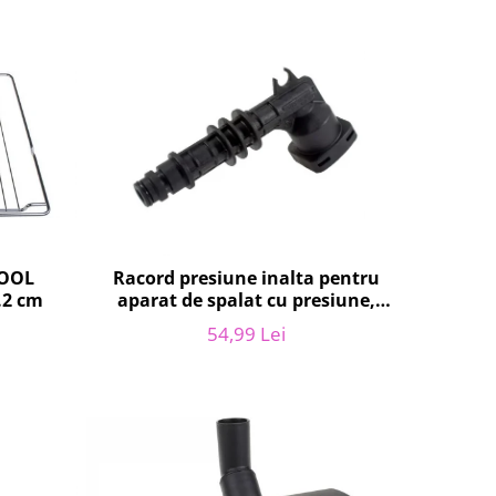
POOL
Racord presiune inalta pentru
.2 cm
aparat de spalat cu presiune,
KARCHER 9.013-355.0, K4/K5
54,99 Lei