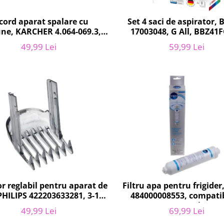
cord aparat spalare cu
Set 4 saci de aspirator,
une, KARCHER 4.064-069.3,
17003048, G All, BBZ41
K4, KHD4
49,99 Lei
59,99 Lei
or reglabil pentru aparat de
Filtru apa pentru frigide
PHILIPS 422203633281, 3-15
484000008553, compatib
mm, HC56xx, HC76xx
Samsung, AEG, Bosch, LG, 
49,99 Lei
69,99 Lei
Gorenje