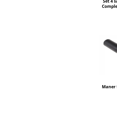
Retelistica & Supraveghere
Set 4 
Complet
Servere, Componente & UPS
C1, S8,
Telecomenzi garaj
Sport & Activitati in aer liber
Accesorii antrenament
Accesorii Fitness
Accesorii sportive
Articole Voiaj
Camping
Ciclism
Sporturi acvatice
Sporturi de interior
TV, Audio & Foto
Maner 
Aparate Foto & Accesorii
Audio HI-FI & Profesionale
Camere video si sport
Drone si Accesorii