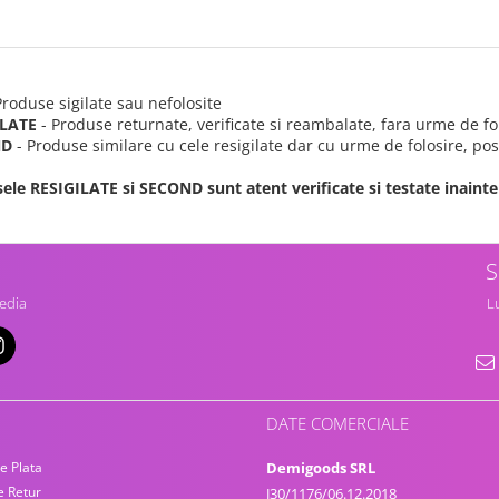
Produse sigilate sau nefolosite
ILATE
- Produse returnate, verificate si reambalate, fara urme de fo
ND
- Produse similare cu cele resigilate dar cu urme de folosire, posi
ele RESIGILATE si SECOND sunt atent verificate si testate inainte 
S
edia
Lu
DATE COMERCIALE
e Plata
Demigoods SRL
e Retur
J30/1176/06.12.2018