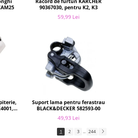
Racord de furtun KARCHER
onghi
90367030, pentru K2, K3
ECAM25
59,99 Lei
iterie,
Suport lama pentru ferastrau
E4001,
BLACK&DECKER 582593-00
100
49,93 Lei
1
2
3
244
...