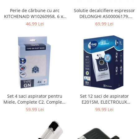
Home Cinema & Audio
Playere, Boxe & Casti
Perie de cărbune cu arc
Solutie decalcifiere espressor
KITCHENAID W10260958, 6 x6
DELONGHI AS00006179,
Telescoape & Optica
x 19 mm, pentru 5KSM15
DLSC500, 500 ml
46,99 Lei
69,99 Lei
Televizoare & accesorii
Bacanie
Ambalaje cadouri
Cadouri
Curatenie si intretinere
Set 4 saci aspirator pentru
Set 12 saci de aspirator
Miele, Complete C2, Complete
E201SM, ELECTROLUX
C3, Classic C1, S8, S5, S2,
9001684811, CLASSIC LONG
59,99 Lei
99,99 Lei
compatibil 12281680
PERFORMANCE