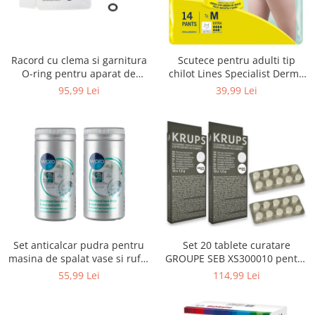
Uscatoare rufe
Utilaje si materiale de constructii
Laptop, Tablete & Telefoane
Racord cu clema si garnitura
Scutece pentru adulti tip
Accesorii tablete
O-ring pentru aparat de
chilot Lines Specialist Derma
spalat cu presiune, KARCHER
Protection Extra, 7 picaturi,
95,99 Lei
39,99 Lei
Laptopuri si Accesorii
4.064-047.0, K2, K3, K4
marimea M, 14 bucati
Telefoane Mobile & accesorii
Wearable & Gadgeturi
Electrocasnice & Climatizare
Accesorii si piese masini spalat
rufe si uscatoare
Accesorii si piese masini spalat
vase
Aparate Frigorifice
Set anticalcar pudra pentru
Set 20 tablete curatare
Aparate Racire Aer
masina de spalat vase si rufe,
GROUPE SEB XS300010 pentru
Aragaze si cuptoare cu microunde
WPRO 484000008416, 2 x 250g
espressoare Krups (2x10
55,99 Lei
114,99 Lei
tablete)
Climatizare & sisteme de incalzire
Electrocasnice pentru Bucatarie