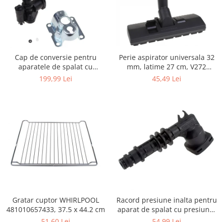
Igiena si ingrijire
Jucarii si Jocuri
Maternitate
Petshop
Cap de conversie pentru
Perie aspirator universala 32
Accesorii animale de companie
aparatele de spalat cu
mm, latime 27 cm, V272
Acvaristica
presiune KARCHER K
ECONOMY
199,99 Lei
45,49 Lei
Castroane si adapatori animale
Igiena animale de companie
Mobila si transport animale de
companie
Zgarzi, lese si hamuri
PC, Periferice & Software
Componente PC
Desktop PC & Monitoare
Imprimante, Scanere &
Consumabile
Gratar cuptor WHIRLPOOL
Racord presiune inalta pentru
481010657433, 37.5 x 44.2 cm
aparat de spalat cu presiune,
Periferice PC
KARCHER 9.013-355.0, K4/K5
51,60 Lei
54,99 Lei