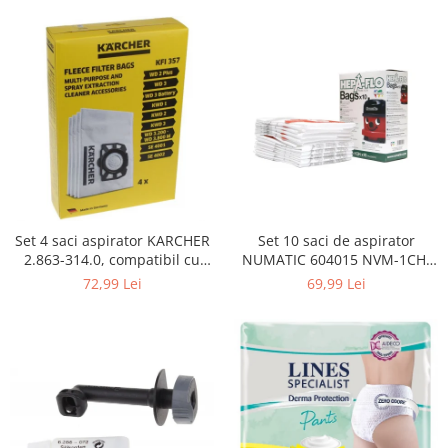
Curatenie si intretinere
Decoratiuni
Gradinarit
Hobby-uri creative
Iluminat & Electrice
Jaluzele
Kit-uri automatizari porti si usi
garaj
Mobila dormitor
Mobila gradina & terasa
Set 4 saci aspirator KARCHER
Set 10 saci de aspirator
2.863-314.0, compatibil cu
NUMATIC 604015 NVM-1CH,
Mobila Living & Dining
WD, KWD, SE
9L
72,99 Lei
69,99 Lei
Organizare si depozitare
Rafturi
Sanitare
Scule electrice si unelte
Silicon, spume si solutii tehnice
Sisteme Incalzire
Textile si covoare