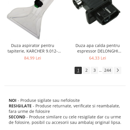
Duza apa calda pentru
Duza aspirator pentru
espressor DELONGHI
tapiterie, KARCHER 9.012-
AS00006949, ECAM22 ECAM29
278.0, SE4001, SE4002, SE5100
64,33 Lei
84,99 Lei
FEB29 ECAM3
si SE6100
1
2
3
244
...
NOI
- Produse sigilate sau nefolosite
RESIGILATE
- Produse returnate, verificate si reambalate,
fara urme de folosire
SECOND
- Produse similare cu cele resigilate dar cu urme
de folosire, posibil cu accesorii sau ambalaj original lipsa.