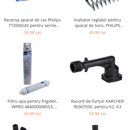
Gaming, Carti & Birotica
Birotica & Papetarie
Rezerva aparat de ras Philips
Inaltator reglabil pentru
Console, Jocuri & Accesorii
TT2000/43 pentru seriile
aparat de tuns, PHILIPS
Ingrijire personala & Cosmetice
Bodygroom 3000/5000/7000 si
422203633281, 3-15 mm,
90,58 Lei
49,99 Lei
Click&Style
HC56xx, HC76xx
Accesorii aparate de ras electrice
Accesorii aparate hair styling
Aparate & Accesorii ingrijire
personala
Aparate cosmetice
Articole Sanatate si Wellness
Consumabile sanitare
Cosmetice si produse ingrijire
personala
Filtru apa pentru frigider,
Racord de furtun KARCHER
Igiena dentara
WPRO 484000008553,
90367030, pentru K2, K3
Jucarii, Copii & Bebe
compatibil cu Samsung, AEG,
69,99 Lei
59,99 Lei
Bosch, LG, Zanussi, Gorenje
Camera copilului
Hrana bebelusi