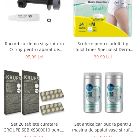
Uscatoare rufe
Utilaje si materiale de constructii
Laptop, Tablete & Telefoane
Accesorii tablete
Laptopuri si Accesorii
Racord cu clema si garnitura
Scutece pentru adulti tip
Telefoane Mobile & accesorii
O-ring pentru aparat de
chilot Lines Specialist Derma
spalat cu presiune, KARCHER
Protection Extra, 7 picaturi,
Wearable & Gadgeturi
95,99 Lei
39,99 Lei
4.064-047.0, K2, K3, K4
marimea M, 14 bucati
Electrocasnice & Climatizare
Accesorii si piese masini spalat
rufe si uscatoare
Accesorii si piese masini spalat
vase
Aparate Frigorifice
Aparate Racire Aer
Aragaze si cuptoare cu microunde
Set 20 tablete curatare
Set anticalcar pudra pentru
Climatizare & sisteme de incalzire
GROUPE SEB XS300010 pentru
masina de spalat vase si rufe,
Electrocasnice pentru Bucatarie
espressoare Krups (2x10
WPRO 484000008416, 2 x 250g