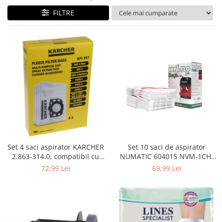
Curatenie si intretinere
FILTRE
Decoratiuni
Gradinarit
Hobby-uri creative
Iluminat & Electrice
Jaluzele
Kit-uri automatizari porti si usi
garaj
Mobila dormitor
Mobila gradina & terasa
Mobila Living & Dining
Organizare si depozitare
Set 4 saci aspirator KARCHER
Set 10 saci de aspirator
Rafturi
2.863-314.0, compatibil cu
NUMATIC 604015 NVM-1CH,
WD, KWD, SE
9L
Sanitare
72,99 Lei
69,99 Lei
Scule electrice si unelte
Silicon, spume si solutii tehnice
Sisteme Incalzire
Textile si covoare