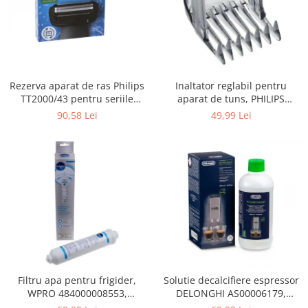
Gaming, Carti & Birotica
Birotica & Papetarie
Console, Jocuri & Accesorii
Ingrijire personala & Cosmetice
Rezerva aparat de ras Philips
Inaltator reglabil pentru
Accesorii aparate de ras electrice
TT2000/43 pentru seriile
aparat de tuns, PHILIPS
Accesorii aparate hair styling
Bodygroom 3000/5000/7000 si
422203633281, 3-15 mm,
90,58 Lei
49,99 Lei
Aparate & Accesorii ingrijire
Click&Style
HC56xx, HC76xx
personala
Aparate cosmetice
Articole Sanatate si Wellness
Consumabile sanitare
Cosmetice si produse ingrijire
personala
Igiena dentara
Jucarii, Copii & Bebe
Camera copilului
Filtru apa pentru frigider,
Solutie decalcifiere espressor
WPRO 484000008553,
DELONGHI AS00006179,
Hrana bebelusi
compatibil cu Samsung, AEG,
DLSC500, 500 ml