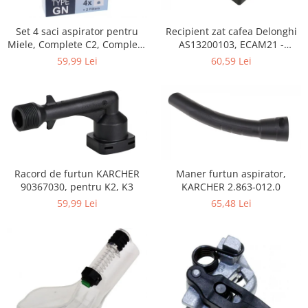
Home Cinema & Audio
Playere, Boxe & Casti
Set 4 saci aspirator pentru
Recipient zat cafea Delonghi
Telescoape & Optica
Miele, Complete C2, Complete
AS13200103, ECAM21 -
C3, Classic C1, S8, S5, S2,
ECAM25
Televizoare & accesorii
59,99 Lei
60,59 Lei
compatibil 12281680
Bacanie
Ambalaje cadouri
Cadouri
Curatenie si intretinere
Racord de furtun KARCHER
Maner furtun aspirator,
90367030, pentru K2, K3
KARCHER 2.863-012.0
59,99 Lei
65,48 Lei