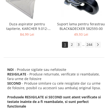
Suport lama pentru ferastrau
Duza aspirator pentru
BLACK&DECKER 582593-00
tapiterie, KARCHER 9.012-
278.0, SE4001, SE4002, SE5100
49,93 Lei
84,99 Lei
si SE6100
1
2
3
244
...
NOI
- Produse sigilate sau nefolosite
RESIGILATE
- Produse returnate, verificate si reambalate,
fara urme de folosire
SECOND
- Produse similare cu cele resigilate dar cu urme
de folosire, posibil cu accesorii sau ambalaj original lipsa.
Produsele RESIGILATE si SECOND sunt atent verificate si
testate inainte de a fi reambalate, si sunt perfect
functionale