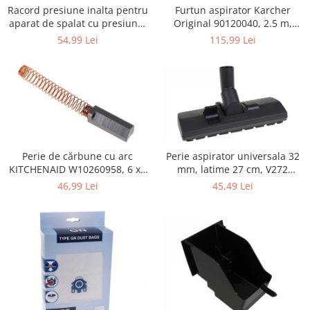
Retelistica & Supraveghere
Furtun aspirator Karcher
Racord presiune inalta pentru
Servere, Componente & UPS
Original 90120040, 2.5 m,
aparat de spalat cu presiune,
negru
KARCHER 9.013-355.0, K4/K5
Telecomenzi garaj
115,99 Lei
54,99 Lei
Sport & Activitati in aer liber
Accesorii antrenament
Accesorii Fitness
Accesorii sportive
Articole Voiaj
Camping
Perie de cărbune cu arc
Perie aspirator universala 32
Ciclism
KITCHENAID W10260958, 6 x6
mm, latime 27 cm, V272
x 19 mm, pentru 5KSM15
ECONOMY
Sporturi acvatice
46,99 Lei
45,49 Lei
Sporturi de interior
TV, Audio & Foto
Aparate Foto & Accesorii
Audio HI-FI & Profesionale
Camere video si sport
Drone si Accesorii