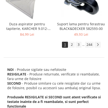
Suport lama pentru ferastrau
Duza aspirator pentru
BLACK&DECKER 582593-00
tapiterie, KARCHER 9.012-
278.0, SE4001, SE4002, SE5100
49,93 Lei
84,99 Lei
si SE6100
1
2
3
244
...
NOI
- Produse sigilate sau nefolosite
RESIGILATE
- Produse returnate, verificate si reambalate,
fara urme de folosire
SECOND
- Produse similare cu cele resigilate dar cu urme
de folosire, posibil cu accesorii sau ambalaj original lipsa.
Produsele RESIGILATE si SECOND sunt atent verificate si
testate inainte de a fi reambalate, si sunt perfect
functionale