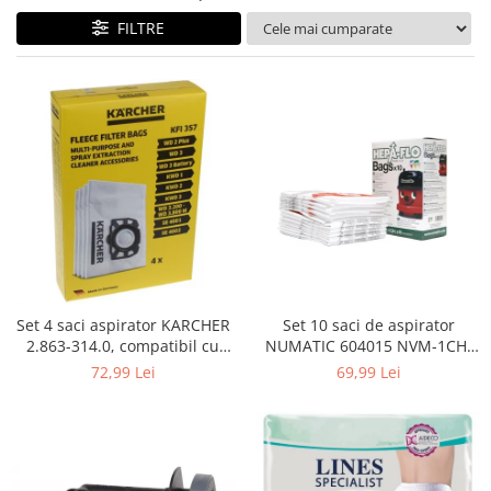
Curatenie si intretinere
FILTRE
Decoratiuni
Gradinarit
Hobby-uri creative
Iluminat & Electrice
Jaluzele
Kit-uri automatizari porti si usi
garaj
Mobila dormitor
Mobila gradina & terasa
Mobila Living & Dining
Organizare si depozitare
Set 4 saci aspirator KARCHER
Set 10 saci de aspirator
Rafturi
2.863-314.0, compatibil cu
NUMATIC 604015 NVM-1CH,
WD, KWD, SE
9L
Sanitare
72,99 Lei
69,99 Lei
Scule electrice si unelte
Silicon, spume si solutii tehnice
Sisteme Incalzire
Textile si covoare