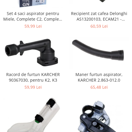
Home Cinema & Audio
Playere, Boxe & Casti
Set 4 saci aspirator pentru
Recipient zat cafea Delonghi
Telescoape & Optica
Miele, Complete C2, Complete
AS13200103, ECAM21 -
C3, Classic C1, S8, S5, S2,
ECAM25
Televizoare & accesorii
59,99 Lei
60,59 Lei
compatibil 12281680
Bacanie
Ambalaje cadouri
Cadouri
Curatenie si intretinere
Racord de furtun KARCHER
Maner furtun aspirator,
90367030, pentru K2, K3
KARCHER 2.863-012.0
59,99 Lei
65,48 Lei