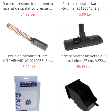
Retelistica & Supraveghere
Furtun aspirator Karcher
Racord presiune inalta pentru
Servere, Componente & UPS
Original 90120040, 2.5 m,
aparat de spalat cu presiune,
negru
KARCHER 9.013-355.0, K4/K5
Telecomenzi garaj
115,99 Lei
54,99 Lei
Sport & Activitati in aer liber
Accesorii antrenament
Accesorii Fitness
Accesorii sportive
Articole Voiaj
Camping
Perie de cărbune cu arc
Perie aspirator universala 32
Ciclism
KITCHENAID W10260958, 6 x6
mm, latime 27 cm, V272
x 19 mm, pentru 5KSM15
ECONOMY
Sporturi acvatice
46,99 Lei
45,49 Lei
Sporturi de interior
TV, Audio & Foto
Aparate Foto & Accesorii
Audio HI-FI & Profesionale
Camere video si sport
Drone si Accesorii