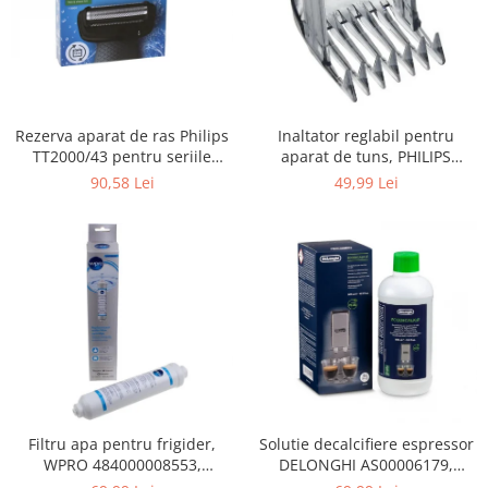
Gaming, Carti & Birotica
Birotica & Papetarie
Console, Jocuri & Accesorii
Ingrijire personala & Cosmetice
Rezerva aparat de ras Philips
Inaltator reglabil pentru
Accesorii aparate de ras electrice
TT2000/43 pentru seriile
aparat de tuns, PHILIPS
Accesorii aparate hair styling
Bodygroom 3000/5000/7000 si
422203633281, 3-15 mm,
90,58 Lei
49,99 Lei
Aparate & Accesorii ingrijire
Click&Style
HC56xx, HC76xx
personala
Aparate cosmetice
Articole Sanatate si Wellness
Consumabile sanitare
Cosmetice si produse ingrijire
personala
Igiena dentara
Jucarii, Copii & Bebe
Camera copilului
Filtru apa pentru frigider,
Solutie decalcifiere espressor
WPRO 484000008553,
DELONGHI AS00006179,
Hrana bebelusi
compatibil cu Samsung, AEG,
DLSC500, 500 ml