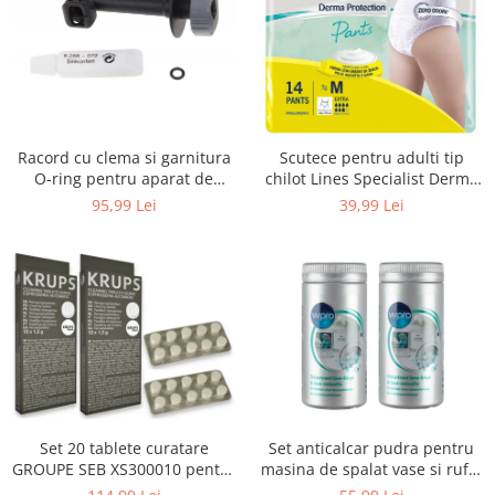
Uscatoare rufe
Utilaje si materiale de constructii
Laptop, Tablete & Telefoane
Accesorii tablete
Laptopuri si Accesorii
Racord cu clema si garnitura
Scutece pentru adulti tip
Telefoane Mobile & accesorii
O-ring pentru aparat de
chilot Lines Specialist Derma
spalat cu presiune, KARCHER
Protection Extra, 7 picaturi,
Wearable & Gadgeturi
95,99 Lei
39,99 Lei
4.064-047.0, K2, K3, K4
marimea M, 14 bucati
Electrocasnice & Climatizare
Accesorii si piese masini spalat
rufe si uscatoare
Accesorii si piese masini spalat
vase
Aparate Frigorifice
Aparate Racire Aer
Aragaze si cuptoare cu microunde
Set 20 tablete curatare
Set anticalcar pudra pentru
Climatizare & sisteme de incalzire
GROUPE SEB XS300010 pentru
masina de spalat vase si rufe,
Electrocasnice pentru Bucatarie
espressoare Krups (2x10
WPRO 484000008416, 2 x 250g