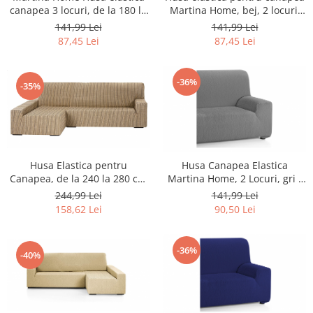
Home Cinema & Audio
canapea 3 locuri, de la 180 la
Martina Home, bej, 2 locuri,
Playere, Boxe & Casti
240 cm, Culoare Gri -
120 la 190 cm - RESIGILAT
141,99 Lei
141,99 Lei
RESIGILAT
Telescoape & Optica
87,45 Lei
87,45 Lei
Televizoare & accesorii
Bacanie
-36%
-35%
Ambalaje cadouri
Cadouri
Curatenie si intretinere
Husa Elastica pentru
Husa Canapea Elastica
Canapea, de la 240 la 280 cm
Martina Home, 2 Locuri, gri -
- NOU
NOU
244,99 Lei
141,99 Lei
158,62 Lei
90,50 Lei
-36%
-40%