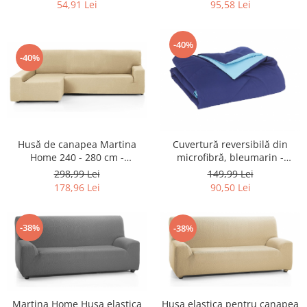
Retelistica & Supraveghere
54,91 Lei
95,58 Lei
Servere, Componente & UPS
Telecomenzi garaj
-40%
Sport & Activitati in aer liber
-40%
Accesorii antrenament
Accesorii Fitness
Accesorii sportive
Articole Voiaj
Husă de canapea Martina
Cuvertură reversibilă din
Camping
Home 240 - 280 cm -
microfibră, bleumarin -
Ciclism
RESIGILAT
RESIGILAT
298,99 Lei
149,99 Lei
Sporturi acvatice
178,96 Lei
90,50 Lei
Sporturi de interior
TV, Audio & Foto
-38%
-38%
Aparate Foto & Accesorii
Audio HI-FI & Profesionale
Camere video si sport
Drone si Accesorii
Martina Home Husa elastica
Husa elastica pentru canapea