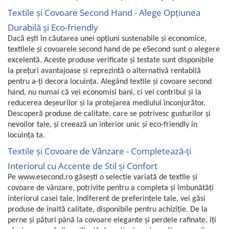
Textile și Covoare Second Hand - Alege Opțiunea
Durabilă și Eco-friendly
Dacă ești în căutarea unei opțiuni sustenabile și economice,
textilele și covoarele second hand de pe eSecond sunt o alegere
excelentă. Aceste produse verificate și testate sunt disponibile
la prețuri avantajoase și reprezintă o alternativă rentabilă
pentru a-ți decora locuința. Alegând textile și covoare second
hand, nu numai că vei economisi bani, ci vei contribui și la
reducerea deșeurilor și la protejarea mediului înconjurător.
Descoperă produse de calitate, care se potrivesc gusturilor și
nevoilor tale, și creează un interior unic și eco-friendly în
locuința ta.
Textile și Covoare de Vânzare - Completează-ți
Interiorul cu Accente de Stil și Confort
Pe www.esecond.ro găsești o selecție variată de textile și
covoare de vânzare, potrivite pentru a completa și îmbunătăți
interiorul casei tale. Indiferent de preferințele tale, vei găsi
produse de înaltă calitate, disponibile pentru achiziție. De la
perne și pături până la covoare elegante și perdele rafinate, îți