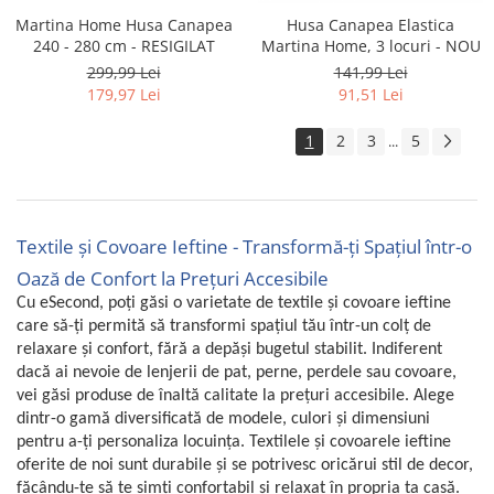
Martina Home Husa Canapea
Husa Canapea Elastica
240 - 280 cm - RESIGILAT
Martina Home, 3 locuri - NOU
299,99 Lei
141,99 Lei
179,97 Lei
91,51 Lei
1
2
3
5
...
Textile și Covoare Ieftine - Transformă-ți Spațiul într-o
Oază de Confort la Prețuri Accesibile
Cu eSecond, poți găsi o varietate de textile și covoare ieftine
care să-ți permită să transformi spațiul tău într-un colț de
relaxare și confort, fără a depăși bugetul stabilit. Indiferent
dacă ai nevoie de lenjerii de pat, perne, perdele sau covoare,
vei găsi produse de înaltă calitate la prețuri accesibile. Alege
dintr-o gamă diversificată de modele, culori și dimensiuni
pentru a-ți personaliza locuința. Textilele și covoarele ieftine
oferite de noi sunt durabile și se potrivesc oricărui stil de decor,
făcându-te să te simți confortabil și relaxat în propria ta casă.