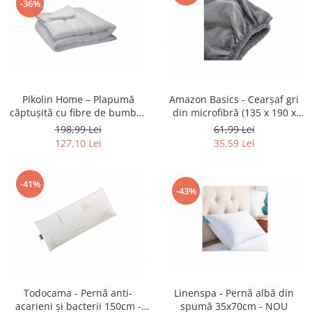
-36%
Fiare de calcat si masini de cusut
Ingrijire Locuinta
Purificatoare de aer
Fashion
Bijuterii
Pikolin Home – Plapumă
Amazon Basics - Cearşaf gri
Ceasuri barbatesti
căptușită cu fibre de bumbac
din microfibră (135 x 190 x
Ceasuri dama
anti-acarieni 80/90-150 x 220
30cm) - NOU
198,99 Lei
61,99 Lei
cm - NOU
Cutii, curele si accesorii ceasuri
127,10 Lei
35,59 Lei
Genti si accesorii barbati
Genti si accesorii femei
-41%
-43%
Imbracaminte barbati
Imbracaminte femei
Imbracaminte si Incaltaminte copii
Incaltaminte barbati
Incaltaminte femei
Ochelari de soare
Todocama - Pernă anti-
Linenspa - Pernă albă din
Ochelari de vedere
acarieni şi bacterii 150cm -
spumă 35x70cm - NOU