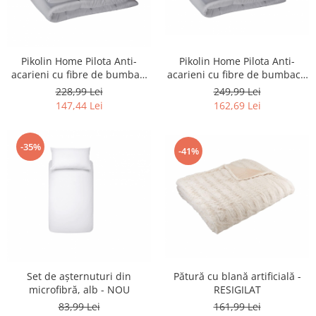
Igiena si ingrijire
Jucarii si Jocuri
Maternitate
Pikolin Home Pilota Anti-
Pikolin Home Pilota Anti-
Petshop
acarieni cu fibre de bumbac -
acarieni cu fibre de bumbac,
Accesorii animale de companie
NOU
alb - NOU
249,99 Lei
228,99 Lei
Acvaristica
162,69 Lei
147,44 Lei
Castroane si adapatori animale
Igiena animale de companie
-35%
-41%
Mobila si transport animale de
companie
Zgarzi, lese si hamuri
PC, Periferice & Software
Componente PC
Desktop PC & Monitoare
Imprimante, Scanere &
Set de așternuturi din
Pătură cu blană artificială -
Consumabile
microfibră, alb - NOU
RESIGILAT
Periferice PC
83,99 Lei
161,99 Lei